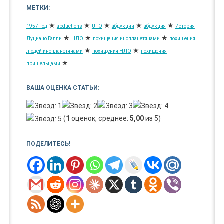
МЕТКИ:
★
★
★
★
★
1957 год
abductions
UFO
абдукции
абдукция
История
★
★
★
Луциано Галли
НЛО
похищения инопланетянами
похищения
★
★
людей инопланетянами
похищения НЛО
похищения
★
пришельцами
ВАША ОЦЕНКА СТАТЬИ:
(
1
оценок, среднее:
5,00
из 5)
ПОДЕЛИТЕСЬ!