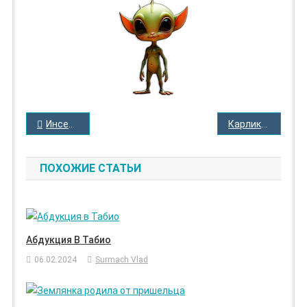
НАВИГАЦИЯ
Инсектоиды в фильме «Куотермасс и туннель»
Карлики около местечка Имъярви
ПО
ЗАПИСЯМ
ПОХОЖИЕ СТАТЬИ
Абдукция В Табио
06.02.2024
Surmach Vlad