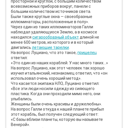
просторной и круглой, с большим количеством
всевозможных приборов вокруг, панели с
большим количеством источников света.
Были также круглые окна — своеобразные
иллюминаторы, расположенные в полу».
Через один из таких иллюминаторов Галли
наблюдал удаляющуюся Землю, а в космосе
находился
сигарообразный объект
длиной не
менее 600 метров, из которого и в который
двигались
летающие тарелки
.
На вопрос Луциано, что это такое,
пришелец
ответил:
«Это один из наших кораблей. У нас много таких…»
На вопрос Луциано, как этот человек так хорошо
изучил итальянский, незнакомец ответил, что «он
использовал очень хороший метод».
Что касается экипажа НЛО, Луциано отметил:
«Все эти люди носили одежду из сияющего
пластика. Когда они проходили мимо него, они
улыбались.
Женщины были очень красивы и дружелюбны».
На вопрос Галли откуда к нашей планете прибыл
этот корабль, был получен следующий ответ:
«С базы вблизи планеты, которую вы называете
Венерой».