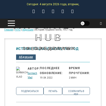
Skip
Сегодня: 4 августа 2026 года, вторник,
to
content
ANOMALY-
Главная
|
НЛО
|
Абдукции
|
История Луциано Галли, 1957 год
HUB
ЗА ПРЕДЕЛАМИ РЕАЛЬНОСТИ
ИСТОРИЯ ЛУЦИАНО ГАЛЛИ, 1957 ГОД
Абдукции
ПОСЛЕДНЕЕ
ВРЕМЯ
АВТОР:
ОБНОВЛЕНИЕ:
ПРОЧТЕНИЯ:
Surmach
Vlad
19.04.2022
2 МИН
ПОДПИСАТЬСЯ
ПЕЧАТЬ
СОХРАНИТЬ В
PDF