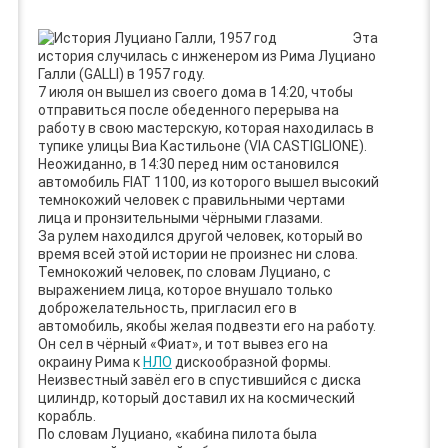
Эта
история случилась с инженером из Рима Луциано
Галли (GALLI) в 1957 году.
7 июля он вышел из своего дома в 14:20, чтобы
отправиться после обеденного перерыва на
работу в свою мастерскую, которая находилась в
тупике улицы Виа Кастильоне (VIA CASTIGLIONE).
Неожиданно, в 14:30 перед ним остановился
автомобиль FIAT 1100, из которого вышел высокий
темнокожий человек с правильными чертами
лица и пронзительными чёрными глазами.
За рулем находился другой человек, который во
время всей этой истории не произнес ни слова.
Темнокожий человек, по словам Луциано, с
выражением лица, которое внушало только
доброжелательность, пригласил его в
автомобиль, якобы желая подвезти его на работу.
Он сел в чёрный «Фиат», и тот вывез его на
окраину Рима к
НЛО
дискообразной формы.
Неизвестный завёл его в спустившийся с диска
цилиндр, который доставил их на космический
корабль.
По словам Луциано, «кабина пилота была