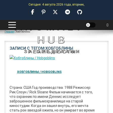
Skip
Сегодня: 4 августа 2026 года, вторник,
to
content
ANOMALY-
Главная
|
Хобгоблины
HUB
ЗАПИСИ С ТЕГОМ:ХОБГОБЛИНЫ
ЗА ПРЕДЕЛАМИ РЕАЛЬНОСТИ
ХОБГОБЛИНЫ / HOBGOBLINS
Страна: США Год производства: 1988 Режиссер:
Рик Слоун / Rick Sloane Фильм начинается с того,
что охранник по имени Деннис исследует
заброшенное фильмохранилище на старой
киностудии. Когда он зашел внутрь, его мечта
стать рок-звездой ожила, но он умирает во время