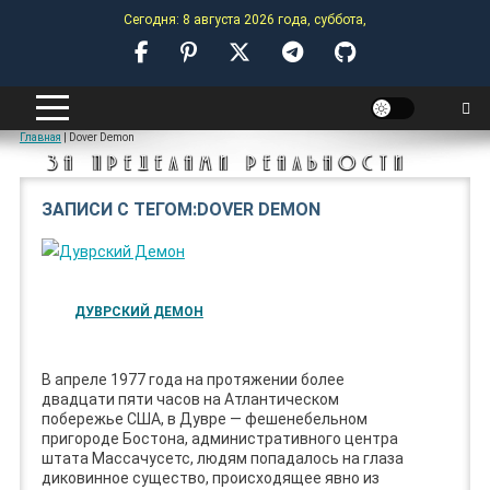
Skip
Сегодня: 8 августа 2026 года, суббота,
to
content
ANOMALY-HUB
Главная
|
Dover Demon
ЗА ПРЕДЕЛАМИ РЕАЛЬНОСТИ
ЗАПИСИ С ТЕГОМ:DOVER DEMON
ДУВРСКИЙ ДЕМОН
В апреле 1977 года на протяжении более
двадцати пяти часов на Атлантическом
побережье США, в Дувре — фешенебельном
пригороде Бостона, административного центра
штата Массачусетс, людям попадалось на глаза
диковинное существо, происходящее явно из