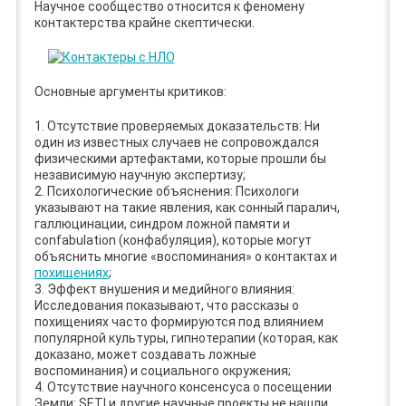
Научное сообщество относится к феномену
контактерства крайне скептически.
Основные аргументы критиков:
1. Отсутствие проверяемых доказательств: Ни
один из известных случаев не сопровождался
физическими артефактами, которые прошли бы
независимую научную экспертизу;
2. Психологические объяснения: Психологи
указывают на такие явления, как сонный паралич,
галлюцинации, синдром ложной памяти и
confabulation (конфабуляция), которые могут
объяснить многие «воспоминания» о контактах и
похищениях
;
3. Эффект внушения и медийного влияния:
Исследования показывают, что рассказы о
похищениях часто формируются под влиянием
популярной культуры, гипнотерапии (которая, как
доказано, может создавать ложные
воспоминания) и социального окружения;
4. Отсутствие научного консенсуса о посещении
Земли: SETI и другие научные проекты не нашли