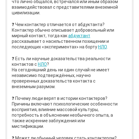
что лично общался, встречался или иным образом
взаимодействовал с представителями внеземной
цивилизации.
❓ Чем контактер отличается от абдуктанта?
Контактер обычно описывает добровольный или
мирный контакт, тогда как
абдуктант
рассказывает о насильственном похищении и
последующих «экспериментах» на борту
НЛО
.
❓ Есть ли научные доказательства реальности
контактов с
НЛО
?
На сегодняшний день ни один случай не имеет
независимо подтверждённых, научно
проверенных доказательств контакта с
внеземным разумом.
❓ Почему люди верят в истории контактеров?
Причины включают психологические особенности
восприятия, влияние массовой культуры,
потребность в объяснении необычного опыта, а
также искренние заблуждения или
мистификации.
❓ Может ли обычный человек стать контактером?