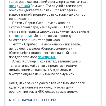
годов рассказывающий о регулярных контактах с
плеядианкой
Семьясе. Его случай отличается
обилием «доказательств» — фотографий и
видеозаписей, подлинность которых до сих пор
оспаривается;
— Бетти и Барни Хилл — американская
супружеская пара, чей случай 1961 года
считается первым широко задокументированным
«
похищением
». История легла в основу
множества книг и телефильмов;
— Уиттли Стрибер — американский писатель,
автор бестселлера «Соприкосновение»
(Communion), описавшего его личный опыт
предполагаемого
похищения
;
— Алекс Коллиер — контактер, заявляющий о
телепатической связи с представителями
цивилизации из системы Андромеды и
выступающий с лекциями по всему миру.
Каждый из этих случаев стал частью массовой
культуры, повлияв на кино, литературу и
восприятие темы НЛО обществом в целом.
МНЕНИЕ НАУКИ О КОНТАКТЕРАХ