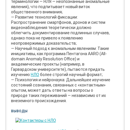
терминологии — НЛЯ — неопознанные аномальные
явления), что подпитывает новый виток
общественного внимания;
— Развитие технологий фиксации:
Распространение смартфонов, дронов и систем
видеонаблюдения теоретически должно
облегчить документирование подлинных случаев,
однако пока не привело к появлению
неопровержимых доказательств;
— Научный подход к аномальным явлениям: Такие
инициативы, как программа Пентагона AARO (All-
domain Anomaly Resolution Office) и
академические проекты (например, в
Гарвардском университете), пытаются придать
изучению
НЛО
более строгий научный формат;
— Психология и нейронаука: Дальнейшее изучение
состояний сознания, связанных с «контактным»
опытом, может дать ответы на вопросы о
природе таких переживаний — независимо от их
внеземного происхождения.
ВЫВОДЫ