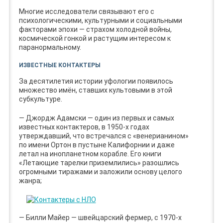
Многие исследователи связывают его с
психологическими, культурными и социальными
факторами эпохи — страхом холодной войны,
космической гонкой и растущим интересом к
паранормальному.
ИЗВЕСТНЫЕ КОНТАКТЕРЫ
За десятилетия истории уфологии появилось
множество имён, ставших культовыми в этой
субкультуре.
— Джордж Адамски — один из первых и самых
известных контактеров, в 1950-х годах
утверждавший, что встречался с «венерианином»
по имени Ортон в пустыне Калифорнии и даже
летал на инопланетном корабле. Его книги
«Летающие тарелки приземлились» разошлись
огромными тиражами и заложили основу целого
жанра;
— Билли Майер — швейцарский фермер, с 1970-х