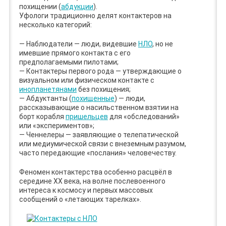
похищении (
абдукции
).
Уфологи традиционно делят контактеров на
несколько категорий:
— Наблюдатели — люди, видевшие
НЛО
, но не
имевшие прямого контакта с его
предполагаемыми пилотами;
— Контактеры первого рода — утверждающие о
визуальном или физическом контакте с
инопланетянами
без похищения;
— Абдуктанты (
похищенные
) — люди,
рассказывающие о насильственном взятии на
борт корабля
пришельцев
для «обследований»
или «экспериментов»;
— Ченнелеры — заявляющие о телепатической
или медиумической связи с внеземным разумом,
часто передающие «послания» человечеству.
Феномен контактерства особенно расцвёл в
середине XX века, на волне послевоенного
интереса к космосу и первых массовых
сообщений о «летающих тарелках».