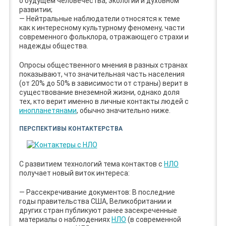
о будущем человечества, экологии и духовном
развитии;
— Нейтральные наблюдатели относятся к теме
как к интересному культурному феномену, части
современного фольклора, отражающего страхи и
надежды общества.
Опросы общественного мнения в разных странах
показывают, что значительная часть населения
(от 20% до 50% в зависимости от страны) верит в
существование внеземной жизни, однако доля
тех, кто верит именно в личные контакты людей с
инопланетянами
, обычно значительно ниже.
ПЕРСПЕКТИВЫ КОНТАКТЕРСТВА
С развитием технологий тема контактов с
НЛО
получает новый виток интереса:
— Рассекречивание документов: В последние
годы правительства США, Великобритании и
других стран публикуют ранее засекреченные
материалы о наблюдениях
НЛО
(в современной