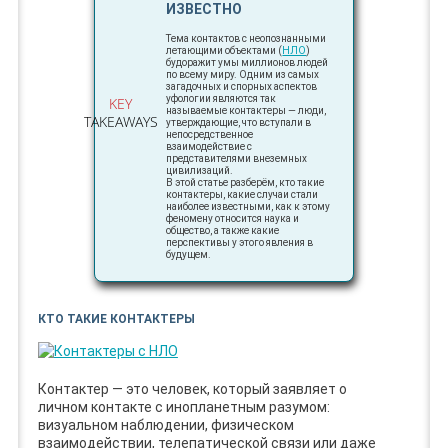
ИЗВЕСТНО
Тема контактов с неопознанными
летающими объектами (
НЛО
)
будоражит умы миллионов людей
по всему миру. Одним из самых
загадочных и спорных аспектов
уфологии являются так
KEY
называемые контактеры — люди,
TAKEAWAYS
утверждающие, что вступали в
непосредственное
взаимодействие с
представителями внеземных
цивилизаций.
В этой статье разберём, кто такие
контактеры, какие случаи стали
наиболее известными, как к этому
феномену относится наука и
общество, а также какие
перспективы у этого явления в
будущем.
КТО ТАКИЕ КОНТАКТЕРЫ
Контактер — это человек, который заявляет о
личном контакте с инопланетным разумом:
визуальном наблюдении, физическом
взаимодействии, телепатической связи или даже