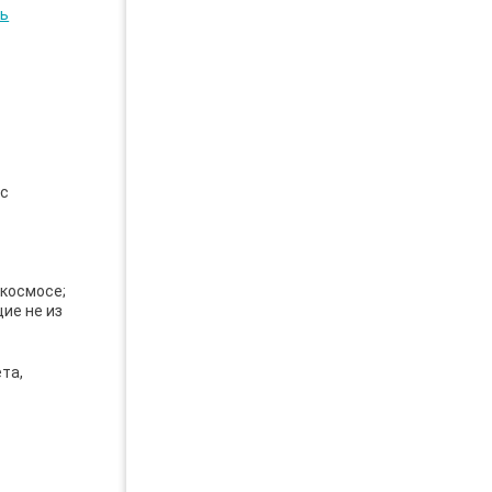
ь
 с
 космосе;
ие не из
та,