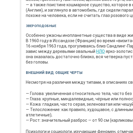
— а также поистине кошмарное существо, которое в 
(Англия), и заглянуло в автомобиль, где сидели па
похоже на человека, если не считать глаз розового ц
ЗВЕРОПОДОБНЫЕ
Особенно ужасны инопланетные существа в виде жи
В 1960 году в Иссандозе (Франция) во время «визита
16 ноября 1963 года, прогуливаясь близ Сандлинг-Пар
завис между деревьями овальный
НЛО
ярко-золотист
она оказалась достаточно близко, вся четверка пуст
без головы.
ВНЕШНИЙ ВИД: ОБЩИЕ ЧЕРТЫ
Несмотря на различия между типами, в описаниях с
— Голова: увеличенная относительно тела, часто без
— Глаза: крупные, миндалевидные, чёрные или полно
— Кожа: гладкая, часто серая, зеленоватая или чешу
— Телосложение: как правило, худощавое, с длинны
атлетичные);
— Рост: значительный разброс — от 90 см (карликовы
Психологи и социологи, изучающие феномен, отмеча