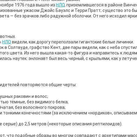
ноябре 1976 года вышло из
НЛО
, приземлившегося в районе Винче
рализованные ужасом Джойс Бауэлс и Терри Пратт; существо это б
вета — без зрачков либо радужной оболочки. От него исходил ярки
вотных.
»
НЛО
видели, как дорогу переползали гигантские белые личинки.
к в Солтвуде, графство Кент, две пары видели, как с неба спусти
ого цвета. Из него вышла какая-то фигура и направитесь к людям,
илась наутек: энлонавт был весь черный, с крыльями, как у летуче
видетелей повторяются общие черты:
 ушных раковин и волос;
стью тёмные, без видимого белка;
йчатая, без волосяного покрова;
ми тонкими конечностями (за исключением «нордиков», описываем
е серые) до 2,5 метров (некоторые описания рептилоидов).
ют, что подобные образы во многом совпадают с архетипами мас