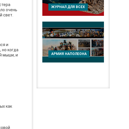
стера
ЖУРНАЛ ДЛЯ ВСЕХ
ыло очень
й свет.
лся и
 но когда
АРМИЯ НАПОЛЕОНА
й мыши, и
ых как
совой