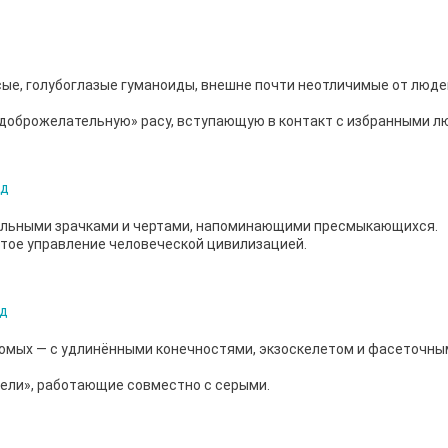
сые, голубоглазые гуманоиды, внешне почти неотличимые от люде
 «доброжелательную» расу, вступающую в контакт с избранными л
кальными зрачками и чертами, напоминающими пресмыкающихся.
тое управление человеческой цивилизацией.
омых — с удлинёнными конечностями, экзоскелетом и фасеточны
ели», работающие совместно с серыми.