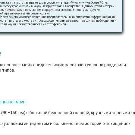
ли, как их часто называют в массовой культуре, «Чужих» — уже более 70 лет
мых обсуждаемых как в научных кругах, так и в обществе. Одни считают истории
мными существами вымыслом и продуктом массовой культуры, другие —
ой правительствами реальностью.
азберём основную классификацию предполагаемых инопланетных форм жизни, их
ть, гипотезы о месте их происхождения, самые известные случаи наблюдений и
згляд науки и общественности на этот феномен.
а основе тысяч свидетельских рассказов условно разделили
 типов.
 (90–150 см) с большой безволосой головой, крупными чёрными г
озуэллским инцидентом и большинством историй о похищениях