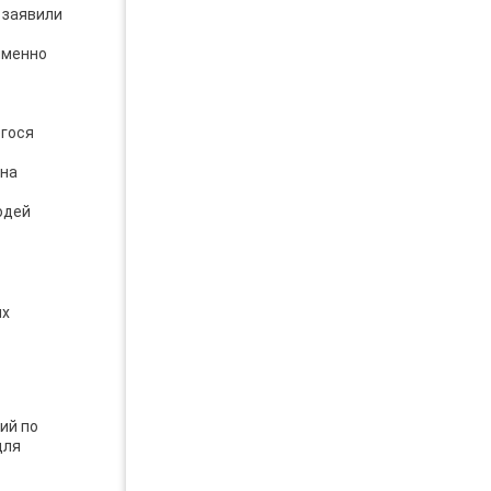
 заявили
именно
егося
 на
юдей
ых
ий по
для