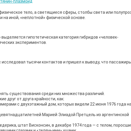
изическое тело, а светящиеся сферы, столбы света или полупр
 на иной, «неплотной» физической основе.
о выделяется гипотетическая категория гибридов «человек-
ических экспериментов.
 исследовал тысячи контактов и пришел к выводу, что пассажир
енять существования среди них множества различий.
е друг от друга крайности, как:
змерами с двухэтажный дом, которых видели 22 июня 1976 года н
 девятнадцатилетней Марией Элиадой Претцель из аргентинской
дерика, штат Висконсин, в декабре 1974 года — с телом, поросш
павшими глазами и «телячьими» ушами;