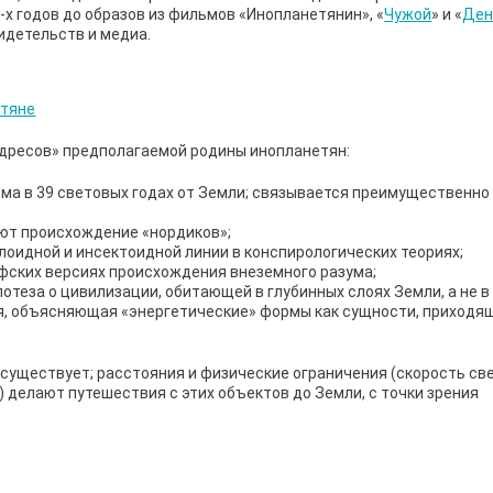
-х годов до образов из фильмов «Инопланетянин», «
Чужой
» и «
Ден
видетельств и медиа.
адресов» предполагаемой родины инопланетян:
тема в 39 световых годах от Земли; связывается преимущественно
ют происхождение «нордиков»;
лоидной и инсектоидной линии в конспирологических теориях;
офских версиях происхождения внеземного разума;
теза о цивилизации, обитающей в глубинных слоях Земли, а не в
я, объясняющая «энергетические» формы как сущности, приходящ
 существует; расстояния и физические ограничения (скорость све
 делают путешествия с этих объектов до Земли, с точки зрения