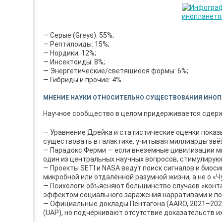
— Серые (Greys): 55%;
— Рептилоиды: 15%;
— Нордики: 12%;
— Инсектоиды: 8%;
— Энергетические/светящиеся формы: 6%;
— Гибриды и прочие: 4%.
МНЕНИЕ НАУКИ ОТНОСИТЕЛЬНО СУЩЕСТВОВАНИЯ ИНОП
Научное сообщество в целом придерживается сдерж
— Уравнение Дрейка и статистические оценки показ
существовать в галактике, учитывая миллиарды звёз
— Парадокс Ферми — если внеземные цивилизации мн
один из центральных научных вопросов, стимулирую
— Проекты SETI и NASA ведут поиск сигналов и биоси
микробной или отдалённой разумной жизни, а не о 
— Психологи объясняют большинство случаев «конта
эффектом социального заражения нарративами и п
— Официальные доклады Пентагона (AARO, 2021–202
(UAP), но подчёркивают отсутствие доказательств и