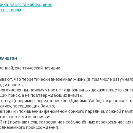
ЛАНЕТЯН
анной, скептической позиции:
ывают, что теоретически внеземная жизнь (в том числе разумная
д и планет;
огочисленны, почему у нас нет однозначных доказательств конт
щих поиск, а не подтверждающих визиты;
гнатур (например, через телескоп «Джеймс Уэбб»), но речь идёт о
«Чужих», посещающих Землю;
ктов» и «похищений» феноменом сонного паралича, ложной памя
огрешностями восприятия;
3 гг.) признают существование необъяснённых аэрокосмических
х внеземного происхождения.