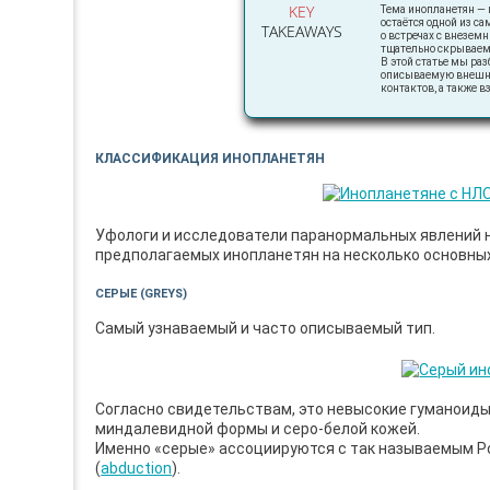
KEY
Тема инопланетян — и
остаётся одной из са
TAKEAWAYS
о встречах с внезе
тщательно скрываем
В этой статье мы р
описываемую внешнос
контактов, а также в
КЛАССИФИКАЦИЯ ИНОПЛАНЕТЯН
Уфологи и исследователи паранормальных явлений н
предполагаемых инопланетян на несколько основных
СЕРЫЕ (GREYS)
Самый узнаваемый и часто описываемый тип.
Согласно свидетельствам, это невысокие гуманоиды
миндалевидной формы и серо-белой кожей.
Именно «серые» ассоциируются с так называемым Р
(
abduction
).