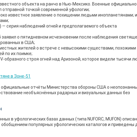
известного объекта на ранчо в Нью-Мексико. Военные официально
л отправной точкой современной уфологии;
ироко известное заявление о похищении людьми инопланетянами; 
зами;
) — серия наблюдений огней и предполагаемого объекта
;
б заявил о пятидневном исчезновении после наблюдения светящ
ированных в США;
местных жителей о встрече с невысокими существами, похожими
й по их поимке;
V-образного строя огней над Аризоной, которое видели тысячи л
— официальные отчёты Министерства обороны США о неопознанн
ествование необъяснённых радарных и визуальных данных без
Н
ных в уфологических базах данных (типа NUFORC, MUFON) описан
 обобщением популярных уфологических каталогов и приведены 