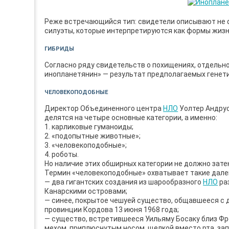
Реже встречающийся тип: свидетели описывают не ф
силуэты, которые интерпретируются как формы жизни
ГИБРИДЫ
Согласно ряду свидетельств о похищениях, отдельн
инопланетянин» — результат предполагаемых генет
ЧЕЛОВЕКОПОДОБНЫЕ
Директор Объединенного центра
НЛО
Уолтер Андрус
делятся на четыре основные категории, а именно:
1. карликовые гуманоиды;
2. «подопытные животные»;
3. «человекоподобные»;
4. роботы.
Но наличие этих обширных категории не должно зат
Термин «человекоподобные» охватывает такие далеки
— два гигантских создания из шарообразного
НЛО
ра
Канарскими островами;
— синее, покрытое чешуей существо, общавшееся с
провинции Кордова 13 июня 1968 года;
— существо, встретившееся Уильяму Босаку близ Фре
мехом, приплюснутым носом, щелкой вместо рта, за