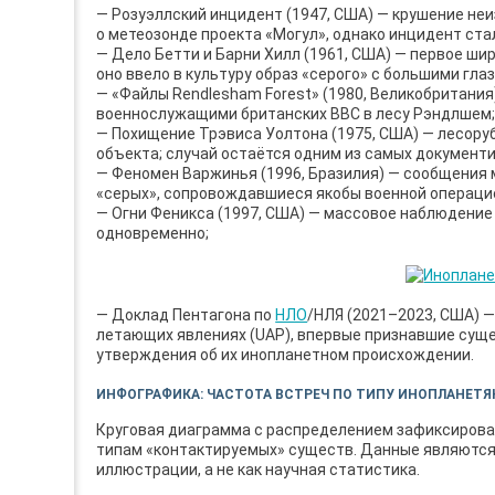
— Розуэллский инцидент (1947, США) — крушение не
о метеозонде проекта «Могул», однако инцидент ста
— Дело Бетти и Барни Хилл (1961, США) — первое ш
оно ввело в культуру образ «серого» с большими гла
— «Файлы Rendlesham Forest» (1980, Великобритания
военнослужащими британских ВВС в лесу Рэндлшем
— Похищение Трэвиса Уолтона (1975, США) — лесору
объекта; случай остаётся одним из самых документ
— Феномен Варжинья (1996, Бразилия) — сообщения 
«серых», сопровождавшиеся якобы военной операцие
— Огни Феникса (1997, США) — массовое наблюдение 
одновременно;
— Доклад Пентагона по
НЛО
/НЛЯ (2021–2023, США) 
летающих явлениях (UAP), впервые признавшие сущ
утверждения об их инопланетном происхождении.
ИНФОГРАФИКА: ЧАСТОТА ВСТРЕЧ ПО ТИПУ ИНОПЛАНЕТЯ
Круговая диаграмма с распределением зафиксирован
типам «контактируемых» существ. Данные являются
иллюстрации, а не как научная статистика.