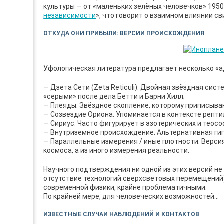
культуры — от «маленьких зелёных человечков» 1950
независимости
», что говорит о взаимном влиянии с
ОТКУДА ОНИ ПРИБЫЛИ: ВЕРСИИ ПРОИСХОЖДЕНИЯ
Уфологическая литература предлагает несколько «
— Дзета Сети (Zeta Reticuli): Двойная звёздная сис
«серыми» после дела Бетти и Барни Хилл;
— Плеяды: Звёздное скопление, которому приписыва
— Созвездие Ориона: Упоминается в контексте репти
— Сириус: Часто фигурирует в эзотерических и теос
— Внутриземное происхождение: Альтернативная гипо
— Параллельные измерения / иные плотности: Верси
космоса, а из иного измерения реальности.
Научного подтверждения ни одной из этих версий не
отсутствие технологий сверхсветовых перемещений)
современной физики, крайне проблематичными.
По крайней мере, для человеческих возможностей…
ИЗВЕСТНЫЕ СЛУЧАИ НАБЛЮДЕНИЙ И КОНТАКТОВ