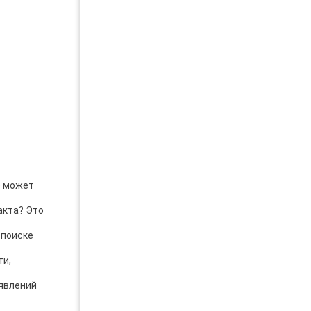
) может
акта? Это
 поиске
ти,
 явлений