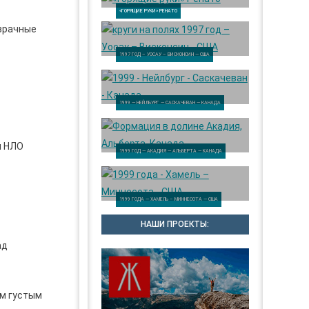
«ГОРЯЩИЕ РУКИ» РЕНАТО
озрачные
1997 ГОД – УОСАУ – ВИСКОНСИН — США
1999 — НЕЙЛБУРГ — САСКАЧЕВАН — КАНАДА
ы НЛО
1999 ГОД — АКАДИЯ — АЛЬБЕРТА — КАНАДА
1999 ГОДА — ХАМЕЛЬ – МИННЕСОТА — США
НАШИ ПРОЕКТЫ:
ад
им густым