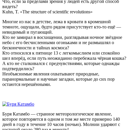
Что, если за пределами зрения у людей есть другой способ
видеть?
Kuhn, T. «The structure of scientific revolutions»
Многие из нас в детстве, лежа в кровати в кромешной
темноте, ощущали, будто рядом присутствует кто-то ещё —
невидимый и пугающий.
Кто не замирал в восхищении, разглядывая ночное звёздное
небо с его бесчисленными огоньками и не размышлял о
бесконечности и тайнах космоса?
Кто относился к пятнице 13 с легкомыслием или спокойно
шел вперёд, если путь неожиданно перебежала чёрная кошка?
А кто не сталкивался с предчувствиями, которые однажды
подтвердились?
Необъяснимые явления охватывают природные,
паранормальные и научные загадки, которые до сих пор
остаются нерешёнными.
Буря Катамбо — странное метеорологическое явление,
которое повторяется в одном и том же месте примерно 140
дней в году в течение 10 часов (ночью). Молнии ударяют с
частотой около 280 раз в минуту!