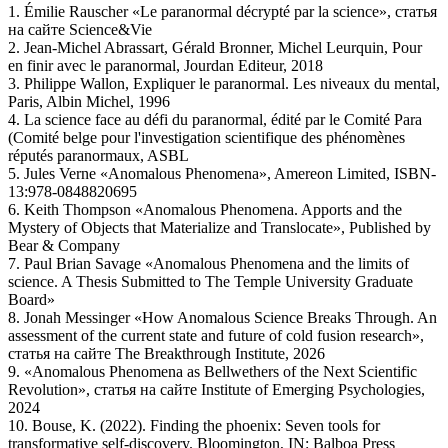
1. Émilie Rauscher «Le paranormal décrypté par la science», статья
на сайте Science&Vie
2. Jean-Michel Abrassart, Gérald Bronner, Michel Leurquin, Pour
en finir avec le paranormal, Jourdan Editeur, 2018
3. Philippe Wallon, Expliquer le paranormal. Les niveaux du mental,
Paris, Albin Michel, 1996
4. La science face au défi du paranormal, édité par le Comité Para
(Comité belge pour l'investigation scientifique des phénomènes
réputés paranormaux, ASBL
5. Jules Verne «Anomalous Phenomena», Amereon Limited, ISBN-
13:978-0848820695
6. Keith Thompson «Anomalous Phenomena. Apports and the
Mystery of Objects that Materialize and Translocate», Published by
Bear & Company
7. Paul Brian Savage «Anomalous Phenomena and the limits of
science. A Thesis Submitted to The Temple University Graduate
Board»
8. Jonah Messinger «How Anomalous Science Breaks Through. An
assessment of the current state and future of cold fusion research»,
статья на сайте The Breakthrough Institute, 2026
9. «Anomalous Phenomena as Bellwethers of the Next Scientific
Revolution», статья на сайте Institute of Emerging Psychologies,
2024
10. Bouse, K. (2022). Finding the phoenix: Seven tools for
transformative self-discovery. Bloomington, IN: Balboa Press