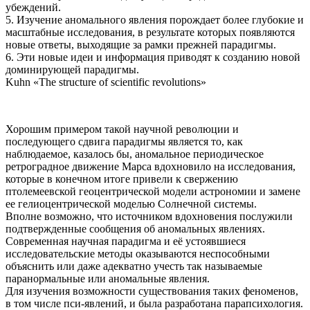
убеждений.
5. Изучение аномального явления порождает более глубокие и
масштабные исследования, в результате которых появляются
новые ответы, выходящие за рамки прежней парадигмы.
6. Эти новые идеи и информация приводят к созданию новой
доминирующей парадигмы.
Kuhn «The structure of scientific revolutions»
Хорошим примером такой научной революции и
последующего сдвига парадигмы является то, как
наблюдаемое, казалось бы, аномальное периодическое
ретроградное движение Марса вдохновило на исследования,
которые в конечном итоге привели к свержению
птолемеевской геоцентрической модели астрономии и замене
ее гелиоцентрической моделью Солнечной системы.
Вполне возможно, что источником вдохновения послужили
подтвержденные сообщения об аномальных явлениях.
Современная научная парадигма и её устоявшиеся
исследовательские методы оказываются неспособными
объяснить или даже адекватно учесть так называемые
паранормальные или аномальные явления.
Для изучения возможности существования таких феноменов,
в том числе пси-явлений, и была разработана парапсихология.