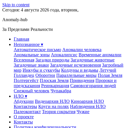
Skip to content
Сегодня: 4 августа 2026 года, вторник,
Anomaly-hub
За Пределами Реальности
Главная
Непознанное ▾
Автоматическое письмо
Аномалии человека
Аномальные зоны
Апокалипсис
Временные аномалии
Вселенная
Загадки природы
Загадочные животные
Загадочные знаки
Загадочные исчезновения
Загробный
мир
Инкубы и суккубы
Колдуны и ведьмы
Летучий
Голландец
Оборотни
Параллельные миры
Полая Земля
Полтергейст
Плоская Земля
Привидения
Пророки и
предсказания
Реинкарнация
Самовозгорания людей
Снежный человек
Чупакабра
НЛО ▾
Абдукции
Видеоархив НЛО
Киноархив НЛО
Контактеры
Круги на полях
Наблюдения НЛО
Палеоконтакт
Теория сокрытия
Чужие
О проекте
Контакты
Политика конфиденциальности