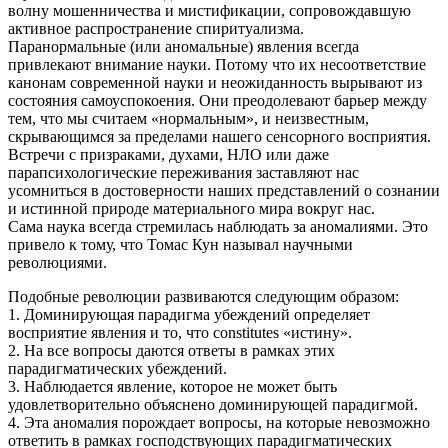
волну мошенничества и мистификации, сопровождавшую
активное распространение спиритуализма.
Паранормальные (или аномальные) явления всегда
привлекают внимание науки. Потому что их несоответствие
канонам современной науки и неожиданность вырывают из
состояния самоуспокоения. Они преодолевают барьер между
тем, что мы считаем «нормальным», и неизвестным,
скрывающимся за пределами нашего сенсорного восприятия.
Встречи с призраками, духами, НЛО или даже
парапсихологические переживания заставляют нас
усомниться в достоверности наших представлений о сознании
и истинной природе материального мира вокруг нас.
Сама наука всегда стремилась наблюдать за аномалиями. Это
привело к тому, что Томас Кун называл научными
революциями.
Подобные революции развиваются следующим образом:
1. Доминирующая парадигма убеждений определяет
восприятие явления и то, что constitutes «истину».
2. На все вопросы даются ответы в рамках этих
парадигматических убеждений.
3. Наблюдается явление, которое не может быть
удовлетворительно объяснено доминирующей парадигмой.
4. Эта аномалия порождает вопросы, на которые невозможно
ответить в рамках господствующих парадигматических