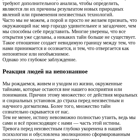
требуют дополнительного анализа, чтобы определить,
являются ли их причины результатом новых природных
явлений или применения неизвестных технологий.
Часто мы не можем, а порой и просто не желаем признать, что
окружающий нас мир гораздо удивительнее и загадочнее, чем
мы способны себе представить. Многие уверены, что все
открытия уже сделаны, а никаких тайн больше не существует.
Такое отношение создает невидимую границу между тем, что
нами принимается и осознается, и тем, что отвергается как
непонятное или необъяснимое.
Однако это глубокое заблуждение.
Реакция людей на непознанное
Мы рождаемся, живем и уходим из жизни, окруженные
тайнами, которые остаются вне нашего восприятия или
понимания. Причин этому множество: от действия моральных
и социальных установок до страха перед неизвестным и
научного догматизма. Более того, множество тайн
сознательно скрывается от нас.
Тем не менее, истину невозможно полностью утаить, ведь мы
сами и всё происходящее с нами — часть этой истины.
Тревога перед неизвестным глубоко укоренена в нашей
психологии и обусловлена эволюционно сформированным
механизмом выживания — страхом.