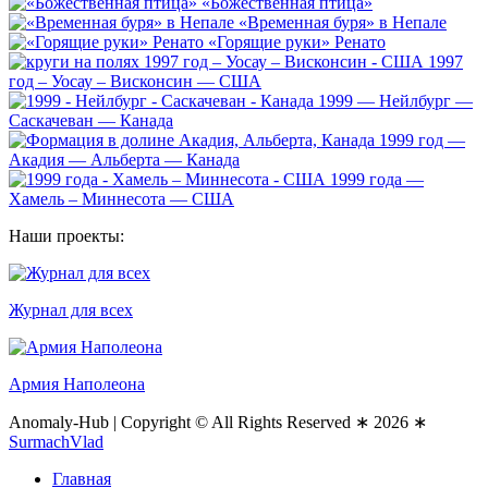
«Божественная птица»
«Временная буря» в Непале
«Горящие руки» Ренато
1997
год – Уосау – Висконсин — США
1999 — Нейлбург —
Саскачеван — Канада
1999 год —
Акадия — Альберта — Канада
1999 года —
Хамель – Миннесота — США
Наши проекты:
Журнал для всех
Армия Наполеона
Anomaly-Hub
|
Copyright © All Rights Reserved ∗ 2026 ∗
SurmachVlad
Главная