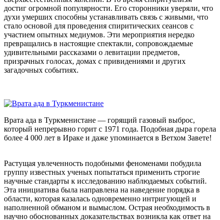
достиг огромной популярности. Его сторонники уверяли, что
духи умерших способны устанавливать связь с живыми, что
стало основой для проведения спиритических сеансов с
участием опытных медиумов. Эти мероприятия нередко
превращались в настоящие спектакли, сопровождаемые
удивительными рассказами о левитации предметов,
призрачных голосах, домах с привидениями и других
загадочных событиях.
Врата ада в Туркменистане — горящий газовый выброс,
который непрерывно горит с 1971 года. Подобная дыра горела
более 4 000 лет в Ираке и даже упоминается в Ветхом Завете!
Растущая увлеченность подобными феноменами побудила
группу известных ученых попытаться применить строгие
научные стандарты к исследованию наблюдаемых событий.
Эта инициатива была направлена на наведение порядка в
области, которая казалась одновременно интригующей и
наполненной обманом и вымыслом. Острая необходимость в
научно обоснованных доказательствах возникла как ответ на