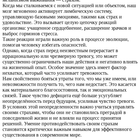
Когда мы сталкиваемся с новой ситуацией или объектом, наш
мозг мгновенно активирует лимбическую систему,
управляющую базовыми эмоциями, такими как страх и
удовольствие. Это вызывает целую цепочку реакций
организма: учащенное сердцебиение, расширение зрачков и
выброс гормонов стресса.
Такие реакции играли важную роль в процессе эволюции,
помогая человеку избегать опасностей.
Однако, когда страх перед неизвестным перерастает в
иррациональную или чрезмерную тревогу, это может
существенно ограничивать наши действия и негативно влиять
на жизненный опыт. Особое значение здесь имеет фактор
нехватки, который часто усиливает тревожность.
Нам свойственно бояться утраты того, что мы уже имеем, или
невозможности получить то, чего нам недостает. Это касается
как материального благосостояния, так и эмоциональных
связей. Такое чувство дефицита ещё больше усугубляет
неопределённость перед будущим, усиливая чувство тревоги.
В условиях этой неопределенности важно учиться управлять
своими страхами, чтобы они не становились преградой в
повседневной жизни и не влияли на процесс принятия
решений. Умение противодействовать своим страхам
становится критически важным навыком для эффективного
существования в современном мире.