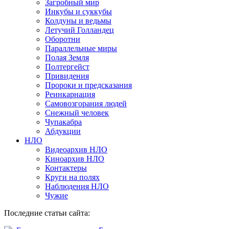
Загробный мир
Инкубы и суккубы
Колдуны и ведьмы
Летучий Голландец
Оборотни
Параллельные миры
Полая Земля
Полтергейст
Привидения
Пророки и предсказания
Реинкарнация
Самовозгорания людей
Снежный человек
Чупакабра
Абдукции
НЛО
Видеоархив НЛО
Киноархив НЛО
Контактеры
Круги на полях
Наблюдения НЛО
Чужие
Последние статьи сайта: