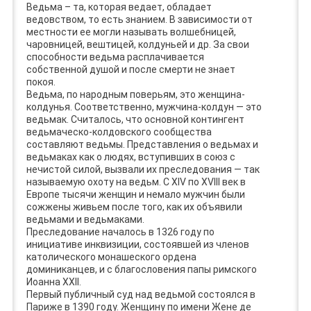
Ведьма – та, которая ведает, обладает
ведовством, то есть знанием. В зависимости от
местности ее могли называть волшебницей,
чаровницей, вештицей, колдуньей и др. За свои
способности ведьма расплачивается
собственной душой и после смерти не знает
покоя.
Ведьма, по народным поверьям, это женщина-
колдунья. Соответственно, мужчина-колдун — это
ведьмак. Считалось, что основной контингент
ведьмаческо-колдовского сообщества
составляют ведьмы. Представления о ведьмах и
ведьмаках как о людях, вступивших в союз с
нечистой силой, вызвали их преследования — так
называемую охоту на ведьм. С XIV по XVIII век в
Европе тысячи женщин и немало мужчин были
сожжены живьем после того, как их объявили
ведьмами и ведьмаками.
Преследование началось в 1326 году по
инициативе инквизиции, состоявшей из членов
католического монашеского ордена
доминиканцев, и с благословения папы римского
Иоанна XXII.
Первый публичный суд над ведьмой состоялся в
Париже в 1390 году. Женщину по имени Жене де