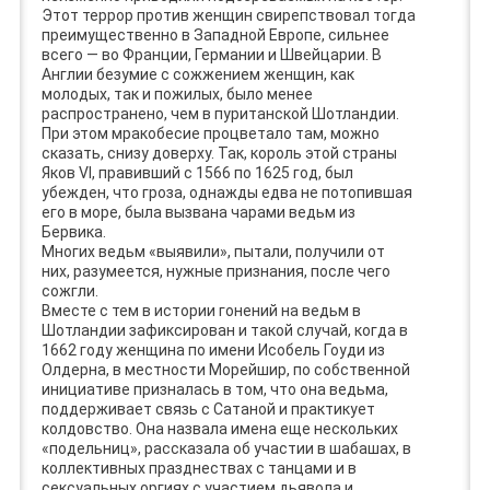
Этот террор против женщин свирепствовал тогда
преимущественно в Западной Европе, сильнее
всего — во Франции, Германии и Швейцарии. В
Англии безумие с сожжением женщин, как
молодых, так и пожилых, было менее
распространено, чем в пуританской Шотландии.
При этом мракобесие процветало там, можно
сказать, снизу доверху. Так, король этой страны
Яков VI, правивший с 1566 по 1625 год, был
убежден, что гроза, однажды едва не потопившая
его в море, была вызвана чарами ведьм из
Бервика.
Многих ведьм «выявили», пытали, получили от
них, разумеется, нужные признания, после чего
сожгли.
Вместе с тем в истории гонений на ведьм в
Шотландии зафиксирован и такой случай, когда в
1662 году женщина по имени Исобель Гоуди из
Олдерна, в местности Морейшир, по собственной
инициативе призналась в том, что она ведьма,
поддерживает связь с Сатаной и практикует
колдовство. Она назвала имена еще нескольких
«подельниц», рассказала об участии в шабашах, в
коллективных празднествах с танцами и в
сексуальных оргиях с участием дьявола и