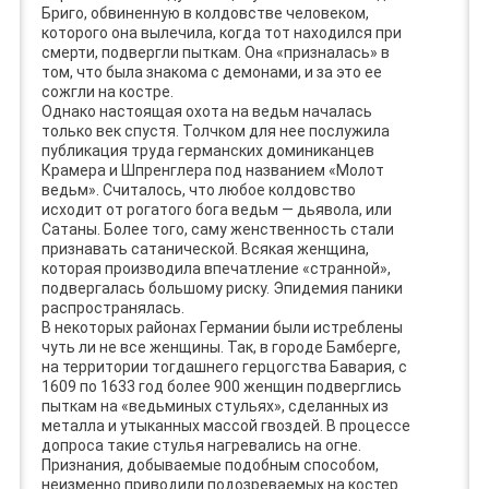
Бриго, обвиненную в колдовстве человеком,
которого она вылечила, когда тот находился при
смерти, подвергли пыткам. Она «призналась» в
том, что была знакома с демонами, и за это ее
сожгли на костре.
Однако настоящая охота на ведьм началась
только век спустя. Толчком для нее послужила
публикация труда германских доминиканцев
Крамера и Шпренглера под названием «Молот
ведьм». Считалось, что любое колдовство
исходит от рогатого бога ведьм — дьявола, или
Сатаны. Более того, саму женственность стали
признавать сатанической. Всякая женщина,
которая производила впечатление «странной»,
подвергалась большому риску. Эпидемия паники
распространялась.
В некоторых районах Германии были истреблены
чуть ли не все женщины. Так, в городе Бамберге,
на территории тогдашнего герцогства Бавария, с
1609 по 1633 год более 900 женщин подверглись
пыткам на «ведьминых стульях», сделанных из
металла и утыканных массой гвоздей. В процессе
допроса такие стулья нагревались на огне.
Признания, добываемые подобным способом,
неизменно приводили подозреваемых на костер.