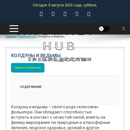
Skip
Сегодня: 8 августа 2026 года, суббота,
to
content
ANOMALY-
Главная
|
Непознанное
|
Колдуны и ведьмы
HUB
КОЛДУНЫ И ВЕДЬМЫ
ЗА ПРЕДЕЛАМИ РЕАЛЬНОСТИ
Свернуть оглавление
Колдуны и ведьмы – своего рода «классика»
фольклора. Они обладают способностью
вступать в контакт с нечистой силой, влиять на
физику мироздания: на природные и атмосферные
явления, людское здоровье, урожай и другое.