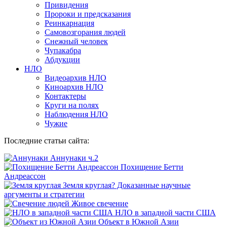
Привидения
Пророки и предсказания
Реинкарнация
Самовозгорания людей
Снежный человек
Чупакабра
Абдукции
НЛО
Видеоархив НЛО
Киноархив НЛО
Контактеры
Круги на полях
Наблюдения НЛО
Чужие
Последние статьи сайта:
Аннунаки ч.2
Похищение Бетти
Андреассон
Земля круглая? Доказанные научные
аргументы и стратегии
Живое свечение
НЛО в западной части США
Объект в Южной Азии