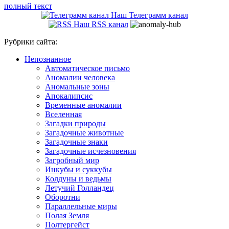
полный текст
Наш Телеграмм канал
Наш RSS канал
Рубрики сайта:
Непознанное
Автоматическое письмо
Аномалии человека
Аномальные зоны
Апокалипсис
Временные аномалии
Вселенная
Загадки природы
Загадочные животные
Загадочные знаки
Загадочные исчезновения
Загробный мир
Инкубы и суккубы
Колдуны и ведьмы
Летучий Голландец
Оборотни
Параллельные миры
Полая Земля
Полтергейст