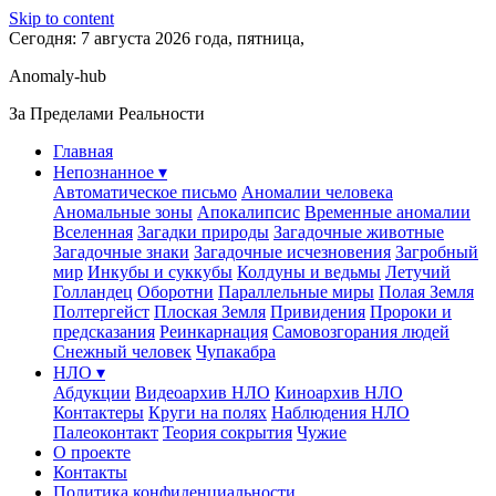
Skip to content
Сегодня: 7 августа 2026 года, пятница,
Anomaly-hub
За Пределами Реальности
Главная
Непознанное ▾
Автоматическое письмо
Аномалии человека
Аномальные зоны
Апокалипсис
Временные аномалии
Вселенная
Загадки природы
Загадочные животные
Загадочные знаки
Загадочные исчезновения
Загробный
мир
Инкубы и суккубы
Колдуны и ведьмы
Летучий
Голландец
Оборотни
Параллельные миры
Полая Земля
Полтергейст
Плоская Земля
Привидения
Пророки и
предсказания
Реинкарнация
Самовозгорания людей
Снежный человек
Чупакабра
НЛО ▾
Абдукции
Видеоархив НЛО
Киноархив НЛО
Контактеры
Круги на полях
Наблюдения НЛО
Палеоконтакт
Теория сокрытия
Чужие
О проекте
Контакты
Политика конфиденциальности