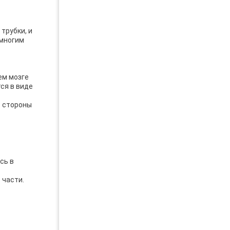
трубки, и
 многим
ем мозге
ся в виде
е стороны
сь в
 части.