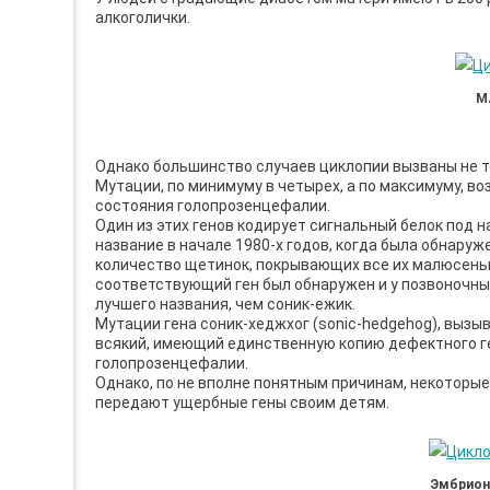
алкоголички.
М
Однако большинство случаев циклопии вызваны не те
Мутации, по минимуму в четырех, а по максимуму, в
состояния голопрозенцефалии.
Один из этих генов кодирует сигнальный белок под н
название в начале 1980-х годов, когда была обнару
количество щетинок, покрывающих все их малюсенько
соответствующий ген был обнаружен и у позвоночных
лучшего названия, чем соник-ежик.
Мутации гена соник-хеджхог (sonic-hedgehog), вызы
всякий, имеющий единственную копию дефектного ген
голопрозенцефалии.
Однако, по не вполне понятным причинам, некоторые
передают ущербные гены своим детям.
Эмбрион