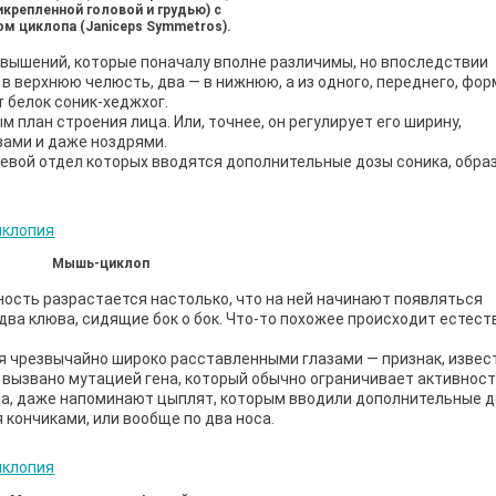
икрепленной головой и грудью) с
м циклопа (Janiceps Symmetros).
вышений, которые поначалу вполне различимы, но впоследствии
 в верхнюю челюсть, два — в нижнюю, а из одного, переднего, фо
т белок соник-хеджхог.
ым план строения лица. Или, точнее, он регулирует его ширину,
зами и даже ноздрями.
ицевой отдел которых вводятся дополнительные дозы соника, обра
Мышь-циклоп
ность разрастается настолько, что на ней начинают появляться
 два клюва, сидящие бок о бок. Что-то похожее происходит естес
я чрезвычайно широко расставленными глазами — признак, извес
 вызвано мутацией гена, который обычно ограничивает активност
а, даже напоминают цыплят, которым вводили дополнительные 
я кончиками, или вообще по два носа.