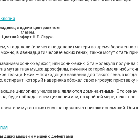
ладенец с одним центральным
глазом.
Цветной офорт Н.Е. Леруж.
м, что делали (или чего не делали) матери во время беременност
озможно, в двенадцати человеческих генах, также могут стать пр
азванием соник-хеджхог, или соник-ежик. Эта молекула получила 
жена мутантная мушка дрозофилы, личинки которой имели избыточ
е тельце. Ежик — подходящее название для такого гена, а когда
, аспирант, который наверняка обожал свою игровую приставку, 
вающие циклопию у человека, являются доминантными. Это означ
а, будет обладателем циклопии или, по крайней мере, некоторог
 носители мутантных генов не проявляют никаких аномалий. Они 
ы диких мышей и мышей с дефектами