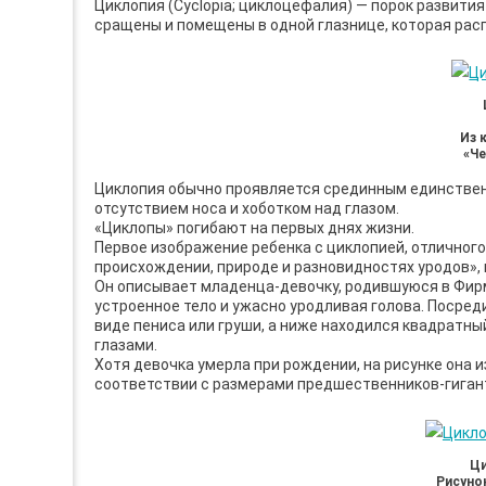
Циклопия (Cyclopia; циклоцефалия) — порок развити
сращены и помещены в одной глазнице, которая рас
Из 
«Че
Циклопия обычно проявляется срединным единственн
отсутствием носа и хоботком над глазом.
«Циклопы» погибают на первых днях жизни.
Первое изображение ребенка с циклопией, отличного
происхождении, природе и разновидностях уро­дов», 
Он описывает младенца-девочку, родившуюся в Фирме,
устроенное тело и ужасно уродли­вая голова. Посред
виде пениса или груши, а ниже находился квадратны
глазами.
Хотя девочка умерла при рождении, на рисунке она 
соответствии с размерами предшественников-гиган
Ци
Рисуно