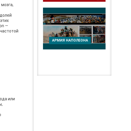
 мозга,
 долей
 этих
on —
 частотой
АРМИЯ НАПОЛЕОНА
ода или
ы,
о