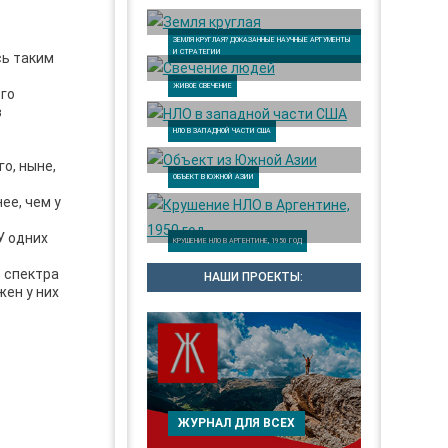
ЗЕМЛЯ КРУГЛАЯ? ДОКАЗАННЫЕ НАУЧНЫЕ АРГУМЕНТЫ
И СТРАТЕГИИ
сь таким
ЖИВОЕ СВЕЧЕНИЕ
ого
в
НЛО В ЗАПАДНОЙ ЧАСТИ США
о, ныне,
ОБЪЕКТ В ЮЖНОЙ АЗИИ
ее, чем у
У одних
КРУШЕНИЕ НЛО В АРГЕНТИНЕ, 1950 ГОД
 спектра
НАШИ ПРОЕКТЫ:
жен у них
ЖУРНАЛ ДЛЯ ВСЕХ