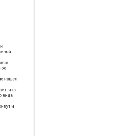
и.
ичиной
свое
ное
не нашел
ает, что
о вида
живут и