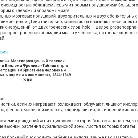
ей очевидностью обладаем левым и правым полушариями большого
ворим о «левом» и «правом» мозге.
льных мозговых полушарий, двух зрительных и двух обонятельных
елимое целое. Действительно, клиницисты называют весь спектр
 нарушений, от двух греческих слов: holo — целое, prosencephal
я распространенная аномалия мозга у человека, встречающаяся с
ей.
опин. Мертворожденный теленок.
иги Виллема Фролика «Таблицы для
страции эмбриогенеза человека и
х в норме и в аномалиях», 1844-1849
годы.
ает.
стики, если их нагревают, охлаждают, облучают, лишают кислор
а, фенола, масляной кислоты, хлорида лития, ретиноевой кислот
пидемия рождений ягнят-циклопов, которая была вызвана тем, чт
ые вьюнки, растения субальпийской зоны, листья которых богаты
з больший риск родить ребенка-циклопа, так же как и матери-