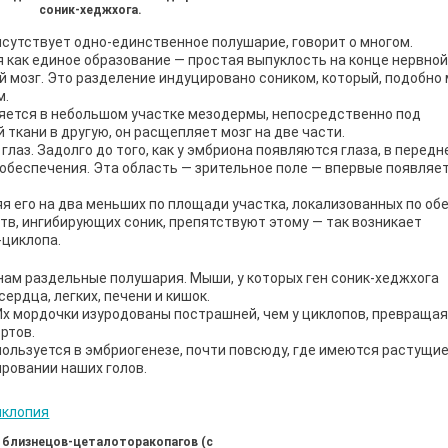
соник-хеджхога.
рисутствует одно-единственное полушарие, говорит о многом.
как единое образование — простая выпуклость на конце нервной 
й мозг. Это разделение индуцировано соником, который, подобно
м.
ляется в небольшом участке мезодермы, непосредственно под
ткани в другую, он расщепляет мозг на две части.
аз. Задолго до того, как у эмбриона появляются глаза, в передн
 обеспечения. Эта область — зрительное поле — впервые появляет
я его на два меньших по площади участка, локализованных по об
тв, ингибирующих соник, препятствуют этому — так возникает
-циклопа.
 нам раздельные полушария. Мыши, у которых ген соник-хеджхога
рдца, легких, печени и кишок.
Их мордочки изуродованы пострашней, чем у циклопов, превращая
 ртов.
пользуется в эмбриогенезе, почти повсюду, где имеются растущие
ровании наших голов.
 близнецов-цеталоторакопагов (с