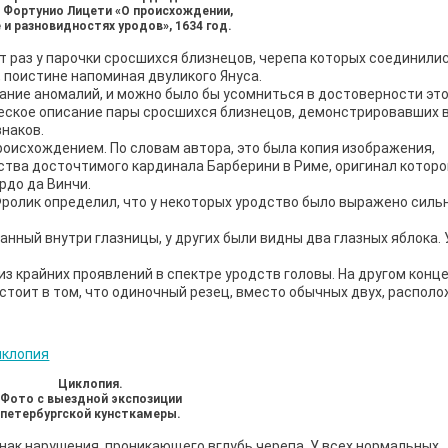
и Фортунио Лицети «О происхождении,
 и разновидностях уродов», 1634 год.
т раз у парочки сросшихся близнецов, черепа которых со­единили
, поистине напоминая двуликого Януса.
ание ано­малий, и можно было бы усомниться в достоверности эт
ическое описание пары сросшихся близнецов, демонстрировавших 
на­ков.
оисхождением. По словам автора, это была копия изо­бражения,
тва досточтимого кардинала Барберини в Риме, оригинал которог
рдо да Винчи.
ролик определил, что у некоторых уродство было выражено сильн
нный внутри глазницы, у других были видны два глазных яблока. 
 крайних проявлений в спектре уродств головы. На другом конце
тоит в том, что одиночный резец, вместо обычных двух, располо
Циклопия.
Фото с выездной экспозиции
петербургской кунсткамеры.
нак нарушения, проникающего вглубь черепа. У всех нормальных