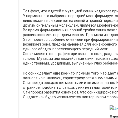
Тот факт, что у детей с мутацией соник-хеджхога п
У нормального эмбриона передний мозг формируется 
лишь позднее он делится на левый и правый передни
другим сигнальным молекулам, является морфогено
Во время формирования нервной трубки соник появ
развивающимся передним мозгом. Проникая из одной 
Этот процесс особенно очевиден при формировании гл
возникает зона, предназначенная для их нейронного
единого ободка, пересекающего передний мозг.
Соник меняет топографию зрительного поля, разделя
головы. Мутации или воздействие химических вещес
единственный, уродливый, выпученный глаз ребенка
Но соник делает еще кое-что, помимо того, что дает
полностью выключен, характеризуются аномалиями се
Они всегда рождаются мертвыми и не имеют лапок. 
странное подобие туловища: у них нет глаз, ушей или
Эти пороки развития означают, что соник широко ис
Он даже как будто используется повторно при форми
Пара