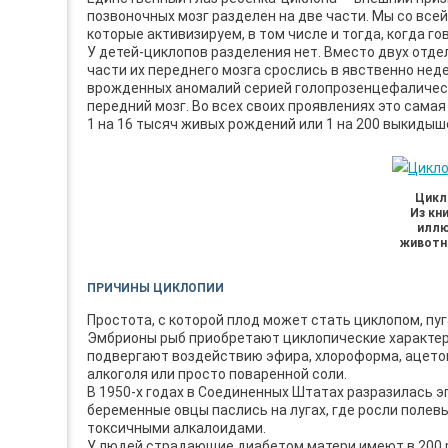
позвоночных мозг разделен на две части. Мы со вс
которые активизируем, в том числе и тогда, когда го
У детей-циклопов разделения нет. Вместо двух отде
части их переднего мозга срослись в явственно нед
врожденных аномалий серией голопрозенцефалических
передний мозг. Во всех своих проявлениях это сама
1 на 16 тысяч живых рождений или 1 на 200 выкидыш
Цикл
Из кн
иллю
животны
ПРИЧИНЫ ЦИКЛОПИИ
Простота, с которой плод может стать циклопом, пуг
Эмбрионы рыб приобретают циклопические характери
подвергают воздействию эфира, хлороформа, ацетон
алкоголя или просто поваренной соли.
В 1950-х годах в Соединенных Штатах разразилась э
беременные овцы паслись на лугах, где росли полев
токсичными алкалоидами.
У людей страдающие диабетом матери имеют в 200 ра