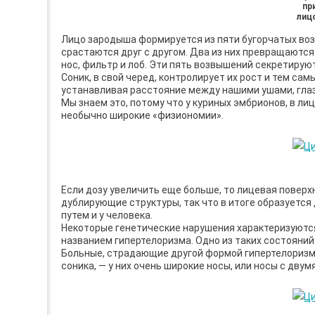
пр
лицо
Лицо зародыша формируется из пяти бугорчатых воз
срастаются друг с другом. Два из них превращаются
нос, фильтр и лоб. Эти пять возвышений секретирую
Соник, в свой черед, контролирует их рост и тем сам
устанавливая расстояние между нашими ушами, гла
Мы знаем это, потому что у куриных эмбрионов, в л
необычно широкие «физиономии».
Если дозу увеличить еще больше, то лицевая поверх
дублирующие структуры, так что в итоге образуется
путем и у человека.
Некоторые генетические нарушения характеризуютс
названием гипертелоризма. Одно из таких состояний
Больные, страдающие другой формой гипертелоризм
соника, — у них очень широкие носы, или носы с двум