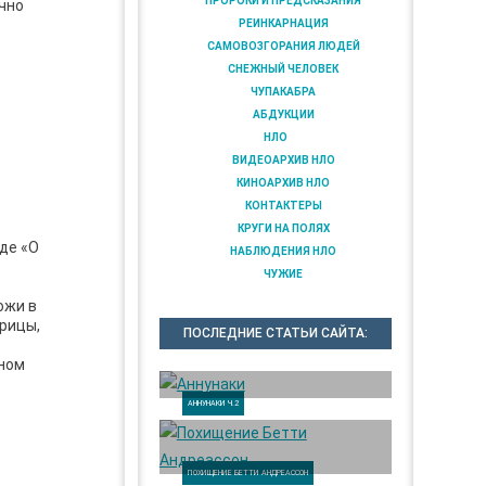
ПРОРОКИ И ПРЕДСКАЗАНИЯ
ично
РЕИНКАРНАЦИЯ
САМОВОЗГОРАНИЯ ЛЮДЕЙ
СНЕЖНЫЙ ЧЕЛОВЕК
ЧУПАКАБРА
АБДУКЦИИ
НЛО
ВИДЕОАРХИВ НЛО
КИНОАРХИВ НЛО
КОНТАКТЕРЫ
КРУГИ НА ПОЛЯХ
де «О
НАБЛЮДЕНИЯ НЛО
ЧУЖИЕ
ожи в
урицы,
ПОСЛЕДНИЕ СТАТЬИ САЙТА:
лном
АННУНАКИ Ч.2
ПОХИЩЕНИЕ БЕТТИ АНДРЕАССОН