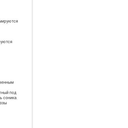
рмируются
зуются
твенным
тный под
ь соника.
дозы