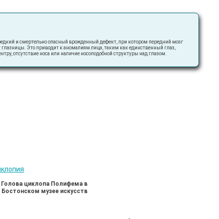
едкий и смертельно опасный врожденный дефект, при котором передний мозг
т глазницы. Это приводит к аномалиям лица, таким как единственный глаз,
нтру, отсутствие носа или наличие носоподобной структуры над глазом.
Голова циклопа Полифема в
Бостонском музее искусств