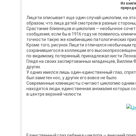
Из книг
природе
Лицети описывает еще один случай циклопии, на это
образом, что лица детей смотрели в раз­ные стороны
Сра­стание близнецов и циклопия — необычное сочет
сообщения, если бы в 1916 году не появилось клин
точности такую же комбинацию патологических приз
Кроме того, рисунок Лицети отличался необычным пр
сохранившегося в коллекции его высокопрео­священс
по-видимому, потерянный, принадлежал кисти Леона
Глядя на своих заспиртованных младенцев, Виллем Ф
других.
У одних имелся лишь один-единственный глаз, спрята
был заметен нос, у других его вовсе не было.
Современные клиницисты считают циклопию одним из
находятся люди, единственная аномалия которых сос
в центре верхней челюсти.
Единственный глаз ребенка-циклопа — внешний приз