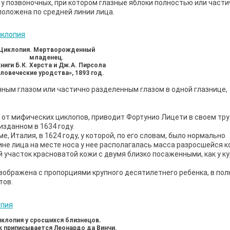
я у позвоночных, при котором глазные яблоки полностью или част
положена по средней линии лица.
Циклопия. Мертворожденный
младенец.
книги Б.К. Херста и Дж.А. Пирсола
ловеческие уродства», 1893 год.
ым глазом или частично разделенным глазом в одной глазнице,
 от мифических циклопов, приводит Фортунио Лицети в своем тру
изданном в 1634 году.
 Италия, в 1624 году, у которой, по его словам, было нормально
ине лица на месте носа у нее распола­галась масса разросшейся к
й участок красноватой кожи с двумя близко посаженными, как у к
изображена с пропорциями крупного десятилетнего ребенка, в по
тов.
клопия у сросшихся близнецов.
к приписывается Леонардо да Винчи.