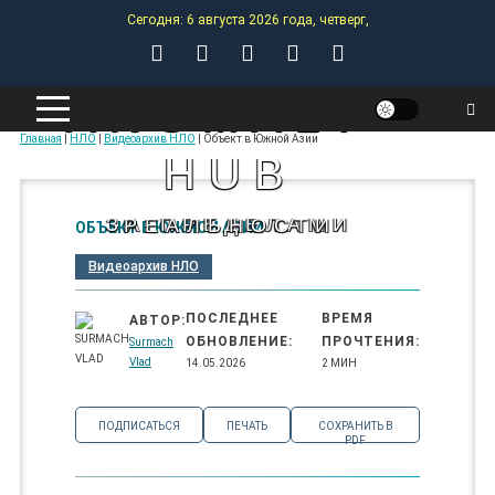
Skip
Сегодня: 6 августа 2026 года, четверг,
to
content
ANOMALY-
Главная
|
НЛО
|
Видеоархив НЛО
|
Объект в Южной Азии
HUB
ЗА ПРЕДЕЛАМИ РЕАЛЬНОСТИ
ОБЪЕКТ В ЮЖНОЙ АЗИИ
Видеоархив НЛО
ПОСЛЕДНЕЕ
ВРЕМЯ
АВТОР:
ОБНОВЛЕНИЕ:
ПРОЧТЕНИЯ:
Surmach
Vlad
14.05.2026
2 МИН
ПОДПИСАТЬСЯ
ПЕЧАТЬ
СОХРАНИТЬ В
PDF