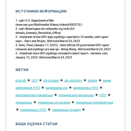
ИСТОЧНИКИ ИНФОРМАЦИИ:
1. сайт U.S. Department of War
(www.war.gov/Multimedia/Videos/videoid/880270/)
2. сайт Википедия (en.wikipedia.org/wiki/All-
domain_Anomaly_Resolution_Office)
3. «Hundreds of new UFO-type sightings reported in 18 months, intel report
says». Stars and Stripes. Retrieved March 24, 2023
4. Dunn, Thom (January 17, 2023). «New official US government UFO report
released, and sightings are way up». Boing Boing. Retrieved March 24, 2023
5. «Hundreds more UFO sightings included in latest report». cbsnews.com.
January 12, 2023. Retrieved March 24, 2023
МЕТКИ:
★
★
★
★
★
disk ufo
UFO
ufo incident
ufo sightings
ufology
видео
★
★
★
наблюдения НЛО
видеоархив нло
видеозапись НЛО
★
★
★
инопланетные пришельцы
космические пришельцы
НЛО
★
★
пришельцы
пришельцы из космоса
пришельцы инопланетные
★
★
★
пришельцы с НЛО
пришельцы со звезд
ВАША ОЦЕНКА СТАТЬИ: