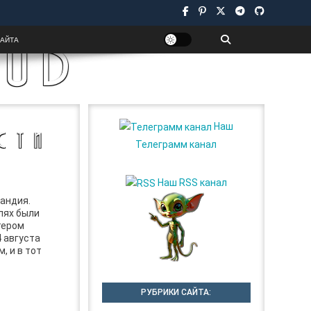
UB
САЙТА
Наш
СТИ
Телеграмм канал
Наш RSS канал
ландия.
лях были
тером
4 августа
, и в тот
РУБРИКИ САЙТА: