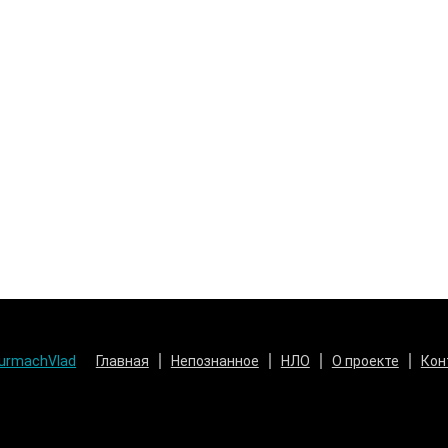
urmachVlad
Главная
Непознанное
НЛО
О проекте
Кон