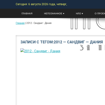
Skip
Сегодня: 6 августа 2026 года, четверг,
to
AN
ГЛАВНАЯ
НЕПОЗНАННОЕ ▾
НЛО ▾
О ПРОЕ
content
Главная
|
2012 - Сандвиг - Дания
ЗАПИСИ С ТЕГОМ:2012 — САНДВИГ — ДАНИЯ
ЗА 