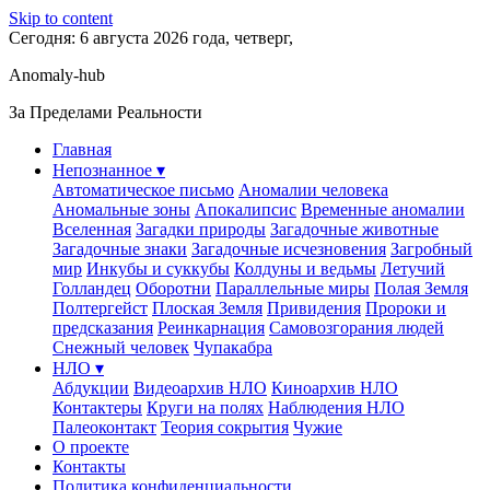
Skip to content
Сегодня: 6 августа 2026 года, четверг,
Anomaly-hub
За Пределами Реальности
Главная
Непознанное ▾
Автоматическое письмо
Аномалии человека
Аномальные зоны
Апокалипсис
Временные аномалии
Вселенная
Загадки природы
Загадочные животные
Загадочные знаки
Загадочные исчезновения
Загробный
мир
Инкубы и суккубы
Колдуны и ведьмы
Летучий
Голландец
Оборотни
Параллельные миры
Полая Земля
Полтергейст
Плоская Земля
Привидения
Пророки и
предсказания
Реинкарнация
Самовозгорания людей
Снежный человек
Чупакабра
НЛО ▾
Абдукции
Видеоархив НЛО
Киноархив НЛО
Контактеры
Круги на полях
Наблюдения НЛО
Палеоконтакт
Теория сокрытия
Чужие
О проекте
Контакты
Политика конфиденциальности