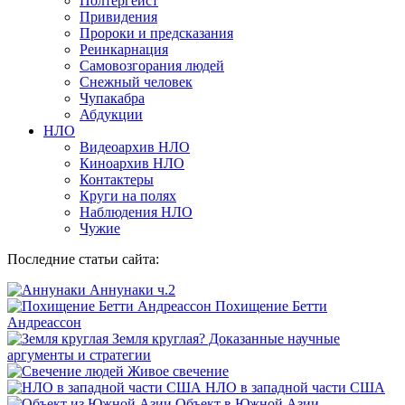
Полтергейст
Привидения
Пророки и предсказания
Реинкарнация
Самовозгорания людей
Снежный человек
Чупакабра
Абдукции
НЛО
Видеоархив НЛО
Киноархив НЛО
Контактеры
Круги на полях
Наблюдения НЛО
Чужие
Последние статьи сайта:
Аннунаки ч.2
Похищение Бетти
Андреассон
Земля круглая? Доказанные научные
аргументы и стратегии
Живое свечение
НЛО в западной части США
Объект в Южной Азии