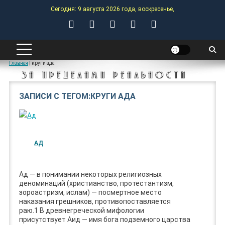
Skip
Сегодня: 9 августа 2026 года, воскресенье,
to
content
ANOMALY-HUB
Главная
|
круги ада
ЗА ПРЕДЕЛАМИ РЕАЛЬНОСТИ
ЗАПИСИ С ТЕГОМ:КРУГИ АДА
АД
Ад — в понимании некоторых религиозных
деноминаций (христианство, протестантизм,
зороастризм, ислам) — посмертное место
наказания грешников, противопоставляется
раю.1 В древнегреческой мифологии
присутствует Аид — имя бога подземного царства