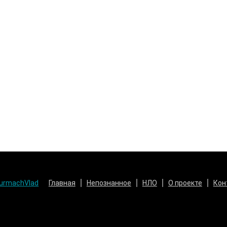
urmachVlad
Главная
Непознанное
НЛО
О проекте
Кон