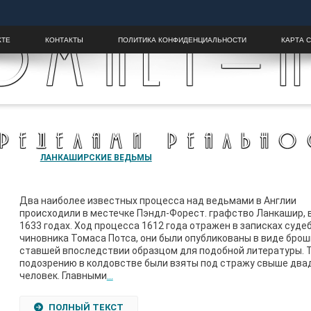
OMALY-H
КТЕ
КОНТАКТЫ
ПОЛИТИКА КОНФИДЕНЦИАЛЬНОСТИ
КАРТА 
ПРЕДЕЛАМИ РЕАЛЬНО
ЛАНКАШИРСКИЕ ВЕДЬМЫ
Два наиболее известных процесса над ведьмами в Англии
происходили в местечке Пэндл-Форест. графство Ланкашир, в
1633 годах. Ход процесса 1612 года отражен в записках суде
чиновника Томаса Потса, они были опубликованы в виде бро
ставшей впоследствии образцом для подобной литературы. Т
подозрению в колдовстве были взяты под стражу свыше два
человек. Главными
…
ПОЛНЫЙ ТЕКСТ