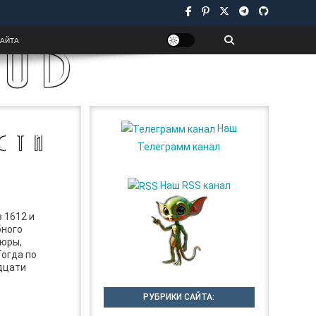
UB
САЙТА
Наш
СТИ
Телеграмм канал
Наш RSS канал
 1612 и
бного
шюры,
огда по
дцати
РУБРИКИ САЙТА: