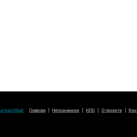
urmachVlad
Главная
Непознанное
НЛО
О проекте
Кон