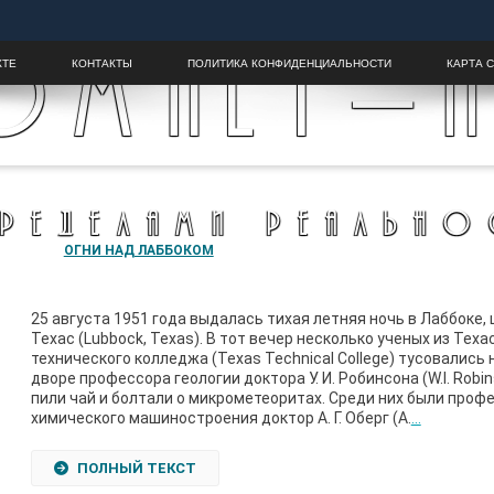
OMALY-H
КТЕ
КОНТАКТЫ
ПОЛИТИКА КОНФИДЕНЦИАЛЬНОСТИ
КАРТА 
ПРЕДЕЛАМИ РЕАЛЬНО
ОГНИ НАД ЛАББОКОМ
25 августа 1951 года выдалась тихая летняя ночь в Лаббоке,
Техас (Lubbock, Texas). В тот вечер несколько ученых из Теха
технического колледжа (Texas Technical College) тусовались 
дворе профессора геологии доктора У. И. Робинсона (W.I. Robin
пили чай и болтали о микрометеоритах. Среди них были проф
химического машиностроения доктор А. Г. Оберг (A.
…
ПОЛНЫЙ ТЕКСТ