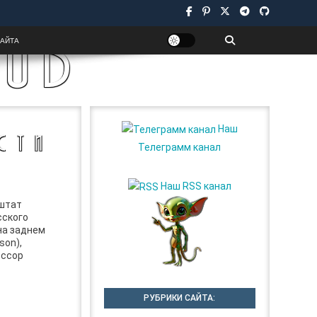
UB
САЙТА
Наш
СТИ
Телеграмм канал
Наш RSS канал
 штат
сского
на заднем
son),
ессор
РУБРИКИ САЙТА: