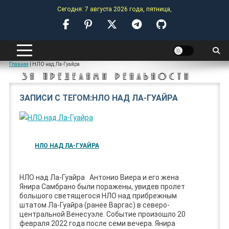
Skip
Сегодня: 7 августа 2026 года, пятница,
to
content
ANOMALY-HUB
Главная
|
НЛО над Ла-Гуайра
ЗА ПРЕДЕЛАМИ РЕАЛЬНОСТИ
ЗАПИСИ С ТЕГОМ:НЛО НАД ЛА-ГУАЙРА
НЛО НАД ЛА-ГУАЙРА
НЛО над Ла-Гуайра Антонио Виера и его жена
Янира Самбрано были поражены, увидев пролет
большого светящегося НЛО над прибрежным
штатом Ла-Гуайра (ранее Варгас) в северо-
центральной Венесуэле. Событие произошло 20
февраля 2022 года после семи вечера. Янира