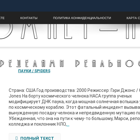
OMALY-H
КТЕ
КОНТАКТЫ
ПОЛИТИКА КОНФИДЕНЦИАЛЬНОСТИ
КАРТА 
ПРЕДЕЛАМИ РЕАЛЬНО
ПАУКИ / SPIDERS
Страна: США Год производства: 2000 Режиссер: Гэри Джонс / 
Jones На борту космического челнока НАСА группа ученых
модифицирует ДНК паука, когда мощная солнечная вспышка
по космическому кораблю. Этот фатальный инцидент вызыв
вынужденную посадку челнока и непредвиденную мутацию па
Убежденная, что она на пути к чему-то большому, Марси, репо
колледжа и поклонник НЛО,
…
ПОЛНЫЙ ТЕКСТ