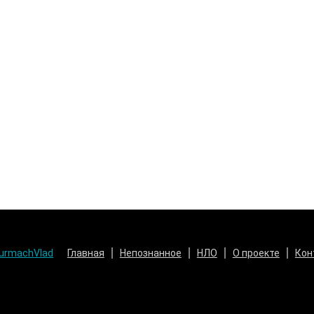
urmachVlad
Главная
Непознанное
НЛО
О проекте
Кон