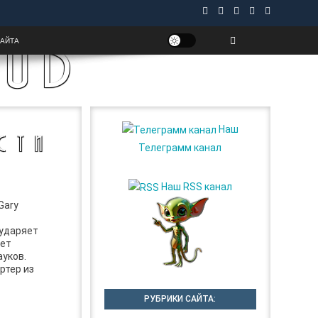
UB
САЙТА
Наш
СТИ
Телеграмм канал
Наш RSS канал
Gary
 ударяет
ает
уков.
ртер из
РУБРИКИ САЙТА: