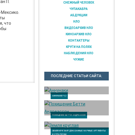
ан П.
СНЕЖНЫЙ ЧЕЛОВЕК
ЧУПАКАБРА
-Мексико.
АБДУКЦИИ
еты
НЛО
я, что
обы
ВИДЕОАРХИВ НЛО
КИНОАРХИВ НЛО
КОНТАКТЕРЫ
КРУГИ НА ПОЛЯХ
НАБЛЮДЕНИЯ НЛО
ЧУЖИЕ
ПОСЛЕДНИЕ СТАТЬИ САЙТА:
АННУНАКИ Ч.2
ПОХИЩЕНИЕ БЕТТИ АНДРЕАССОН
ЗЕМЛЯ КРУГЛАЯ? ДОКАЗАННЫЕ НАУЧНЫЕ АРГУМЕНТЫ
И СТРАТЕГИИ