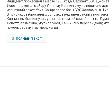
Инцидент произошел в марте 1956 года. Сержант ВВС Джонат
Ловетт помогал майору Уильяму Каннингему на полигоне для
испытаний ракет Уайт-Сэндс возле базы ВВС Холломан в Нью
В поисках разбросанных обломков недавнего испытания рак
Каннингем был испуган, услышав громкий крик Ловетта. Дума
Ловетт, возможно, укусила змея, Каннингем пересек дюну, чт
помочь своему партнеру, когда
…
ПОЛНЫЙ ТЕКСТ