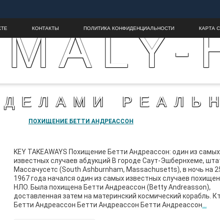
MALY-
КТЕ
КОНТАКТЫ
ПОЛИТИКА КОНФИДЕНЦИАЛЬНОСТИ
КАРТА 
ЕДЕЛАМИ РЕАЛЬ
ПОХИЩЕНИЕ БЕТТИ АНДРЕАССОН
KEY TAKEAWAYS Похищение Бетти Андреассон: один из самых
известных случаев абдукций В городе Саут-Эшбернхеме, шта
Массачусетс (South Ashburnham, Massachusetts), в ночь на 2
1967 года начался один из самых известных случаев похище
НЛО. Была похищена Бетти Андреассон (Betty Andreasson),
доставленная затем на материнский космический корабль. К
Бетти Андреассон Бетти Андреассон Бетти Андреассон
…