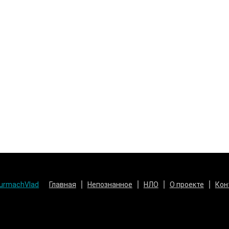
urmachVlad
Главная
Непознанное
НЛО
О проекте
Кон