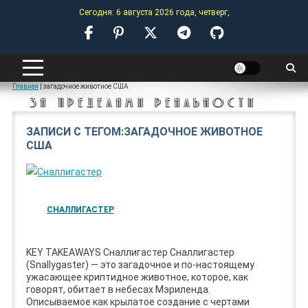
Skip
Сегодня: 6 августа 2026 года, четверг,
to
content
ANOMALY-HUB
Главная
|
загадочное животное США
ЗА ПРЕДЕЛАМИ РЕАЛЬНОСТИ
ЗАПИСИ С ТЕГОМ:ЗАГАДОЧНОЕ ЖИВОТНОЕ
США
СНАЛЛИГАСТЕР
KEY TAKEAWAYS Сналлигастер Сналлигастер
(Snallygaster) — это загадочное и по-настоящему
ужасающее криптидное животное, которое, как
говорят, обитает в небесах Мэриленда.
Описываемое как крылатое создание с чертами