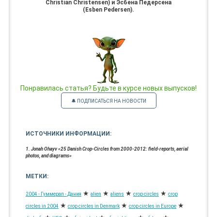
Christian Christensen) и Эсбена Педерсена
(Esben Pedersen).
Понравилась статья? Будьте в курсе новых выпусков!
🔔 ПОДПИСАТЬСЯ НА НОВОСТИ
ИСТОЧНИКИ ИНФОРМАЦИИ:
1. Jonah Ohayv «25 Danish Crop-Circles from 2000-2012: field-reports, aerial
photos, and diagrams»
МЕТКИ:
★
★
★
★
2004 - Гуммерап - Дания
alien
aliens
crop circles
crop
★
★
★
circles in 2004
crop circles in Denmark
crop circles in Europe