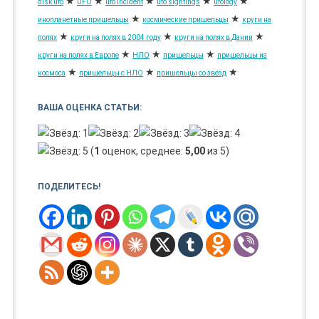
★
★
★
★
★
disk ufo
UFO
ufo incident
ufo sightings
ufology
★
★
инопланетные пришельцы
космические пришельцы
круги на
★
★
★
полях
круги на полях в 2004 году
круги на полях в Дании
★
★
★
круги на полях в Европе
НЛО
пришельцы
пришельцы из
★
★
★
космоса
пришельцы с НЛО
пришельцы со звезд
ВАША ОЦЕНКА СТАТЬИ:
(
1
оценок, среднее:
5,00
из 5)
ПОДЕЛИТЕСЬ!