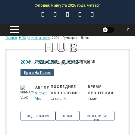
Skip
Сегодня: 6 августа 2026 года, четверг,
to
content
ANOMALY-
Главная
|
НЛО
|
Круги на полях
|
2004 — Гуммерап — Дания
HUB
ЗА ПРЕДЕЛАМИ РЕАЛЬНОСТИ
2004 — ГУММЕРАП — ДАНИЯ
Круги На Полях
ПОСЛЕДНЕЕ
ВРЕМЯ
АВТОР:
ОБНОВЛЕНИЕ:
ПРОЧТЕНИЯ:
Surmach
Vlad
23.02.2023
1 МИН
ПОДПИСАТЬСЯ
ПЕЧАТЬ
СОХРАНИТЬ В
PDF