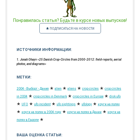
Понравилась статья? Будьте в курсе новых выпусков!
🔔 ПОДПИСАТЬСЯ НА НОВОСТИ
ИСТОЧНИКИ ИНФОРМАЦИИ:
1. Jonah Ohayv «25 Danish Crop-Circles from 2000-2012: field-reports, aerial
photos, and diagrams»
МЕТКИ:
★
★
★
★
2004 - Выборг - Дания
alien
aliens
crop circles
crop circles
★
★
★
in 2004
crop circles in Denmark
crop circles in Europe
disk ufo
★
★
★
★
★
UFO
ufo incident
ufo sightings
ufology
круги на полях
★
★
★
круги на полях в 2004 году
круги на полях в Дании
круги на
★
полях в Европе
ВАША ОЦЕНКА СТАТЬИ: