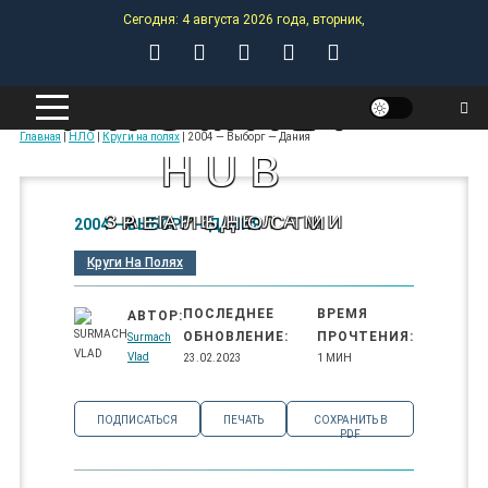
Skip
Сегодня: 4 августа 2026 года, вторник,
to
content
ANOMALY-
Главная
|
НЛО
|
Круги на полях
|
2004 — Выборг — Дания
HUB
ЗА ПРЕДЕЛАМИ РЕАЛЬНОСТИ
2004 — ВЫБОРГ — ДАНИЯ
Круги На Полях
ПОСЛЕДНЕЕ
ВРЕМЯ
АВТОР:
ОБНОВЛЕНИЕ:
ПРОЧТЕНИЯ:
Surmach
Vlad
23.02.2023
1 МИН
ПОДПИСАТЬСЯ
ПЕЧАТЬ
СОХРАНИТЬ В
PDF