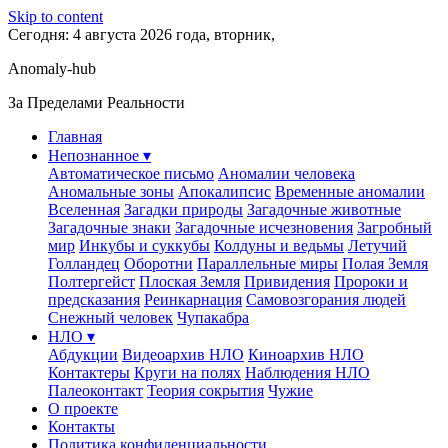
Skip to content
Сегодня: 4 августа 2026 года, вторник,
Anomaly-hub
За Пределами Реальности
Главная
Непознанное ▾
Автоматическое письмо
Аномалии человека
Аномальные зоны
Апокалипсис
Временные аномалии
Вселенная
Загадки природы
Загадочные животные
Загадочные знаки
Загадочные исчезновения
Загробный
мир
Инкубы и суккубы
Колдуны и ведьмы
Летучий
Голландец
Оборотни
Параллельные миры
Полая Земля
Полтергейст
Плоская Земля
Привидения
Пророки и
предсказания
Реинкарнация
Самовозгорания людей
Снежный человек
Чупакабра
НЛО ▾
Абдукции
Видеоархив НЛО
Киноархив НЛО
Контактеры
Круги на полях
Наблюдения НЛО
Палеоконтакт
Теория сокрытия
Чужие
О проекте
Контакты
Политика конфиденциальности