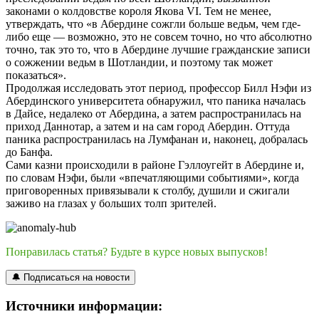
законами о колдовстве короля Якова VI. Тем не менее,
утверждать, что «в Абердине сожгли больше ведьм, чем где-
либо еще — возможно, это не совсем точно, но что абсолютно
точно, так это то, что в Абердине лучшие гражданские записи
о сожжении ведьм в Шотландии, и поэтому так может
показаться».
Продолжая исследовать этот период, профессор Билл Нэфи из
Абердинского университета обнаружил, что паника началась
в Дайсе, недалеко от Абердина, а затем распространилась на
приход Даннотар, а затем и на сам город Абердин. Оттуда
паника распространилась на Лумфанан и, наконец, добралась
до Банфа.
Сами казни происходили в районе Гэллоугейт в Абердине и,
по словам Нэфи, были «впечатляющими событиями», когда
приговоренных привязывали к столбу, душили и сжигали
заживо на глазах у больших толп зрителей.
Понравилась статья? Будьте в курсе новых выпусков!
🔔 Подписаться на новости
Источники информации: