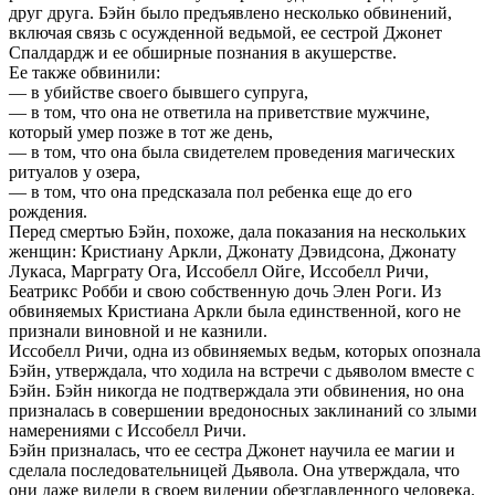
друг друга. Бэйн было предъявлено несколько обвинений,
включая связь с осужденной ведьмой, ее сестрой Джонет
Спалдардж и ее обширные познания в акушерстве.
Ее также обвинили:
— в убийстве своего бывшего супруга,
— в том, что она не ответила на приветствие мужчине,
который умер позже в тот же день,
— в том, что она была свидетелем проведения магических
ритуалов у озера,
— в том, что она предсказала пол ребенка еще до его
рождения.
Перед смертью Бэйн, похоже, дала показания на нескольких
женщин: Кристиану Аркли, Джонату Дэвидсона, Джонату
Лукаса, Марграту Ога, Иссобелл Ойге, Иссобелл Ричи,
Беатрикс Робби и свою собственную дочь Элен Роги. Из
обвиняемых Кристиана Аркли была единственной, кого не
признали виновной и не казнили.
Иссобелл Ричи, одна из обвиняемых ведьм, которых опознала
Бэйн, утверждала, что ходила на встречи с дьяволом вместе с
Бэйн. Бэйн никогда не подтверждала эти обвинения, но она
призналась в совершении вредоносных заклинаний со злыми
намерениями с Иссобелл Ричи.
Бэйн призналась, что ее сестра Джонет научила ее магии и
сделала последовательницей Дьявола. Она утверждала, что
они даже видели в своем видении обезглавленного человека.