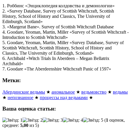
1. Роббинс «Энциклопедия колдовства и демонологии»
2. «Survey Database, Survey of Scottish Witchcraft, Scottish
History, School of History and Classics, The University of
Edinburgh, Scotland»
3. «Margerat Bane». Survey of Scottish Witchcraft Database
4. Goodare, Yeoman, Martin, Miller «Survey of Scottish Witchcraft -
Introduction to Scottish Witchcraft»
5. Goodare, Yeoman, Martin, Miller «Survey Database, Survey of
Scottish Witchcraft, Scottish History, School of History and
Classics, The University of Edinburgh, Scotland»
6. Archibald «Witch Trials In Aberdeen – Megan Bellatrix
Archibald»
7. Goodare «The Aberdeenshire Witchcraft Panic of 1597»
Метки:
Абердинские ведьмы
★
аномальное
★
ведьмовство
★
ведьмы
★
непознанное
★
процессы над ведьмами
★
Ваша оценка статьи:
(
1
оценок,
среднее:
5,00
из 5)