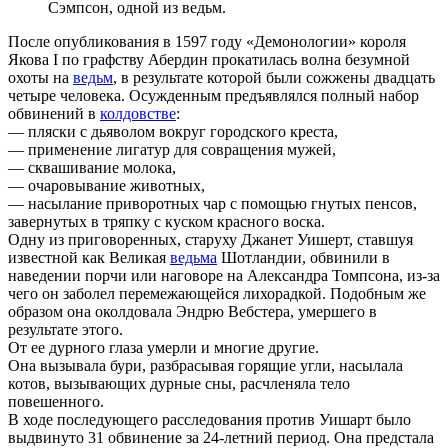
Сэмпсон, одной из ведьм.
После опубликования в 1597 году «Демонологии» короля
Якова I по графству Абердин прокатилась волна безумной
охоты на
ведьм
, в результате которой были сожжены двадцать
четыре человека. Осужденным предъявлялся полный набор
обвинений в
колдовстве
:
— пляски с дьяволом вокруг городского креста,
— применение лигатур для совращения мужей,
— сквашивание молока,
— очаровывание животных,
— насылание приворотных чар с помощью гнутых пенсов,
завернутых в тряпку с куском красного воска.
Одну из приговоренных, старуху Джанет Уишерт, ставшуя
известной как Великая
ведьма
Шотландии, обвинили в
наведении порчи или наговоре на Александра Томпсона, из-за
чего он заболел перемежающейся лихорадкой. Подобным же
образом она околдовала Эндрю Вебстера, умершего в
результате этого.
От ее дурного глаза умерли и многие другие.
Она вызывала бури, разбрасывая горящие угли, насылала
котов, вызывающих дурные сны, расчленяла тело
повешенного.
В ходе последующего расследования против Уишарт было
выдвинуто 31 обвинение за 24-летний период. Она предстала