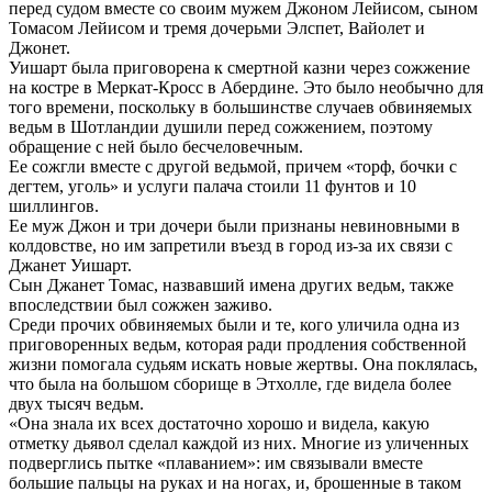
перед судом вместе со своим мужем Джоном Лейисом, сыном
Томасом Лейисом и тремя дочерьми Элспет, Вайолет и
Джонет.
Уишарт была приговорена к смертной казни через сожжение
на костре в Меркат-Кросс в Абердине. Это было необычно для
того времени, поскольку в большинстве случаев обвиняемых
ведьм в Шотландии душили перед сожжением, поэтому
обращение с ней было бесчеловечным.
Ее сожгли вместе с другой ведьмой, причем «торф, бочки с
дегтем, уголь» и услуги палача стоили 11 фунтов и 10
шиллингов.
Ее муж Джон и три дочери были признаны невиновными в
колдовстве, но им запретили въезд в город из-за их связи с
Джанет Уишарт.
Сын Джанет Томас, назвавший имена других ведьм, также
впоследствии был сожжен заживо.
Среди прочих обвиняемых были и те, кого уличила одна из
приговоренных ведьм, которая ради продления собственной
жизни помогала судьям искать новые жертвы. Она поклялась,
что была на большом сборище в Этхолле, где видела более
двух тысяч ведьм.
«Она знала их всех достаточно хорошо и видела, какую
отметку дьявол сделал каждой из них. Многие из уличенных
подверглись пытке «плаванием»: им связывали вместе
большие пальцы на руках и на ногах, и, брошенные в таком