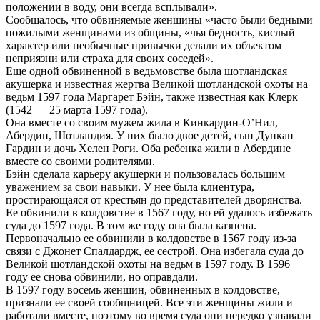
положении в воду, они всегда всплывали».
Сообщалось, что обвиняемые женщины «часто были бедными
пожилыми женщинами из общины, «чья бедность, кислый
характер или необычные привычки делали их объектом
неприязни или страха для своих соседей».
Еще одной обвиненной в ведьмовстве была шотландская
акушерка и известная жертва Великой шотландской охоты на
ведьм 1597 года Маргарет Бэйн, также известная как Клерк
(1542 — 25 марта 1597 года).
Она вместе со своим мужем жила в Кинкардин-О’Нил,
Абердин, Шотландия. У них было двое детей, сын Дункан
Гардин и дочь Хелен Роги. Оба ребенка жили в Абердине
вместе со своими родителями.
Бэйн сделала карьеру акушерки и пользовалась большим
уважением за свои навыки. У нее была клиентура,
простирающаяся от крестьян до представителей дворянства.
Ее обвинили в колдовстве в 1567 году, но ей удалось избежать
суда до 1597 года. В том же году она была казнена.
Первоначально ее обвинили в колдовстве в 1567 году из-за
связи с Джонет Спалдардж, ее сестрой. Она избегала суда до
Великой шотландской охоты на ведьм в 1597 году. В 1596
году ее снова обвинили, но оправдали.
В 1597 году восемь женщин, обвиненных в колдовстве,
признали ее своей сообщницей. Все эти женщины жили и
работали вместе, поэтому во время суда они нередко узнавали