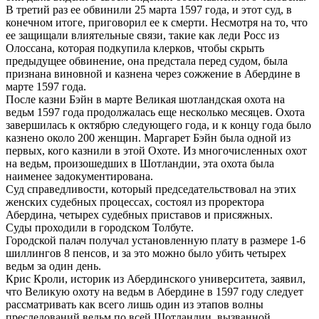
В третий раз ее обвинили 25 марта 1597 года, и этот суд, в
конечном итоге, приговорил ее к смерти. Несмотря на то, что
ее защищали влиятельные связи, такие как леди Росс из
Олоссана, которая подкупила клерков, чтобы скрыть
предыдущее обвинение, она предстала перед судом, была
признана виновной и казнена через сожжение в Абердине в
марте 1597 года.
После казни Бэйн в марте Великая шотландская охота на
ведьм 1597 года продолжалась еще несколько месяцев. Охота
завершилась к октябрю следующего года, и к концу года было
казнено около 200 женщин. Маргарет Бэйн была одной из
первых, кого казнили в этой Охоте. Из многочисленных охот
на ведьм, произошедших в Шотландии, эта охота была
наименее задокументирована.
Суд справедливости, который председательствовал на этих
женских судебных процессах, состоял из проректора
Абердина, четырех судебных приставов и присяжных.
Суды проходили в городском Толбуте.
Городской палач получал установленную плату в размере 1-6
шиллингов 8 пенсов, и за это можно было убить четырех
ведьм за один день.
Крис Кроли, историк из Абердинского университета, заявил,
что Великую охоту на ведьм в Абердине в 1597 году следует
рассматривать как всего лишь один из этапов волны
преследований ведьм по всей Шотландии, вызванной