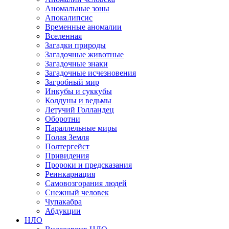
Аномальные зоны
Апокалипсис
Временные аномалии
Вселенная
Загадки природы
Загадочные животные
Загадочные знаки
Загадочные исчезновения
Загробный мир
Инкубы и суккубы
Колдуны и ведьмы
Летучий Голландец
Оборотни
Параллельные миры
Полая Земля
Полтергейст
Привидения
Пророки и предсказания
Реинкарнация
Самовозгорания людей
Снежный человек
Чупакабра
Абдукции
НЛО