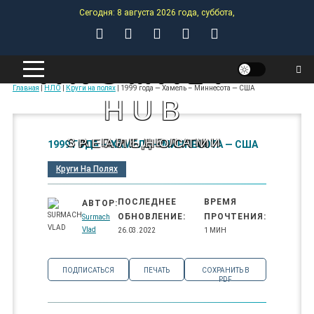
Skip
Сегодня: 8 августа 2026 года, суббота,
to
content
ANOMALY-
Главная
|
НЛО
|
Круги на полях
|
1999 года — Хамель – Миннесота — США
HUB
ЗА ПРЕДЕЛАМИ РЕАЛЬНОСТИ
1999 ГОДА — ХАМЕЛЬ – МИННЕСОТА — США
Круги На Полях
ПОСЛЕДНЕЕ
ВРЕМЯ
АВТОР:
ОБНОВЛЕНИЕ:
ПРОЧТЕНИЯ:
Surmach
Vlad
26.03.2022
1 МИН
ПОДПИСАТЬСЯ
ПЕЧАТЬ
СОХРАНИТЬ В
PDF