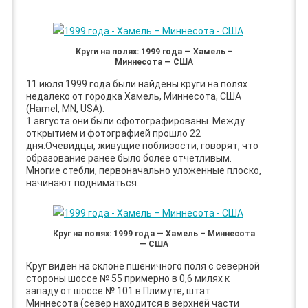
Круги на полях: 1999 года — Хамель –
Миннесота — США
11 июля 1999 года были найдены круги на полях
недалеко от городка Хамель, Миннесота, США
(Hamel, MN, USA).
1 августа они были сфотографированы. Между
открытием и фотографией прошло 22
дня.Очевидцы, живущие поблизости, говорят, что
образование ранее было более отчетливым.
Многие стебли, первоначально уложенные плоско,
начинают подниматься.
Круг на полях: 1999 года — Хамель – Миннесота
— США
Круг виден на склоне пшеничного поля с северной
стороны шоссе № 55 примерно в 0,6 милях к
западу от шоссе № 101 в Плимуте, штат
Миннесота (север находится в верхней части