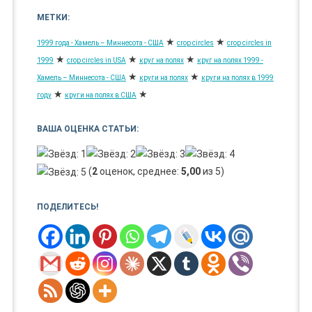
МЕТКИ:
★
★
1999 года - Хамель – Миннесота - США
crop circles
crop circles in
★
★
★
1999
crop circles in USA
круг на полях
круг на полях 1999 -
★
★
Хамель – Миннесота - США
круги на полях
круги на полях в 1999
★
★
году
круги на полях в США
ВАША ОЦЕНКА СТАТЬИ:
(
2
оценок, среднее:
5,00
из 5)
ПОДЕЛИТЕСЬ!