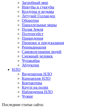
Загробный мир
Инкубы и суккубы
Колдуны и ведьмы
Летучий Голландец
Оборотни
Параллельные миры
Полая Земля
Полтергейст
Привидения
Пророки и предсказания
Реинкарнация
Самовозгорания людей
Снежный человек
Чупакабра
Абдукции
НЛО
Видеоархив НЛО
Киноархив НЛО
Контактеры
Круги на полях
Наблюдения НЛО
Чужие
Последние статьи сайта: