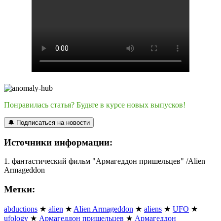
Понравилась статья? Будьте в курсе новых выпусков!
🔔 Подписаться на новости
Источники информации:
1. фантастический фильм "Армагеддон пришельцев" /Alien
Armageddon
Метки:
abductions
★
alien
★
Alien Armageddon
★
aliens
★
UFO
★
ufology
★
Армагеддон пришельцев
★
Армагеддон