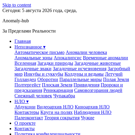
Skip to content
Сегодня: 5 августа 2026 года, среда,
Anomaly-hub
За Пределами Реальности
Главная
Непознанное ▾
Автоматическое письмо
Аномалии человека
Аномальные зоны
Апокалипсис
Временные аномалии
Вселенная
Загадки природы
Загадочные животные
Загадочные знаки
Загадочные исчезновения
Загробный
мир
Инкубы и суккубы
Колдуны и ведьмы
Летучий
Голландец
Оборотни
Параллельные миры
Полая Земля
Полтергейст
Плоская Земля
Привидения
Пророки и
предсказания
Реинкарнация
Самовозгорания людей
Снежный человек
Чупакабра
НЛО ▾
Абдукции
Видеоархив НЛО
Киноархив НЛО
Контактеры
Круги на полях
Наблюдения НЛО
Палеоконтакт
Теория сокрытия
Чужие
О проекте
Контакты
Политика конфиденциальности