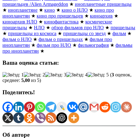
пришельцев /Alien Armageddon
★
инопланетные пришельцы
★
инопланетяне
★
кино
★
кино о НЛО
★
кино про
инопланетян
★
кино про пришельцев
★
киноархив
★
киноархив НЛО
★
кинофантастика
★
космические
пришельцы
★
НЛО
★
обзор фильмов про НЛО
★
пришельцы
★
пришельцы из космоса
★
пришельцы со звезд
★
фильм
★
фильм о НЛО
★
фильм о пришельцах
★
фильм про
инопланетян
★
фильм про НЛО
★
фильмография
★
фильмы
про инопланетян
★
Ваша оценка статьи:
(
3
оценок,
среднее:
5,00
из 5)
Поделитесь!
Об авторе