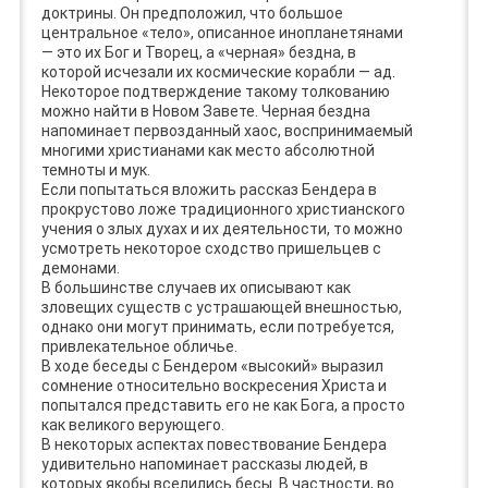
доктрины. Он предположил, что большое
центральное «тело», описанное инопланетянами
— это их Бог и Творец, а «черная» бездна, в
которой исчезали их космические корабли — ад.
Некоторое подтверждение такому толкованию
можно найти в Новом Завете. Черная бездна
напоминает первозданный хаос, воспринимаемый
многими христианами как место абсолютной
темноты и мук.
Если попытаться вложить рассказ Бендера в
прокрустово ложе традиционного христианского
учения о злых духах и их деятельности, то можно
усмотреть некоторое сходство пришельцев с
демонами.
В большинстве случаев их описывают как
зловещих существ с устрашающей внешностью,
однако они могут принимать, если потребуется,
привлекательное обличье.
В ходе беседы с Бендером «высокий» выразил
сомнение относительно воскресения Христа и
попытался представить его не как Бога, а просто
как великого верующего.
В некоторых аспектах повествование Бендера
удивительно напоминает рассказы людей, в
которых якобы вселились бесы. В частности, во