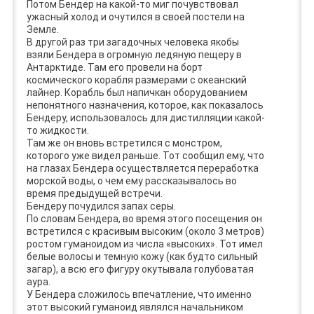
Потом Бендер на какой-то миг почувствовал
ужасный холод и очутился в своей постели на
Земле.
В другой раз три загадочных человека якобы
взяли Бендера в огромную ледяную пещеру в
Антарктиде. Там его провели на борт
космического корабля размерами с океанский
лайнер. Корабль был напичкан оборудованием
непонятного назначения, которое, как показалось
Бендеру, использовалось для дистилляции какой-
то жидкости.
Там же он вновь встретился с монстром,
которого уже видел раньше. Тот сообщил ему, что
на глазах Бендера осуществляется переработка
морской воды, о чем ему рассказывалось во
время предыдущей встречи.
Бендеру почудился запах серы.
По словам Бендера, во время этого посещения он
встретился с красивым высоким (около 3 метров)
ростом гуманоидом из числа «высоких». Тот имел
белые волосы и темную кожу (как будто сильный
загар), а всю его фигуру окутывала голубоватая
аура.
У Бендера сложилось впечатление, что именно
этот высокий гуманоид являлся начальником