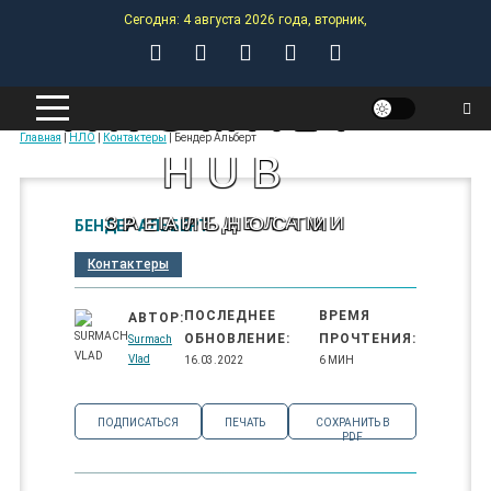
Skip
Сегодня: 4 августа 2026 года, вторник,
to
content
ANOMALY-
Главная
|
НЛО
|
Контактеры
|
Бендер Альберт
HUB
ЗА ПРЕДЕЛАМИ РЕАЛЬНОСТИ
БЕНДЕР АЛЬБЕРТ
Контактеры
ПОСЛЕДНЕЕ
ВРЕМЯ
АВТОР:
ОБНОВЛЕНИЕ:
ПРОЧТЕНИЯ:
Surmach
Vlad
16.03.2022
6 МИН
ПОДПИСАТЬСЯ
ПЕЧАТЬ
СОХРАНИТЬ В
PDF