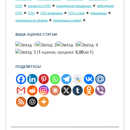
★
★
★
НЛО
контакты с НЛО
космические пришельцы
наблюдения
★
★
★
★
★
НЛО
НЛО
НЛО в Америке
НЛО в США
пришельцы
★
★
пришельцы из космоса
пришельцы со звезд
ВАША ОЦЕНКА СТАТЬИ:
(
1
оценок, среднее:
5,00
из 5)
ПОДЕЛИТЕСЬ!