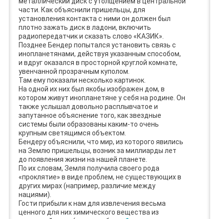
металлический диск с утолщением в центральной
части. Как объяснили пришельцы, для
установления контакта с ними он должен был
плотно зажать диск в ладони, включить
радиопередатчик и сказать слово «КАЗИК».
Позднее Бендер попытался установить связь с
инопланетянами, действуя указанным способом,
и вдруг оказался в просторной круглой комнате,
увенчанной прозрачным куполом.
Там ему показали несколько картинок.
На одной их них был якобы изображен дом, в
котором живут инопланетяне у себя на родине. Он
также услышал довольно расплывчатое и
запутанное объяснение того, как звездные
системы были образованы каким-то очень
крупным светящимся объектом.
Бендеру объяснили, что мир, из которого явились
на Землю пришельцы, возник за миллиарды лет
до появления жизни на нашей планете.
По их словам, Земля получила своего рода
«проклятие» в виде проблем, не существующих в
других мирах (например, различие между
нациями).
Гости прибыли к нам для извлечения весьма
ценного для них химического вещества из