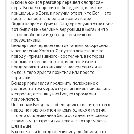
В конце концов разговор перешел к вопросам
веры. Бендер спросил собеседника, верят ли
пришельцы в Бога, и получил ответ, что Бог — это
просто напросто плод фантазии людей.
Задав вопрос о Христе, Бендер получил ответ, что
тот был лишь «великим верующим в Бога» и что
его способности и добродетели сильно
преувеличены.
Бендер поинтересовался деталями воскресения
и вознесения Христа. Отпустив замечание по
поводу «примитивного» состояния, в котором
пребывает человечество, инопланетянин
предположил, что никакого воскресения и не
было, а тело Христа похитили или просто
спрятали.
Бендер попытался прояснить положение с
религией в том мире, откуда явились пришельцы,
и спросил, есть ли у них Бог, которому они
поклоняются.
По словам Бендера, собеседник ответил, что его
народ не поклоняется никому, однако отметил,
что его соплеменники были созданы тем самым
огромным центральным телом, о котором речь
шла выше.
В конце этой беседы землянину сообщили, что