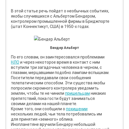
В этой статье речь пойдет о необычных событиях,
якобы случившихся с Альбертом Бендером,
контролером промышленной фирмы в Бриджпорте
(штат Коннектикут, США) в 1950-х годах.
Бендер Альберт
По его словам, он заинтересовался проблемами
НЛО
и через некоторое время в контакт с ним
вступили три загадочных человека в черном, с
глазами, мерцавшими подобно лампам-вспышкам.
Посетители передавали свои сообщения
телепатическим способом. Эти существа якобы
попросили скромного контролера уведомить
землян, чтобы те не чинили
пришельцам
никаких
препятствий, пока гости будут заниматься
своими делами на нашей планете.
Кроме того, они сообщили о
похищении
нескольких людей, чьи тела потребовались им
для принятия «земного» облика.
Инопланетяне вручили Бендеру небольшой