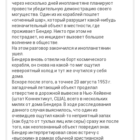
через несколько дней инопланетяне планируют
провести убедительную демонстрацию своего
могущества. Один из их кораблей пошлет
«огненный шар», который разрушит какой-нибудь
незначительный объект в местности, где
проживает Бендер. Никто при этом не
пострадает, но инцидент вызовет большое
волнение в обществе.
На этом разговор закончился и инопланетянин
ушел.
Бендера вновь отвели на борт космического
корабля, он снова на какой-то миг ощутил
невероятный холод и тут же очутился у себя
дома.
Вскоре после этого, а точнее 20 августа 1953 г.
загадочный летающий объект проделал
отверстие в дорожной вывеске в Нью-Хейвене
(штат Коннектикут, США), всего в нескольких
милях от дома Бендера. В ходе расследования
данного случая выяснилось, что один из
очевидцев ощутил какой-то неприятный запах
(как будто от тухлых яиц или серы) сразу же после
того, как неопознанный объект повредил знак.
Бендер интерпретировал свою встречу с
«высоким» в рамках обычной христианской