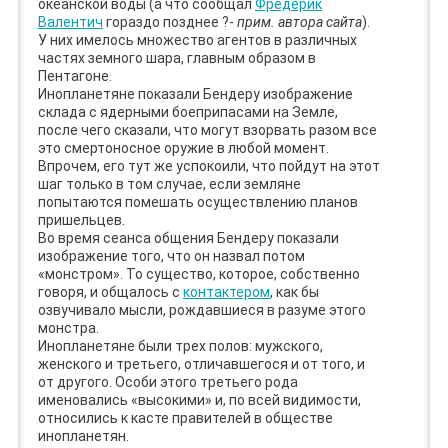
океанской воды (а что сообщал
Фредерик
Валентич
гораздо позднее ?-
прим. автора сайта
).
У них имелось множество агентов в различных
частях земного шара, главным образом в
Пентагоне.
Инопланетяне показали Бендеру изображение
склада с ядерными боеприпасами на Земле,
после чего сказали, что могут взорвать разом все
это смертоносное оружие в любой момент.
Впрочем, его тут же успокоили, что пойдут на этот
шаг только в том случае, если земляне
попытаются помешать осуществлению планов
пришельцев.
Во время сеанса общения Бендеру показали
изображение того, что он назвал потом
«монстром». То существо, которое, собственно
говоря, и общалось с
контактером
, как бы
озвучивало мысли, рождавшиеся в разуме этого
монстра.
Инопланетяне были трех полов: мужского,
женского и третьего, отличавшегося и от того, и
от другого. Особи этого третьего рода
именовались «высокими» и, по всей видимости,
относились к касте правителей в обществе
инопланетян.