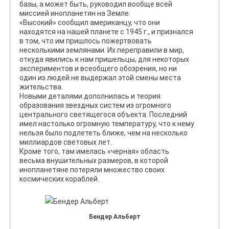
базы, а может быть, руководил вообще всей
миссией инопланетян на Земле.
«Высокий» сообщил американцу, что они
находятся на нашей планете с 1945 г., и признался
в том, что им пришлось пожертвовать
несколькими землянами. Их переправили в мир,
откуда явились к нам пришельцы, для некоторых
экспериментов и всеобщего обозрения, но ни
один из людей не выдержал этой смены места
жительства.
Новыми деталями дополнилась и теория
образования звездных систем из огромного
центрального светящегося объекта. Последний
имел настолько огромную температуру, что к нему
нельзя было подлететь ближе, чем на несколько
миллиардов световых лет.
Кроме того, там имелась «черная» область
весьма внушительных размеров, в которой
инопланетяне потеряли множество своих
космических кораблей.
Бендер Альберт