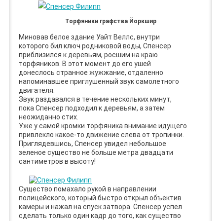
Торфяники графства Йоркшир
Миновав белое здание Уайт Веллс, внутри
которого бил ключ родниковой воды, Спенсер
приблизился к деревьям, росшим на краю
торфяников. В этот момент до его ушей
донеслось странное жужжание, отдаленно
напоминавшее приглушенный звук самолетного
двигателя.
Звук раздавался в течение нескольких минут,
пока Спенсер подходил к деревьям, а затем
неожиданно стих.
Уже у самой кромки торфяника внимание идущего
привлекло какое-то движение слева от тропинки.
Приглядевшись, Спенсер увидел небольшое
зеленое существо не больше метра двадцати
сантиметров в высоту!
Существо помахало рукой в направлении
полицейского, который быстро открыл объектив
камеры и нажал на спуск затвора. Спенсер успел
сделать только один кадр до того, как существо