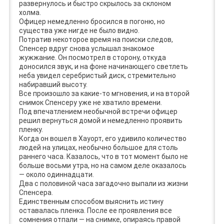
развернулось и быстро скрылось за склоном
холма.
Офицер немедленно бросился в погоню, но
существа уже нигде не было видно.
Потратив некоторое время на поиски следов,
Спенсер вдруг снова услышал знакомое
жужжание. Он посмотрел в сторону, откуда
доносился звук, и на фоне начинающего светлеть
неба увидел серебристый диск, стремительно
набиравший высоту.
Все произошло за какие-то мгновения, и на второй
снимок Спенсеру уже не хватило времени.
Под впечатлением необычной встречи офицер
решил вернуться домой и немедленно проявить
пленку.
Когда он вошел в Хауорт, его удивило количество
людей на улицах, необычно большое для столь
раннего часа. Казалось, что в тот момент было не
больше восьми утра, но на самом деле оказалось
— около одиннадцати.
Два с половиной часа загадочно выпали из жизни
Спенсера.
Единственным способом выяснить истину
оставалась пленка. После ее проявления все
сомнения отпали — на снимке, опираясь правой