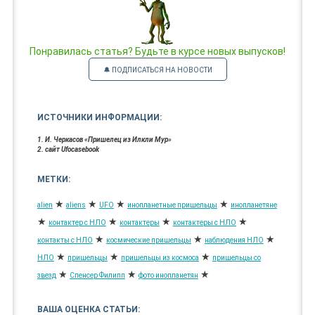
Понравилась статья? Будьте в курсе новых выпусков!
🔔 ПОДПИСАТЬСЯ НА НОВОСТИ
ИСТОЧНИКИ ИНФОРМАЦИИ:
1. И. Черкасов «Пришелец из Илкли Мур»
2. сайт Ufocasebook
МЕТКИ:
★
★
★
★
alien
aliens
UFO
инопланетные пришельцы
инопланетяне
★
★
★
★
контактер с НЛО
контактеры
контактеры с НЛО
★
★
★
контакты с НЛО
космические пришельцы
наблюдения НЛО
★
★
★
НЛО
пришельцы
пришельцы из космоса
пришельцы со
★
★
★
звезд
Спенсер Филипп
фото инопланетян
ВАША ОЦЕНКА СТАТЬИ: