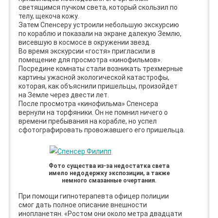
светящимся пучком света, который скользил по
телу, щекоча кожу.
Затем Спенсеру устроили небольшую экскурсию
по кораблю и показали на экране далекую Землю,
висевшую в космосе в окружении звезд.
Во время экскурсии «гостя» пригласили в
помещение для просмотра «кинофильмов».
Посредине комнаты стали возникать трехмерные
картины ужасной экологической катастрофы,
которая, как объяснили пришельцы, произойдет
на Земле через двести лет.
После просмотра «кинофильма» Спенсера
вернули на торфяники. Он не помнил ничего о
времени пребывания на корабле, но успел
сфотографировать провожавшего его пришельца.
Фото существа из-за недостатка света
имело недодержку экспозиции, а также
немного смазанные очертания.
При помощи гипнотерапевта офицер полиции
смог дать полное описание внешности
инопланетян. «Ростом они около метра двадцати