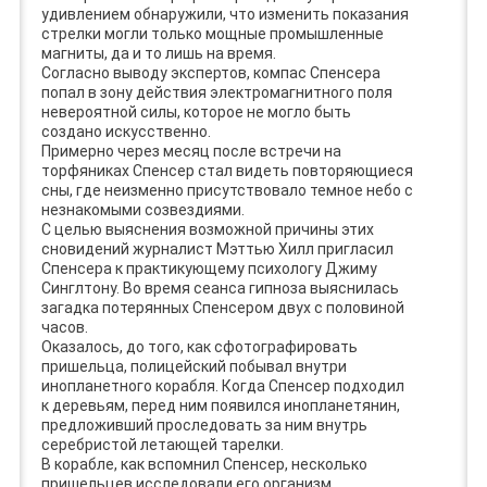
удивлением обнаружили, что изменить показания
стрелки могли только мощные промышленные
магниты, да и то лишь на время.
Согласно выводу экспертов, компас Спенсера
попал в зону действия электромагнитного поля
невероятной силы, которое не могло быть
создано искусственно.
Примерно через месяц после встречи на
торфяниках Спенсер стал видеть повторяющиеся
сны, где неизменно присутствовало темное небо с
незнакомыми созвездиями.
С целью выяснения возможной причины этих
сновидений журналист Мэттью Хилл пригласил
Спенсера к практикующему психологу Джиму
Синглтону. Во время сеанса гипноза выяснилась
загадка потерянных Спенсером двух с половиной
часов.
Оказалось, до того, как сфотографировать
пришельца, полицейский побывал внутри
инопланетного корабля. Когда Спенсер подходил
к деревьям, перед ним появился инопланетянин,
предложивший проследовать за ним внутрь
серебристой летающей тарелки.
В корабле, как вспомнил Спенсер, несколько
пришельцев исследовали его организм