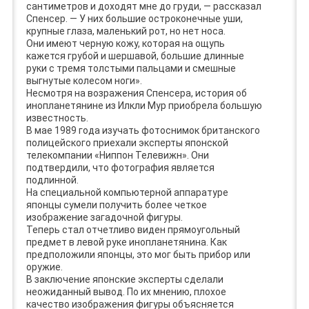
сантиметров и доходят мне до груди, — рассказал
Спенсер. — У них большие остроконечные уши,
крупные глаза, маленький рот, но нет носа.
Они имеют черную кожу, которая на ощупь
кажется грубой и шершавой, большие длинные
руки с тремя толстыми пальцами и смешные
выгнутые колесом ноги».
Несмотря на возражения Спенсера, история об
инопланетянине из Илкли Мур приобрела большую
известность.
В мае 1989 года изучать фотоснимок британского
полицейского приехали эксперты японской
телекомпании «Ниппон Телевижн». Они
подтвердили, что фотография является
подлинной.
На специальной компьютерной аппаратуре
японцы сумели получить более четкое
изображение загадочной фигуры.
Теперь стал отчетливо виден прямоугольный
предмет в левой руке инопланетянина. Как
предположили японцы, это мог быть прибор или
оружие.
В заключение японские эксперты сделали
неожиданный вывод. По их мнению, плохое
качество изображения фигуры объясняется