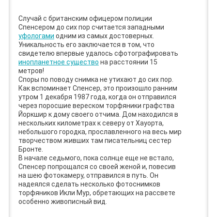
Случай с британским офицером полиции
Спенсером до сих пор считается западными
уфологами
одним из самых достоверных.
Уникальность его заключается в том, что
свидетелю впервые удалось сфотографировать
инопланетное существо
на расстоянии 15
метров!
Споры по поводу снимка не утихают до сих пор.
Как вспоминает Спенсер, это произошло ранним
утром 1 декабря 1987 года, когда он отправился
через поросшие вереском торфяники графства
Йоркшир к дому своего отчима. Дом находился в
нескольких километрах к северу от Хауорта,
небольшого городка, прославленного на весь мир
творчеством живших там писательниц сестер
Бронте.
В начале седьмого, пока солнце еще не встало,
Спенсер попрощался со своей женой и, повесив
на шею фотокамеру, отправился в путь. Он
надеялся сделать несколько фотоснимков
торфяников Икли Мур, обретающих на рассвете
особенно живописный вид.