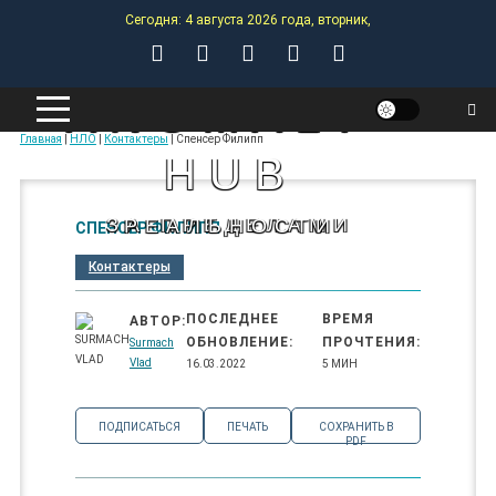
Skip
Сегодня: 4 августа 2026 года, вторник,
to
content
ANOMALY-
Главная
|
НЛО
|
Контактеры
|
Спенсер Филипп
HUB
ЗА ПРЕДЕЛАМИ РЕАЛЬНОСТИ
СПЕНСЕР ФИЛИПП
Контактеры
ПОСЛЕДНЕЕ
ВРЕМЯ
АВТОР:
ОБНОВЛЕНИЕ:
ПРОЧТЕНИЯ:
Surmach
Vlad
16.03.2022
5 МИН
ПОДПИСАТЬСЯ
ПЕЧАТЬ
СОХРАНИТЬ В
PDF