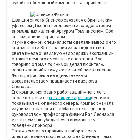
рукой на обомшелый камень, стоял пришелец!
Два дня спустя Спенсер связался с британским
уфологом Дженни Рэндлзом и исследователем
аномальных явлений Артуром Томлинсоном. Оба
не замедлили с приездом.
Изучив снимок, специалисты сделали вывод о его
подлинности. Фотография из-за недостатка
света имела очевидную недодержку экспозиции,
а также немного смазанные очертания. Все
говорило о том, что снимок делал любитель,
испытывавший к тому же сильнейшее волнение.
Фотография была не единственным
доказательством правдивости рассказа
Спенсера.
Его компас, исправно работавший много лет,
после встречи с «
летающей тарелкой
» упрямо
показывал на юг вместо севера. Компас сначала
изучили в университете Манчестера, где под
руководством профессора физики Рэя Леонарда
ученые смогли убедиться в аномальном
поведении прибора.
Затем компас отправили в лабораторию
электротехники профессора Эда Спунера. Там с