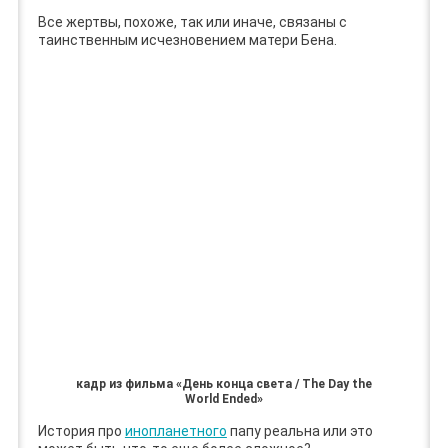
Все жертвы, похоже, так или иначе, связаны с
таинственным исчезновением матери Бена.
кадр из фильма «День конца света / The Day the
World Ended»
История про
инопланетного
папу реальна или это