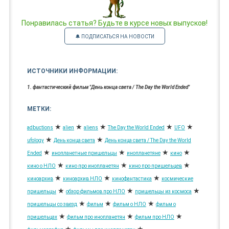
Понравилась статья? Будьте в курсе новых выпусков!
🔔 ПОДПИСАТЬСЯ НА НОВОСТИ
ИСТОЧНИКИ ИНФОРМАЦИИ:
1. фантастический фильм "День конца света / The Day the World Ended"
МЕТКИ:
★
★
★
★
★
adbuctions
alien
aliens
The Day the World Ended
UFO
★
★
ufology
День конца света
День конца света / The Day the World
★
★
★
★
Ended
инопланетные пришельцы
инопланетяне
кино
★
★
★
кино о НЛО
кино про инопланетян
кино про пришельцев
★
★
★
киноархив
киноархив НЛО
кинофантастика
космические
★
★
★
пришельцы
обзор фильмов про НЛО
пришельцы из космоса
★
★
★
пришельцы со звезд
фильм
фильм о НЛО
фильм о
★
★
★
пришельцах
фильм про инопланетян
фильм про НЛО