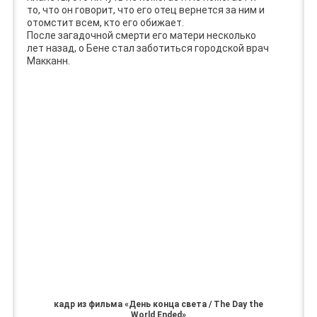
то, что он говорит, что его отец вернется за ним и
отомстит всем, кто его обижает.
После загадочной смерти его матери несколько
лет назад, о Бене стал заботиться городской врач
Макканн.
кадр из фильма «День конца света / The Day the
World Ended»