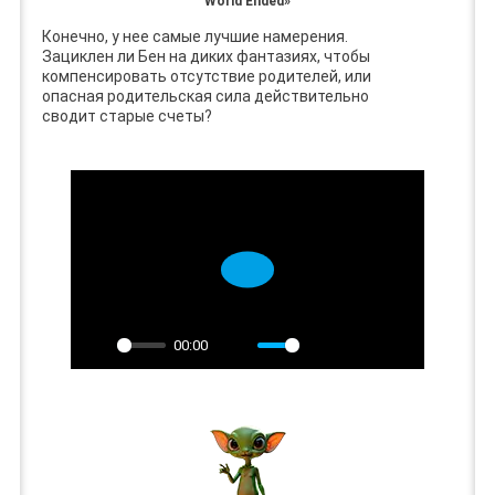
World Ended»
Конечно, у нее самые лучшие намерения.
Зациклен ли Бен на диких фантазиях, чтобы
компенсировать отсутствие родителей, или
опасная родительская сила действительно
сводит старые счеты?
Play
00:00
Play
Mute
Settings
PIP
Enter
fullscreen