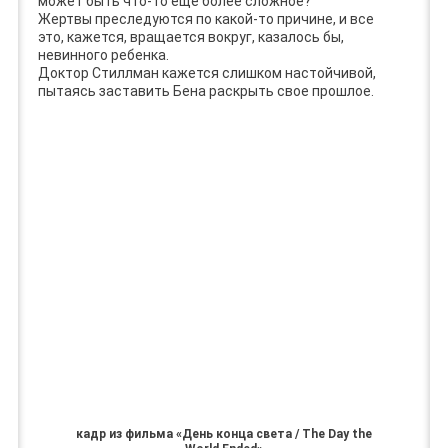
может быть что-то еще более сложное?
Жертвы преследуются по какой-то причине, и все
это, кажется, вращается вокруг, казалось бы,
невинного ребенка.
Доктор Стиллман кажется слишком настойчивой,
пытаясь заставить Бена раскрыть свое прошлое.
кадр из фильма «День конца света / The Day the