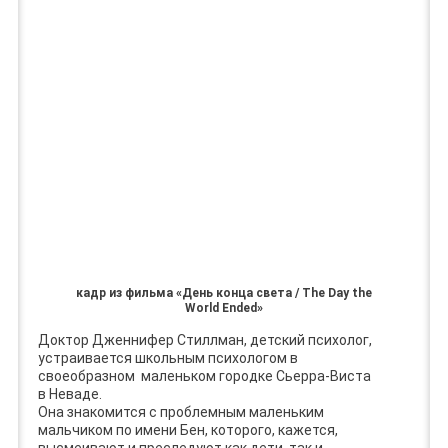
кадр из фильма «День конца света / The Day the
World Ended»
Доктор Дженнифер Стиллман, детский психолог,
устраивается школьным психологом в
своеобразном маленьком городке Сьерра-Виста
в Неваде.
Она знакомится с проблемным маленьким
мальчиком по имени Бен, которого, кажется,
высмеивают и преследуют как дети, так и