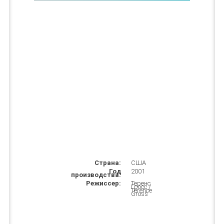
Страна:
США
Год
2001
производства:
Режиссер:
Теренс
Гросс /
Terence
Gross