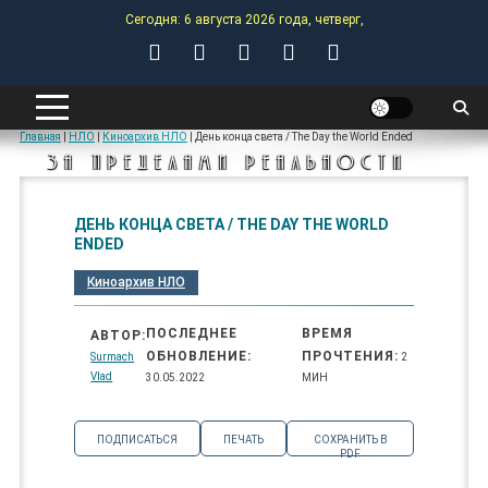
Skip
Сегодня: 6 августа 2026 года, четверг,
to
content
ANOMALY-HUB
Главная
|
НЛО
|
Киноархив НЛО
|
День конца света / The Day the World Ended
ЗА ПРЕДЕЛАМИ РЕАЛЬНОСТИ
ДЕНЬ КОНЦА СВЕТА / THE DAY THE WORLD
ENDED
Киноархив НЛО
ПОСЛЕДНЕЕ
ВРЕМЯ
АВТОР:
ОБНОВЛЕНИЕ:
ПРОЧТЕНИЯ:
Surmach
2
Vlad
30.05.2022
МИН
ПОДПИСАТЬСЯ
ПЕЧАТЬ
СОХРАНИТЬ В
PDF