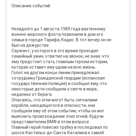
Описание событий:
Незадолго до 1 августа 1989 года вахтенному
военно-морского флота позвонили в дом его
семьи в городе Тарифа, Кадис. В тот вечер он не
был на дежурстве.
Сержант, у которого в это время проходил
семейный ужин, ответил на звонок, не зная, что
ему предстоит стать главным героем истории,
которая оставит ему шрам на всю жизнь.
Голос на другом конце линии принадлежал
сотруднику Гражданской гвардии (испанская
государственная полиция) и сообщил ему, что
некоторые дети сообщили о свете в море,
недалеко от берега.
Опасаясь, что огни могут быть сигналами
корабля, находящегося в опасности, они
сообщили ему об этом событии, чтобы он мог
выяснить происхождение этих огней, будучи
представителем ВМФ в этом вопросе.
Главный герой повесил трубку и последовал по
шоссе Кастильо-де-Санта-Каталина к самой