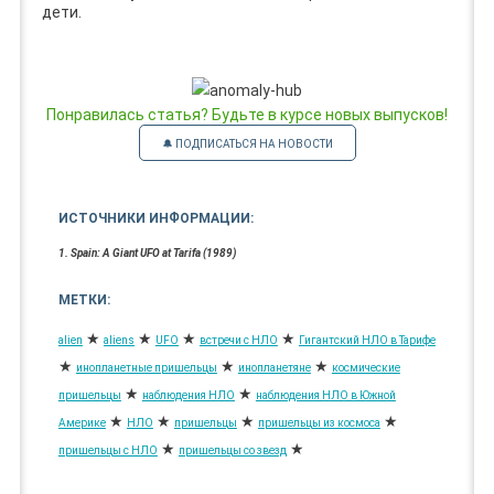
дети.
Понравилась статья? Будьте в курсе новых выпусков!
🔔 ПОДПИСАТЬСЯ НА НОВОСТИ
ИСТОЧНИКИ ИНФОРМАЦИИ:
1. Spain: A Giant UFO at Tarifa (1989)
МЕТКИ:
★
★
★
★
alien
aliens
UFO
встречи с НЛО
Гигантский НЛО в Тарифе
★
★
★
инопланетные пришельцы
инопланетяне
космические
★
★
пришельцы
наблюдения НЛО
наблюдения НЛО в Южной
★
★
★
★
Америке
НЛО
пришельцы
пришельцы из космоса
★
★
пришельцы с НЛО
пришельцы со звезд