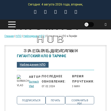
Skip
Сегодня: 4 августа 2026 года, вторник,
to
content
ANOMALY-
HUB
Главная
|
НЛО
|
Наблюдения НЛО
|
Гигантский НЛО в Тарифе
ЗА ПРЕДЕЛАМИ РЕАЛЬНОСТИ
ГИГАНТСКИЙ НЛО В ТАРИФЕ
Наблюдения НЛО
ПОСЛЕДНЕЕ
ВРЕМЯ
АВТОР:
ОБНОВЛЕНИЕ:
ПРОЧТЕНИЯ:
Surmach
Vlad
07.02.2024
3 МИН
ПОДПИСАТЬСЯ
ПЕЧАТЬ
СОХРАНИТЬ В
PDF