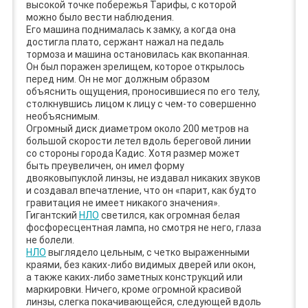
высокой точке побережья Тарифы, с которой
можно было вести наблюдения.
Его машина поднималась к замку, а когда она
достигла плато, сержант нажал на педаль
тормоза и машина остановилась как вкопанная.
Он был поражен зрелищем, которое открылось
перед ним. Он не мог должным образом
объяснить ощущения, проносившиеся по его телу,
столкнувшись лицом к лицу с чем-то совершенно
необъяснимым.
Огромный диск диаметром около 200 метров на
большой скорости летел вдоль береговой линии
со стороны города Кадис. Хотя размер может
быть преувеличен, он имел форму
двояковыпуклой линзы, не издавал никаких звуков
и создавал впечатление, что он «парит, как будто
гравитация не имеет никакого значения».
Гигантский
НЛО
светился, как огромная белая
фосфоресцентная лампа, но смотря не него, глаза
не болели.
НЛО
выглядело цельным, с четко выраженными
краями, без каких-либо видимых дверей или окон,
а также каких-либо заметных конструкций или
маркировки. Ничего, кроме огромной красивой
линзы, слегка покачивающейся, следующей вдоль