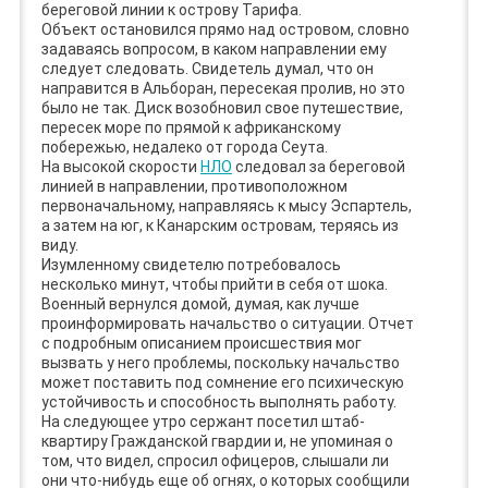
береговой линии к острову Тарифа.
Объект остановился прямо над островом, словно
задаваясь вопросом, в каком направлении ему
следует следовать. Свидетель думал, что он
направится в Альборан, пересекая пролив, но это
было не так. Диск возобновил свое путешествие,
пересек море по прямой к африканскому
побережью, недалеко от города Сеута.
На высокой скорости
НЛО
следовал за береговой
линией в направлении, противоположном
первоначальному, направляясь к мысу Эспартель,
а затем на юг, к Канарским островам, теряясь из
виду.
Изумленному свидетелю потребовалось
несколько минут, чтобы прийти в себя от шока.
Военный вернулся домой, думая, как лучше
проинформировать начальство о ситуации. Отчет
с подробным описанием происшествия мог
вызвать у него проблемы, поскольку начальство
может поставить под сомнение его психическую
устойчивость и способность выполнять работу.
На следующее утро сержант посетил штаб-
квартиру Гражданской гвардии и, не упоминая о
том, что видел, спросил офицеров, слышали ли
они что-нибудь еще об огнях, о которых сообщили