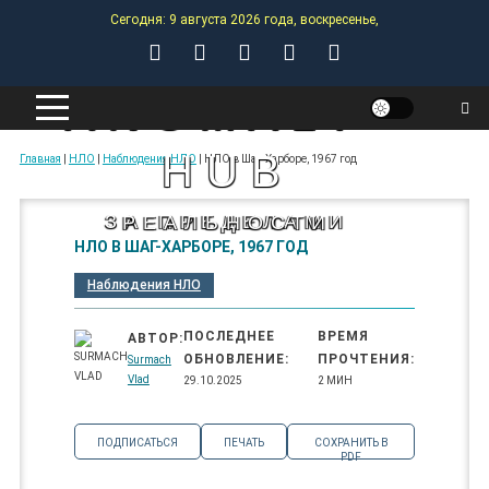
Skip
Сегодня: 9 августа 2026 года, воскресенье,
to
content
ANOMALY-
HUB
Главная
|
НЛО
|
Наблюдения НЛО
|
НЛО в Шаг-Харборе, 1967 год
ЗА ПРЕДЕЛАМИ РЕАЛЬНОСТИ
НЛО В ШАГ-ХАРБОРЕ, 1967 ГОД
Наблюдения НЛО
ПОСЛЕДНЕЕ
ВРЕМЯ
АВТОР:
ОБНОВЛЕНИЕ:
ПРОЧТЕНИЯ:
Surmach
Vlad
29.10.2025
2 МИН
ПОДПИСАТЬСЯ
ПЕЧАТЬ
СОХРАНИТЬ В
PDF