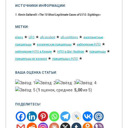
ИСТОЧНИКИ ИНФОРМАЦИИ:
1. Kevin Saltarelli «The 10 Most Legitimate Cases of U.F.O. Sightings»
МЕТКИ:
★
★
★
★
aliens
UFO
ufo incident
ufo sightings
инопланетные
★
★
★
пришельцы
космические пришельцы
наблюдение НЛО
★
★
★
наблюдение НЛО в Канаде
НЛО в Шаг-Харборе
пришельцы
★
★
пришельцы из космоса
пришельцы с НЛО
ВАША ОЦЕНКА СТАТЬИ:
(
1
оценок, среднее:
5,00
из 5)
ПОДЕЛИТЕСЬ!