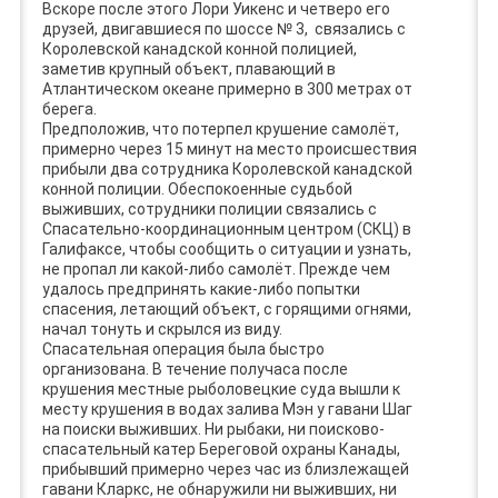
Вскоре после этого Лори Уикенс и четверо его
друзей, двигавшиеся по шоссе № 3, связались с
Королевской канадской конной полицией,
заметив крупный объект, плавающий в
Атлантическом океане примерно в 300 метрах от
берега.
Предположив, что потерпел крушение самолёт,
примерно через 15 минут на место происшествия
прибыли два сотрудника Королевской канадской
конной полиции. Обеспокоенные судьбой
выживших, сотрудники полиции связались с
Спасательно-координационным центром (СКЦ) в
Галифаксе, чтобы сообщить о ситуации и узнать,
не пропал ли какой-либо самолёт. Прежде чем
удалось предпринять какие-либо попытки
спасения, летающий объект, с горящими огнями,
начал тонуть и скрылся из виду.
Спасательная операция была быстро
организована. В течение получаса после
крушения местные рыболовецкие суда вышли к
месту крушения в водах залива Мэн у гавани Шаг
на поиски выживших. Ни рыбаки, ни поисково-
спасательный катер Береговой охраны Канады,
прибывший примерно через час из близлежащей
гавани Кларкс, не обнаружили ни выживших, ни