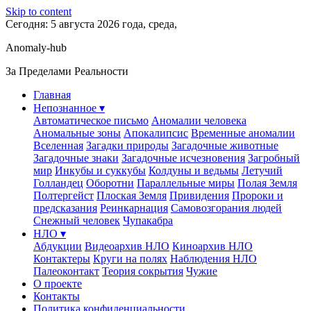
Skip to content
Сегодня: 5 августа 2026 года, среда,
Anomaly-hub
За Пределами Реальности
Главная
Непознанное ▾
Автоматическое письмо
Аномалии человека
Аномальные зоны
Апокалипсис
Временные аномалии
Вселенная
Загадки природы
Загадочные животные
Загадочные знаки
Загадочные исчезновения
Загробный
мир
Инкубы и суккубы
Колдуны и ведьмы
Летучий
Голландец
Оборотни
Параллельные миры
Полая Земля
Полтергейст
Плоская Земля
Привидения
Пророки и
предсказания
Реинкарнация
Самовозгорания людей
Снежный человек
Чупакабра
НЛО ▾
Абдукции
Видеоархив НЛО
Киноархив НЛО
Контактеры
Круги на полях
Наблюдения НЛО
Палеоконтакт
Теория сокрытия
Чужие
О проекте
Контакты
Политика конфиденциальности