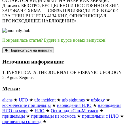
ОСТАЮТСЯ ВИДИМЫМИ НА НЕБЕ КАК ЗВЕЗДЫ,
Двигаясь БЫСТРО, БЕСЦЕЛЬНО И ПОСТОЯННО В ЗИГ-
ЗАГОВАЯ СХЕМА — СВЯЗЬ ПРОИЗВОДИТСЯ В 04:10 С
L3A THRU BLU FCIA 4134 KHZ, ОБЪЯСНЯЮЩАЯ
ПРОИСХОДЯЩЕЕ НАБЛЮДЕНИЕ».
Понравилась статья? Будьте в курсе новых выпусков!
🔔 Подписаться на новости
Источники информации:
1. INEXPLICATA-THE JOURNAL OF HISPANIC UFOLOGY
2. Aguas Seguras
Метки:
aliens
★
UFO
★
ufo incident
★
ufo sightings
★
ufology
★
космические пришельцы
★
наблюдения НЛО
★
наблюдения
НЛО на море
★
НЛО
★
Огни над «Сан-Матиас»
★
пришельцы
★
пришельцы из космоса
★
пришельцы с НЛО
★
пришельцы со звезд
★