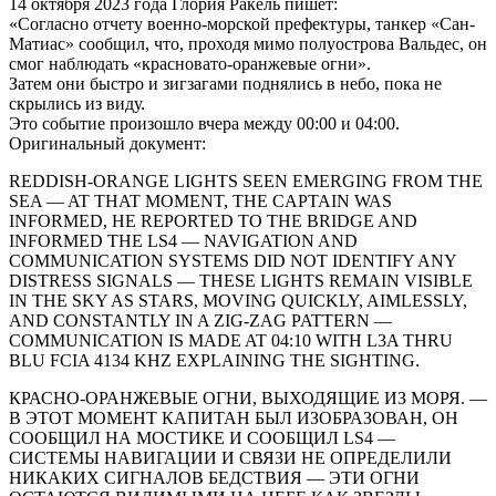
14 октября 2023 года Глория Ракель пишет:
«Согласно отчету военно-морской префектуры, танкер «Сан-
Матиас» сообщил, что, проходя мимо полуострова Вальдес, он
смог наблюдать «красновато-оранжевые огни».
Затем они быстро и зигзагами поднялись в небо, пока не
скрылись из виду.
Это событие произошло вчера между 00:00 и 04:00.
Оригинальный документ:
REDDISH-ORANGE LIGHTS SEEN EMERGING FROM THE
SEA — AT THAT MOMENT, THE CAPTAIN WAS
INFORMED, HE REPORTED TO THE BRIDGE AND
INFORMED THE LS4 — NAVIGATION AND
COMMUNICATION SYSTEMS DID NOT IDENTIFY ANY
DISTRESS SIGNALS — THESE LIGHTS REMAIN VISIBLE
IN THE SKY AS STARS, MOVING QUICKLY, AIMLESSLY,
AND CONSTANTLY IN A ZIG-ZAG PATTERN —
COMMUNICATION IS MADE AT 04:10 WITH L3A THRU
BLU FCIA 4134 KHZ EXPLAINING THE SIGHTING.
КРАСНО-ОРАНЖЕВЫЕ ОГНИ, ВЫХОДЯЩИЕ ИЗ МОРЯ. —
В ЭТОТ МОМЕНТ КАПИТАН БЫЛ ИЗОБРАЗОВАН, ОН
СООБЩИЛ НА МОСТИКЕ И СООБЩИЛ LS4 —
СИСТЕМЫ НАВИГАЦИИ И СВЯЗИ НЕ ОПРЕДЕЛИЛИ
НИКАКИХ СИГНАЛОВ БЕДСТВИЯ — ЭТИ ОГНИ