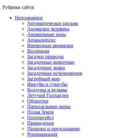
Рубрики сайта:
Непознанное
Автоматическое письмо
Аномалии человека
Аномальные зоны
Апокалипсис
Временные аномалии
Вселенная
Загадки природы
Загадочные животные
Загадочные знаки
Загадочные исчезновения
Загробный мир
Инкубы и суккубы
Колдуны и ведьмы
Летучий Голландец
Оборотни
Параллельные миры
Полая Земля
Полтергейст
Привидения
Пророки и предсказания
Реинкарнация