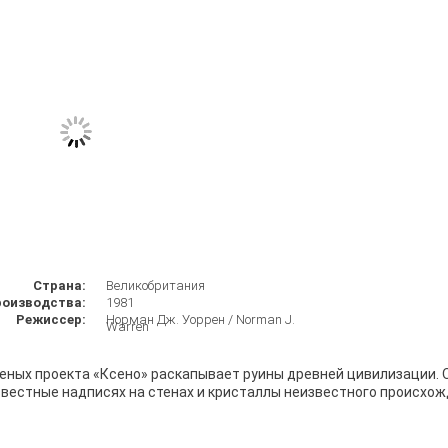
Страна:
Великобритания
роизводства:
1981
Режиссер:
Норман Дж. Уоррен / Norman J.
Warren
ченых проекта «Ксено» раскапывает руины древней цивилизации. 
естные надписях на стенах и кристаллы неизвестного происхож