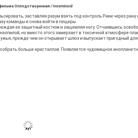
 фильма Оплодотворенная / Inseminoid
ьсировать, заставляя разум взять под контроль Рики через рану 
азу команды и снова войти в пещеры.
овреждая ее защитный костюм и защемляя ногу. Отчаявшись освоб
нзопилой, но вместо этого замерзает в токсичной атмосфере пла
 ружья, прежде чем он открывает шлюз и выпускает пригодный дл
 собрать больше кристаллов. Появляется чудовищное инопланет