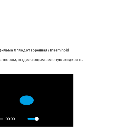
 фильма Оплодотворенная / Inseminoid
фаллосом, выделяющим зеленую жидкость.
Play
00:00
Mute
Settings
PIP
Enter