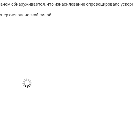
fullscreen
врачом обнаруживается, что изнасилование спровоцировало уско
сверхчеловеческой силой.