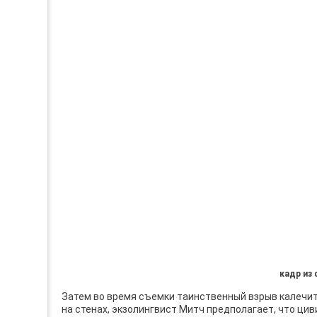
кадр из
Затем во время съемки таинственный взрыв калечи
на стенах, экзолингвист Митч предполагает, что ци