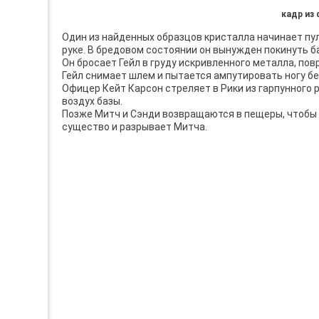
кадр из
Один из найденных образцов кристалла начинает пул
руке. В бредовом состоянии он вынужден покинуть б
Он бросает Гейл в груду искривленного металла, п
Гейл снимает шлем и пытается ампутировать ногу бе
Офицер Кейт Карсон стреляет в Рики из гарпунного
воздух базы.
Позже Митч и Сэнди возвращаются в пещеры, чтобы
существо и разрывает Митча.