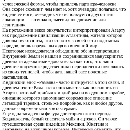
человеческой формы, чтобы привлечь партнера-человека.
Она скорее скользит, чем идет и, хотя очевидцы полагали, что
видели ее ноги, очевидно, что используется другой тип
локомоции — возможно, змеевидное движение или
левитация».
На протяжении веков оккультисты интерпретировали Агарту
как продолжение цивилизации Атлантиды, жители которой
довольствуются тем, что остаются в своей сети подземных
городов, лишь изредка выходя во внешний мир.
Некоторые исследователи объединили обе интерпретации
Внутренней Земли и нашли в сохранившихся манускриптах
древности адекватные «доказательства» того, что наши
древние подземные родственники периодически появлялись
из своих туннелей, чтобы дать нашей расе полезные
наставления.
Индийский эпос «Рамаяна» часто цитируется в этой связи. В
древнем тексте Рама часто описывается как посланник из
Агарты, который прибыл к индийцам на воздушном корабле,
описание которого напоминает современное описание
летающей тарелки, столь же подробное, как и любое другое,
данное современными контактерами.
Еще одна загадочная фигура доисторического периода —
Кецалькоатль, белый спаситель майя и ацтеков. Он также
путешествовал среди индейцев Мексики, Юкатана и
Гватемалы на воздушном корабле. Интересно отметить, что