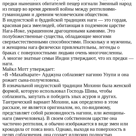
предки нынешних обитателей пещер изгнали Змеиный народ
из пещер во время древней войны между рептилиями-
гуманоидами и древним человеческим обществом.
В индуистской и буддийской традициях наги — это гордая,
красивая раса змеелюдей, обитающая в подземном царстве
Нага-Иоке, украшенном драгоценными камнями. Это
полубожественные существа, обладающие многими
сверхъестественными способностями. Поскольку и мужчины,
и женщины нага физически привлекательны, легенды о
браках с поверхностными людьми очень многочисленны.
А многие знатные семьи Индии утверждают, что их предки —
наги.
Майкл Мотт утверждает:
«В «Махабхарате» Арджуна соблазняет нагиню Улупи и она
рожает сына-получеловека.
В изначальной индуистской традиции Мохини была женской
формой, которую использовал Господь Шива, чтобы
соблазнить, запутать и победить злых асуров и других.
Тантрический вариант Мохини, как определено в этом
рассказе, не является оригиналом, но, по-видимому,
представляет собой разновидность нагини, или женщины-
наги (змеечеловека). В своем собственном царстве она
частично рептилия, и обычно изображается в виде змеи или
крокодила от пояса вниз. Однако, выходя на поверхность в
целях соблазнения, она создает иллюзию полностью