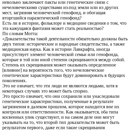
невольно заключают пакты или генетические связи с
нечеловеческими существами из-под земли или из других
мест, загрязняя человеческий генофонд, и обогащая
вторгшийся паразитический генофонд?
Есть ли в истории, фольклоре и медицине сведения о том, что
эта кажущаяся фантазия может стать реальностью?
По словам Мотта:
«Доказательства такой деятельности обязательно должны быть
двух типов: исторические и народные свидетельства, а также
медицинская наука. Как в истории Лавкрафта, иногда
присутствует элемент человеческой семьи или генофонда,
которые в той или иной степени скрещиваются между собой.
Степень их скрещивания может оказывать определенное
[влияние] на вероятность того, что нечеловеческие
генетические характеристики будут доминировать в будущих
поколениях.
Это не означает, что эти люди не являются людьми, хотя в
некоторых случаях это может быть спорно.
Это просто означает, что они сохранили или унаследовали
генетические характеристики, полученные в результате
загрязнения в далеком прошлом, которое находится вне их
контроля или ответственности. Как оказывается, оба типа
косвенных улик существуют, и на самом деле они могут
указывать на то, что второй тип доказательств может быть
результатом первого, даже если такие скрещивания