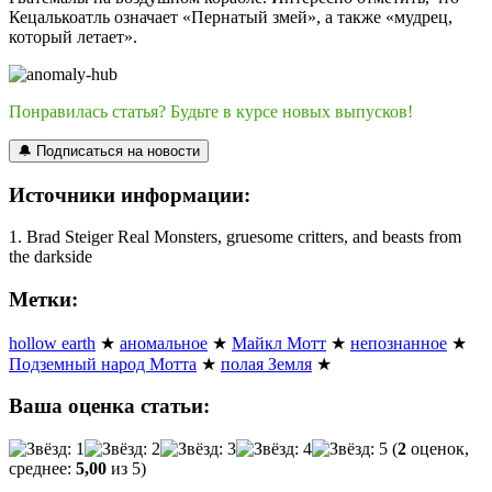
Кецалькоатль означает «Пернатый змей», а также «мудрец,
который летает».
Понравилась статья? Будьте в курсе новых выпусков!
🔔 Подписаться на новости
Источники информации:
1. Brad Steiger Real Monsters, gruesome critters, and beasts from
the darkside
Метки:
hollow earth
★
аномальное
★
Майкл Мотт
★
непознанное
★
Подземный народ Мотта
★
полая Земля
★
Ваша оценка статьи:
(
2
оценок,
среднее:
5,00
из 5)