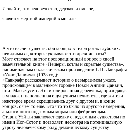
И знайте, что человечество, дерзкое и смелое,
является жертвой империй в могиле.
А что насчет существ, обитающих в тех «гротах глубоких,
невидимых», которые укрывают эти древние расы?
Мотт отвечает на этот провокационный вопрос в своей
замечательной книге «Пещеры, котлы и скрытые существа»,
напоминая нам о классическом произведении Г. П. Лавкрафта
«Ужас Данвича» (1928 год):
«Лавкрафт рассказывает историю о невыразимом ужасе,
происходящем в маленьком городке Новой Англии Данвич,
штат Массачусетс. Эта изолированная деревушка, приходящая
в упадок и наполненная ощущением нечистоты, где жители
некоторое время скрещивались друг с другом и, в конце
концов, с чем-то еще. Это что-то было из другого измерения,
аналогичного подземным мирам или фейрилендам.
Старик Уэйтли заключает сделку с подземным существом по
имени Йог-Сотот и позволяет, несмотря на потенциальную
угрозу человеческому роду, демоническому существу