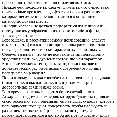
произошли за десятилетия или столетия до этого.
Прежде чем продолжить, следует отметить, что существуют
прискорбные врожденные дефекты и пороки развития
которые, несомненно, не вписываются в описанную
категорию доказательств.
Ни один человек не должен подвергаться изгнанию или
иному плохому обращению из-за какого-либо дефекта, не
зависящего от него.
Возвращаясь к рассматриваемому исследованию, следует
отметить, что фольклор и история полны рассказов о таких
полулюдях или генетически зараженных несчастных….
Следует заметить, что не не все такие связи приводили к
уродству или иному дурному состоянию или характеру.
Как такие «чужие» гены, возможно, происходящие от
дочеловеческих рас, избегающих современного солнца,
попадают в мир людей?
По-видимому, есть два способа: насильственное скрещивание
(похищение, изнасилование, и т. п.), или же через
добровольные связи и даже браки.
В то время как первые кажутся более случайными».
Агхарта — подземная империя, которую буддисты приняли в
свою теологию, это подземный мир высших существ, которые
периодически посещают поверхность, чтобы наблюдать за
развитием человеческой расы. Согласно одному из
источников, подземное царство Агарта было создано, когда