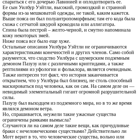
спариться с его дочерью Лавинией и оплодотворить ее.
Ее сын Уилбур Уэйтли, высокий, громоздкий и странной
формы из-за мешковатой одежды, не такой, каким кажется.
Выше пояса он был полуантропоморфным; там его кода была
схожа с сетчатой шкурой крокодила или аллигатора.
Спина была пестрой – желто-черной, и смутно напоминала
кожу некоторых змей.
Ниже пояса все было еще хуже.
Остальные описания Уилбура Уэйтли не ограничиваются
характеристиками конечностей и других членов. Само собой
разумеется, что сходство Уилбура с шумерским подземным
демоном Пазузу или с различными криптидами, а также
рептилиями из уфологии и фольклора, является очевидным.
Также интересен тот факт, что история заканчивается
открытием, что у Уилбура был близнец, не столь способный
маскироваться под человека, как он сам. На самом деле он —
невидимый элементальный гигант огромной разрушительной
силы.
Пазузу был выходцем из подземного мира, но в то же время
являлся демоном ветра.
Но, спрашивается, неужели такие ужасные существа
ограничены рамками вымысла?
Случаются ли на самом деле такие вещи, как причудливые
браки с нечеловеческими существами? Действительно ли
Мотт верит в то, что человеческие существа, вольно или