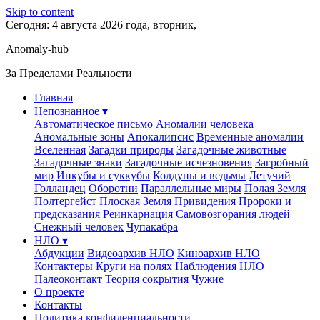
Skip to content
Сегодня: 4 августа 2026 года, вторник,
Anomaly-hub
За Пределами Реальности
Главная
Непознанное ▾
Автоматическое письмо
Аномалии человека
Аномальные зоны
Апокалипсис
Временные аномалии
Вселенная
Загадки природы
Загадочные животные
Загадочные знаки
Загадочные исчезновения
Загробный
мир
Инкубы и суккубы
Колдуны и ведьмы
Летучий
Голландец
Оборотни
Параллельные миры
Полая Земля
Полтергейст
Плоская Земля
Привидения
Пророки и
предсказания
Реинкарнация
Самовозгорания людей
Снежный человек
Чупакабра
НЛО ▾
Абдукции
Видеоархив НЛО
Киноархив НЛО
Контактеры
Круги на полях
Наблюдения НЛО
Палеоконтакт
Теория сокрытия
Чужие
О проекте
Контакты
Политика конфиденциальности