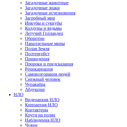
Загадочные животные
Загадочные знаки
Загадочные исчезновения
Загробный мир
Инкубы и суккубы
Колдуны и ведьмы
Летучий Голландец
Оборотни
Параллельные миры
Полая Земля
Полтергейст
Привидения
Пророки и предсказания
Реинкарнация
Самовозгорания людей
Снежный человек
Чупакабра
Абдукции
НЛО
Видеоархив НЛО
Киноархив НЛО
Контактеры
Круги на полях
Наблюдения НЛО
Чужие