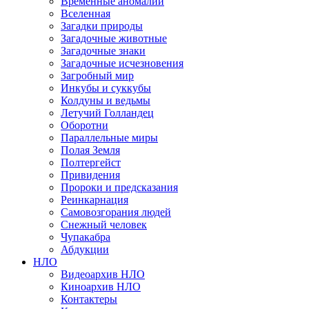
Временные аномалии
Вселенная
Загадки природы
Загадочные животные
Загадочные знаки
Загадочные исчезновения
Загробный мир
Инкубы и суккубы
Колдуны и ведьмы
Летучий Голландец
Оборотни
Параллельные миры
Полая Земля
Полтергейст
Привидения
Пророки и предсказания
Реинкарнация
Самовозгорания людей
Снежный человек
Чупакабра
Абдукции
НЛО
Видеоархив НЛО
Киноархив НЛО
Контактеры