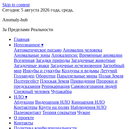
Skip to content
Сегодня: 5 августа 2026 года, среда,
Anomaly-hub
За Пределами Реальности
Главная
Непознанное ▾
Автоматическое письмо
Аномалии человека
Аномальные зоны
Апокалипсис
Временные аномалии
Вселенная
Загадки природы
Загадочные животные
Загадочные знаки
Загадочные исчезновения
Загробный
мир
Инкубы и суккубы
Колдуны и ведьмы
Летучий
Голландец
Оборотни
Параллельные миры
Полая Земля
Полтергейст
Плоская Земля
Привидения
Пророки и
предсказания
Реинкарнация
Самовозгорания людей
Снежный человек
Чупакабра
НЛО ▾
Абдукции
Видеоархив НЛО
Киноархив НЛО
Контактеры
Круги на полях
Наблюдения НЛО
Палеоконтакт
Теория сокрытия
Чужие
О проекте
Контакты
Политика конфиденциальности