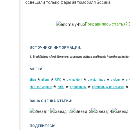
освещали только фары автомобиля Босака.
Понравилась статья? Б
ИСТОЧНИКИ ИНФОРМАЦИИ:
1. Brad Steiger «Real Monsters, gruesome critters, and beasts from the darkside»
МЕТКИ:
★
★
★
★
★
★
alien
aliens
UFO
ufo incident
ufo sightings
ufology
ин
★
★
★
★
НЛО в Америке
НЛО
пришельцы
пришельцы из космоса
ВАША ОЦЕНКА СТАТЬИ:
ПОДЕЛИТЕСЬ!