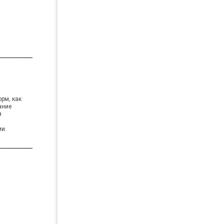
орм, как
ание
и
ии.