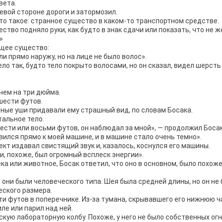
вета.
евой стороне дороги и затормозил.
это такое: странное существо в каком-то транспортном средстве.
ство подняло руки, как будто в знак сдачи или показать, что не 
»
ящее существо:
и прямо наружу, но на лице не было волос».
ело так, будто тело покрыто волосами, но он сказал, видел шерсть
чем на три дюйма.
шести футов.
нные уши придавали ему страшный вид, по словам Босака.
тальное тело.
ести или восьми футов, он наблюдал за мной», — продолжил Босак
вился прямо к моей машине, и в машине стало очень темно».
ект издавал свистящий звук и, казалось, коснулся его машины.
 и, похоже, был огромный всплеск энергии».
ка или животное, Босак ответил, что оно в основном, было похоже
о они были человеческого типа. Шея была средней длины, но он не
еского размера.
ти футов в поперечнике. Из-за тумана, скрывавшего его нижнюю ч
ле или парил над ней.
скую лабораторную колбу. Похоже, у него не было собственных огн