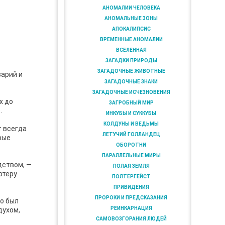
АНОМАЛИИ ЧЕЛОВЕКА
АНОМАЛЬНЫЕ ЗОНЫ
АПОКАЛИПСИС
ВРЕМЕННЫЕ АНОМАЛИИ
ВСЕЛЕННАЯ
ЗАГАДКИ ПРИРОДЫ
ЗАГАДОЧНЫЕ ЖИВОТНЫЕ
варий и
ЗАГАДОЧНЫЕ ЗНАКИ
ЗАГАДОЧНЫЕ ИСЧЕЗНОВЕНИЯ
х до
ЗАГРОБНЫЙ МИР
.
ИНКУБЫ И СУККУБЫ
КОЛДУНЫ И ВЕДЬМЫ
т всегда
ЛЕТУЧИЙ ГОЛЛАНДЕЦ
рые
ОБОРОТНИ
ПАРАЛЛЕЛЬНЫЕ МИРЫ
дством, —
ПОЛАЯ ЗЕМЛЯ
ртеру
ПОЛТЕРГЕЙСТ
ПРИВИДЕНИЯ
ПРОРОКИ И ПРЕДСКАЗАНИЯ
то был
РЕИНКАРНАЦИЯ
духом,
САМОВОЗГОРАНИЯ ЛЮДЕЙ