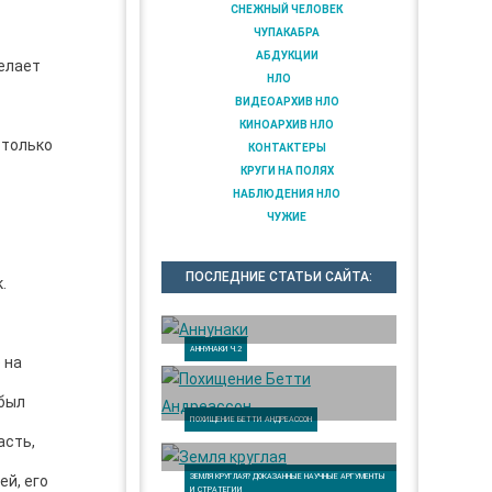
СНЕЖНЫЙ ЧЕЛОВЕК
ЧУПАКАБРА
АБДУКЦИИ
желает
НЛО
ВИДЕОАРХИВ НЛО
КИНОАРХИВ НЛО
 только
КОНТАКТЕРЫ
КРУГИ НА ПОЛЯХ
НАБЛЮДЕНИЯ НЛО
ЧУЖИЕ
ПОСЛЕДНИЕ СТАТЬИ САЙТА:
.
АННУНАКИ Ч.2
 на
 был
ПОХИЩЕНИЕ БЕТТИ АНДРЕАССОН
асть,
ЗЕМЛЯ КРУГЛАЯ? ДОКАЗАННЫЕ НАУЧНЫЕ АРГУМЕНТЫ
ей, его
И СТРАТЕГИИ