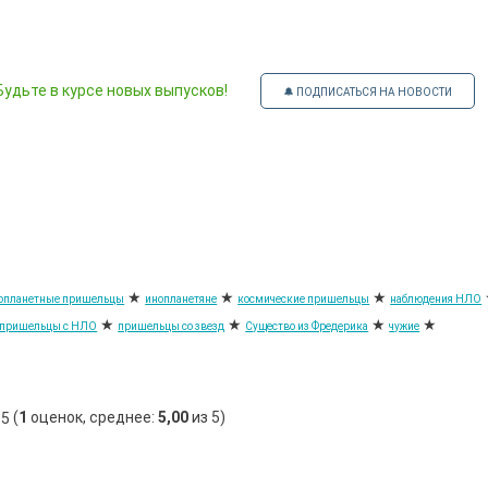
удьте в курсе новых выпусков!
🔔 ПОДПИСАТЬСЯ НА НОВОСТИ
★
★
★
опланетные пришельцы
инопланетяне
космические пришельцы
наблюдения НЛО
★
★
★
★
пришельцы с НЛО
пришельцы со звезд
Существо из Фредерика
чужие
(
1
оценок, среднее:
5,00
из 5)