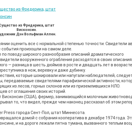
Существо из Фредерика, штат
Висконсин.
удожник Дэн Вольфман Аллен.
оянии оценить все с нормальной степенью точности. Свидетели а
ие события произошли на самом деле.
 по поводу широкого разнообразия описаний драматического
видетели вооруженного ограбления расходятся в своих описания
мого — разница в шесть дюймов в росте и двадцать лет в возрасте
ступника в нож, веревку и даже дубинку.
ствия, которые шокировали или напугали наблюдателей, следуе
зы, передаваемые свидетелями парафизической активности, кото
ящих из лесов, горных склонов или из приземлившихся НЛО.
ев от оглашения своих историй.
т Висконсин (США), фермер, занимающийся молочным животново
крывал то, что видел, прежде чем наконец рассказал об этом репо
er Press города Сент-Пол, штат Миннесота.
вращался домой с собрания кооператива в декабре 1974 года. Э
онсине, и на дороге лежали пятна тумана, вызванного теплым воз