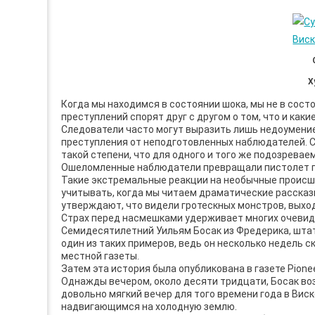
Х
Когда мы находимся в состоянии шока, мы не в сост
преступлений спорят друг с другом о том, что и как
Следователи часто могут выразить лишь недоумение
преступления от неподготовленных наблюдателей. С
такой степени, что для одного и того же подозревае
Ошеломленные наблюдатели превращали пистолет пре
Такие экстремальные реакции на необычные происше
учитывать, когда мы читаем драматические расска
утверждают, что видели гротескных монстров, выход
Страх перед насмешками удерживает многих очевидц
Семидесятилетний Уильям Босак из Фредерика, шта
один из таких примеров, ведь он несколько недель с
местной газеты.
Затем эта история была опубликована в газете Pione
Однажды вечером, около десяти тридцати, Босак воз
довольно мягкий вечер для того времени года в Виск
надвигающимся на холодную землю.