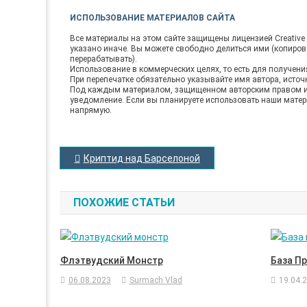
ИСПОЛЬЗОВАНИЕ МАТЕРИАЛОВ САЙТА
Все материалы на этом сайте защищены лицензией Creative C
указано иначе. Вы можете свободно делиться ими (копирова
перерабатывать).
Использование в коммерческих целях, то есть для получен
При перепечатке обязательно указывайте имя автора, источ
Под каждым материалом, защищенном авторским правом ил
уведомление. Если вы планируете использовать наши матер
напрямую.
НАВИГАЦИЯ
Криптид над Барселоной
ПО
ЗАПИСЯМ
ПОХОЖИЕ СТАТЬИ
Флэтвудский Монстр
База П
06.08.2023
Surmach Vlad
19.04.