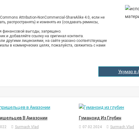
ommons Attribution-NonCommercial-ShareAlike 4.0, если не
ть, распространять) и изменять их (создавать ремиксы,
ия финансовой выгоды, запрещено.
ник и добавляйте ссылку на оригинал контента.
и другими лицензиями, на сайте указано соответствующее
иалы в коммерческих целях, пожалуйста, свяжитесь с нами
Укумар в 
ришельцев В Амазонии
Гуманоид Из Глубин
2022
Surmach Vlad
07.02.2024
Surmach Vlad