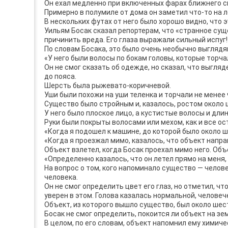
Он ехал медленно при включенных фарах ближнего с
Примерно в полумиле от дома он заметил что-то на л
В нескольких футах от него было хорошо видно, что 
Уильям Босак сказал репортерам, что «странное суще
причинить вреда. Его глаза выражали сильный испуг!
По словам Босака, это было очень необычно выгляд
«У него были волосы по бокам головы, которые торчал
Он не смог сказать об одежде, но сказал, что выгляд
до пояса.
Шерсть была рыжевато-коричневой.
Уши были похожи на уши теленка и торчали не менее 
Существо было стройным и, казалось, ростом около 
У него было плоское лицо, а кустистые волосы и дли
Руки были покрыты волосами или мехом, как и все ос
«Когда я подошел к машине, до которой было около ш
«Когда я проезжал мимо, казалось, что объект напра
Объект взлетел, когда Босак проехал мимо него. Объ
«Определенно казалось, что он летел прямо на меня,
На вопрос о том, кого напоминало существо — челове
человека.
Он не смог определить цвет его глаз, но отметил, чт
уверен в этом. Голова казалась нормальной, человеч
Объект, из которого вышло существо, был около шес
Босак не смог определить, покоится ли объект на зем
В целом, по его словам, объект напомнил ему химиче