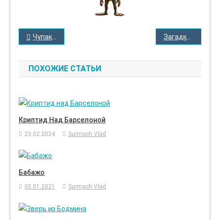
НАВИГАЦИЯ
Чупакабра — часть 2
Загадка бугров Майма
ПО
ЗАПИСЯМ
ПОХОЖИЕ СТАТЬИ
Криптид Над Барселоной
23.02.2024
Surmach Vlad
Бабажо
05.01.2021
Surmach Vlad