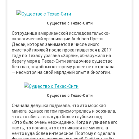
Существо с Техас-Сити
Сотрудница американской исследовательско-
экологической организации Audubon Прети
Десаи, которая занимается в числе иного
очисткой пляжей после прокатившегося в 2017
году по Техасу урагана «Харви», обнаружила на
берегу моря в Техас-Сити загадочное существо
без глаз, подобных которому ранее не встречала
— несмотря на свой изрядный опыт в биологии.
Существо с Техас-Сити
Сначала девушка подумала, что это морская
минога, однако потом присмотрелась и осознала,
что это обитатель куда более глубоких вод.
«Это было очень неожиданно. Когда я увидела его
пасть, то поняла, что это никакая не минога, а
нечто куда более интересное. Поэтому я сделала
фотографии и выложила их в свой Twitter, чтобы