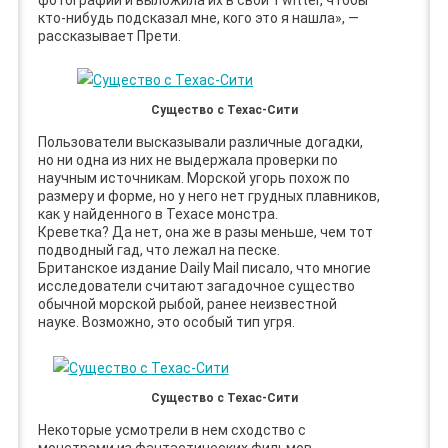
кто-нибудь подсказал мне, кого это я нашла», —
рассказывает Прети.
Существо с Техас-Сити
Пользователи высказывали различные догадки,
но ни одна из них не выдержала проверки по
научным источникам. Морской угорь похож по
размеру и форме, но у него нет грудных плавников,
как у найденного в Техасе монстра.
Креветка? Да нет, она же в разы меньше, чем тот
подводный гад, что лежал на песке.
Британское издание Daily Mail писало, что многие
исследователи считают загадочное существо
обычной морской рыбой, ранее неизвестной
науке. Возможно, это особый тип угря.
Существо с Техас-Сити
Некоторые усмотрели в нем сходство с
монстрами из фантастических фильмов,