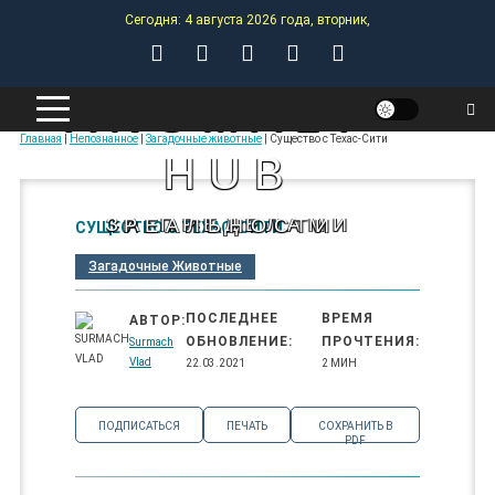
Skip
Сегодня: 4 августа 2026 года, вторник,
to
content
ANOMALY-
Главная
|
Непознанное
|
Загадочные животные
|
Существо с Техас-Сити
HUB
ЗА ПРЕДЕЛАМИ РЕАЛЬНОСТИ
СУЩЕСТВО С ТЕХАС-СИТИ
Загадочные Животные
ПОСЛЕДНЕЕ
ВРЕМЯ
АВТОР:
ОБНОВЛЕНИЕ:
ПРОЧТЕНИЯ:
Surmach
Vlad
22.03.2021
2 МИН
ПОДПИСАТЬСЯ
ПЕЧАТЬ
СОХРАНИТЬ В
PDF