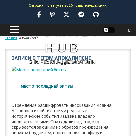
Skip
Сегодня: 10 августа 2026 года, понедельник,
to
content
ANOMALY-
Главная
|
Апокалипсис
HUB
ЗАПИСИ С ТЕГОМ:АПОКАЛИПСИС
ЗА ПРЕДЕЛАМИ РЕАЛЬНОСТИ
МЕСТО ПОСЛЕДНЕЙ БИТВЫ
Стремление расшифровать иносказания Иоанна
Богослова и найти за ними реальные
исторические события издавна владело
исследователями. Они гадали над тем, кто
скрывается за одним из образов произведения —
великой блудницей, облаченной в порфиру и