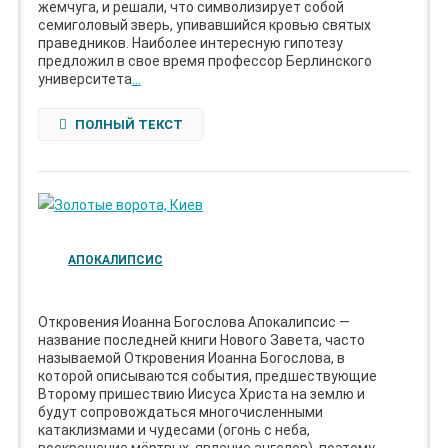
жемчуга, и решали, что символизирует собой
семиголовый зверь, упивавшийся кровью святых
праведников. Наиболее интересную гипотезу
предложил в свое время профессор Берлинского
университета
…
ПОЛНЫЙ ТЕКСТ
АПОКАЛИПСИС
Откровения Иоанна Богослова Апокалипсис —
название последней книги Нового Завета, часто
называемой Откровения Иоанна Богослова, в
которой описываются события, предшествующие
Второму пришествию Иисуса Христа на землю и
будут сопровождаться многочисленными
катаклизмами и чудесами (огонь с неба,
воскрешение мёртвых, явление ангелов), поэтому