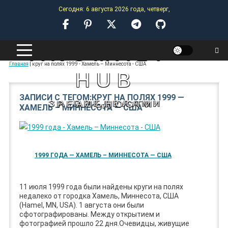
Skip
Сегодня: 6 августа 2026 года, четверг,
to
content
ANOMALY-
Главная
|
круг на полях 1999 - Хамель – Миннесота - США
HUB
ЗАПИСИ С ТЕГОМ:КРУГ НА ПОЛЯХ 1999 —
ЗА ПРЕДЕЛАМИ РЕАЛЬНОСТИ
ХАМЕЛЬ – МИННЕСОТА — США
1999 ГОДА — ХАМЕЛЬ – МИННЕСОТА — США
11 июля 1999 года были найдены круги на полях
недалеко от городка Хамель, Миннесота, США
(Hamel, MN, USA). 1 августа они были
сфотографированы. Между открытием и
фотографией прошло 22 дня.Очевидцы, живущие