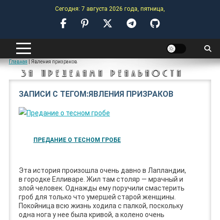
Skip
Сегодня: 7 августа 2026 года, пятница,
to
content
ANOMALY-HUB
Главная
|
Явления призраков
ЗА ПРЕДЕЛАМИ РЕАЛЬНОСТИ
ЗАПИСИ С ТЕГОМ:ЯВЛЕНИЯ ПРИЗРАКОВ
ПРЕДАНИЕ О ТЕСНОМ ГРОБЕ
Эта история произошла очень давно в Лапландии,
в городке Елливаре. Жил там столяр — мрачный и
злой человек. Однажды ему поручили смастерить
гроб для только что умершей старой женщины.
Покойница всю жизнь ходила с палкой, поскольку
одна нога у нее была кривой, а колено очень