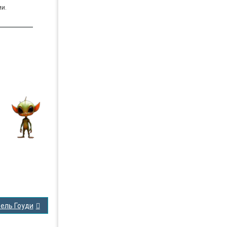
ии.
ель Гоуди