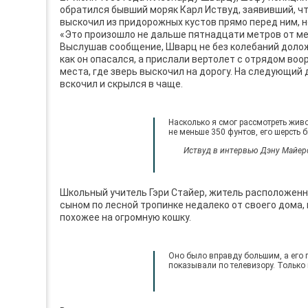
обратился бывший моряк Карл Иствуд, заявивший, что
выскочил из придорожных кустов прямо перед ним, но
«Это произошло не дальше пятнадцати метров от мен
Выслушав сообщение, Шварц не без колебаний доложи
как он опасался, а прислали вертолет с отрядом во
места, где зверь выскочил на дорогу. На следующий 
вскочил и скрылся в чаще.
Насколько я смог рассмотреть живот
не меньше 350 фунтов, его шерсть
Иствуд в интервью Дэну Майер
Школьный учитель Гэри Стайер, житель расположенно
сыном по лесной тропинке недалеко от своего дома,
похожее на огромную кошку.
Оно было вправду большим, а его 
показывали по телевизору. Только 