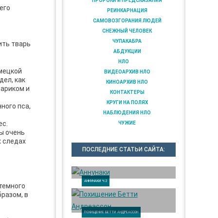
ПРОРОКИ И ПРЕДСКАЗАНИЯ
его
РЕИНКАРНАЦИЯ
САМОВОЗГОРАНИЯ ЛЮДЕЙ
СНЕЖНЫЙ ЧЕЛОВЕК
ЧУПАКАБРА
ить тварь
АБДУКЦИИ
НЛО
емецкой
ВИДЕОАРХИВ НЛО
дел, как
КИНОАРХИВ НЛО
нариком и
КОНТАКТЕРЫ
КРУГИ НА ПОЛЯХ
ного пса,
НАБЛЮДЕНИЯ НЛО
ес.
ЧУЖИЕ
ы очень
х следах
ПОСЛЕДНИЕ СТАТЬИ САЙТА:
АННУНАКИ Ч.2
 темного
разом, в
ПОХИЩЕНИЕ БЕТТИ АНДРЕАССОН