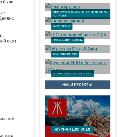
ца было
ные
ЗЕМЛЯ КРУГЛАЯ? ДОКАЗАННЫЕ НАУЧНЫЕ АРГУМЕНТЫ
И СТРАТЕГИИ
 Дейвис
ЖИВОЕ СВЕЧЕНИЕ
ц,
ний скот
НЛО В ЗАПАДНОЙ ЧАСТИ США
ОБЪЕКТ В ЮЖНОЙ АЗИИ
КРУШЕНИЕ НЛО В АРГЕНТИНЕ, 1950 ГОД
НАШИ ПРОЕКТЫ:
вильный
ЖУРНАЛ ДЛЯ ВСЕХ
ьвания,