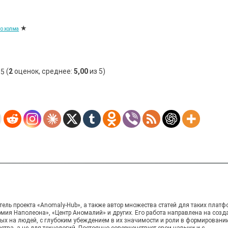
★
го холма
(
2
оценок, среднее:
5,00
из 5)
ель проекта «Anomaly-Hub», а также автор множества статей для таких платф
рмия Наполеона», «Центр Аномалий» и других. Его работа направлена на созд
ных на людей, с глубоким убеждением в их значимости и роли в формировани
ства, а не для технологий. Постоянно совершенствует свои навыки и с