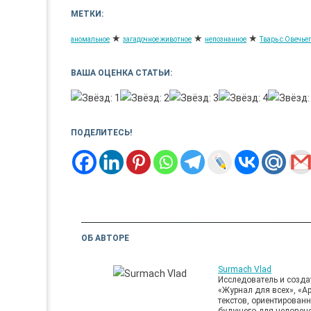
МЕТКИ:
★
★
★
аномальное
загадочное животное
непознанное
Тварь с Овечье
ВАША ОЦЕНКА СТАТЬИ:
ПОДЕЛИТЕСЬ!
ОБ АВТОРЕ
Surmach Vlad
Исследователь и создат
«Журнал для всех», «А
текстов, ориентирован
будущего для человече