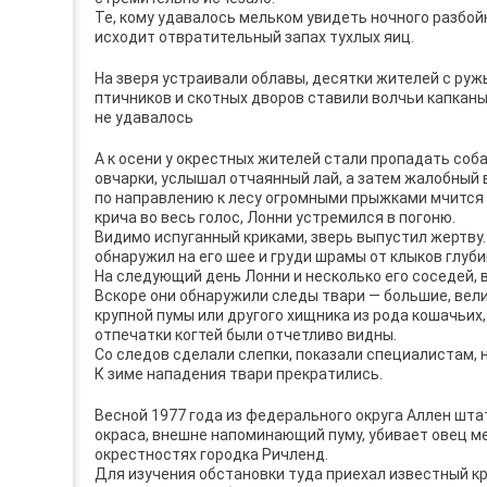
Те, кому удавалось мельком увидеть ночного разбойн
исходит отвратительный запах тухлых яиц.
На зверя устраивали облавы, десятки жителей с руж
птичников и скотных дворов ставили волчьи капканы
не удавалось
А к осени у окрестных жителей стали пропадать соб
овчарки, услышал отчаянный лай, а затем жалобный в
по направлению к лесу огромными прыжками мчится 
крича во весь голос, Лонни устремился в погоню.
Видимо испуганный криками, зверь выпустил жертву. 
обнаружил на его шее и груди шрамы от клыков глуби
На следующий день Лонни и несколько его соседей,
Вскоре они обнаружили следы твари — большие, вели
крупной пумы или другого хищника из рода кошачьих, 
отпечатки когтей были отчетливо видны.
Со следов сделали слепки, показали специалистам, н
К зиме нападения твари прекратились.
Весной 1977 года из федерального округа Аллен шта
окраса, внешне напоминающий пуму, убивает овец ме
окрестностях городка Ричленд.
Для изучения обстановки туда приехал известный к