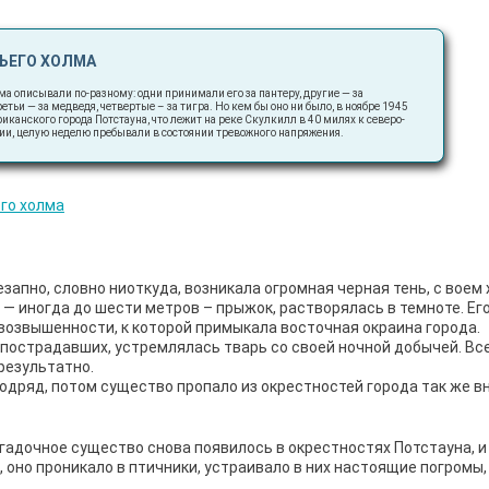
ЧЬЕГО ХОЛМА
ма описывали по-разному: одни принимали его за пантеру, другие — за
етьи — за медведя, четвертые – за тигра. Но кем бы оно ни было, в ноябре 1945
иканского города Потстауна, что лежит на реке Скулкилл в 40 милях к северо-
ии, целую неделю пребывали в состоянии тревожного напряжения.
запно, словно ниоткуда, возникала огромная черная тень, с воем
й — иногда до шести метров – прыжок, растворялась в темноте. Ег
возвышенности, к которой примыкала восточная окраина города.
 пострадавших, устремлялась тварь со своей ночной добычей. Вс
результатно.
дряд, потом существо пропало из окрестностей города так же в
загадочное существо снова появилось в окрестностях Потстауна, и
, оно проникало в птичники, устраивало в них настоящие погромы,