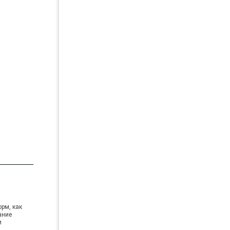
орм, как
ание
и