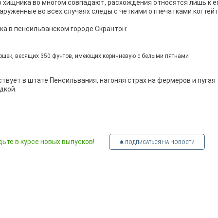
о хищника во многом совпадают, расхождения относятся лишь к е
бнаруженные во всех случаях следы с четкими отпечатками когтей
ка в пенсильванском городе Скрантон:
кошек, весящих 350 фунтов, имеющих коричневую с белыми пятнами
ствует в штате Пенсильвания, нагоняя страх на фермеров и пугая
дкой.
ьте в курсе новых выпусков!
🔔 ПОДПИСАТЬСЯ НА НОВОСТИ