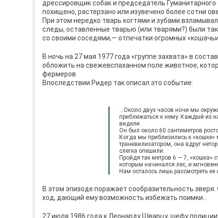
дрессировщик собак и председатель Гуманитарного о
похищено, растерзано или изувечено более сотни овец
При этом нередко тварь когтями и зубами взламыва
следы, оставленные тварью (или тварями?) были так
со своими соседями,— отпечатки огромных «кошачьи
В ночь на 27 мая 1977 года «группе захвата» в сост
обложить на свежевспаханном поле животное, котор
фермеров.
Впоследствии Ридер так описал это событие:
…Около двух часов ночи мы окружи
приближаться к нему. Каждый из н
видели.
Он был около 60 сантиметров рост
Когда мы приблизились к «кошке» м
транквилизатором, она вдруг нето
слегка опешили.
Пройдя так метров 6 — 7, «кошка» 
которым начинался лес, и мгновенн
Нам осталось лишь рассмотреть ее 
В этом эпизоде поражает сообразительность зверя
ход, дающий ему возможность избежать поимки…
27 июля 1986 года к Леонарду Шварцу, шефу полици