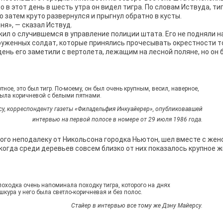
 в этот день в шесть утра он видел тигра. По словам Иствуда, ти
 затем круто развернулся и прыгнул обратно в кусты.
я», — сказал Иствуд.
л о случившемся в управление полиции штата. Его не подняли на
оруженных солдат, которые принялись прочесывать окрестности т
день его заметили с вертолета, лежащим на лесной поляне, но он
ное, это был тигр. По-моему, он был очень крупным, весил, наверное,
 была коричневой с белыми пятнами.
су, корреспонденту газеты «Филадельфия Инкуайерер», опубликовавшей
интервью на первой полосе в номере от 29 июля 1986 года.
го неподалеку от Никольсона городка Ньютон, шел вместе с жен
 когда среди деревьев совсем близко от них показалось крупное 
походка очень напоминала походку тигра, которого на днях
шкура у него была светло-коричневая и без полос.
Стайер в интервью все тому же Дэну Майерсу.