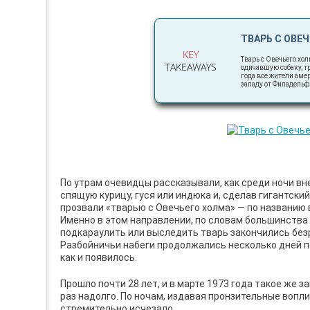
ТВАРЬ С ОВЕ
KEY
Тварь с Овечьего хол
TAKEAWAYS
одичавшую собаку, тр
года все жители амер
западу от Филадельф
По утрам очевидцы рассказывали, как среди ночи вне
спящую курицу, гуся или индюка и, сделав гигантски
прозвали «тварью с Овечьего холма» — по названию 
Именно в этом направлении, по словам большинства
подкараулить или выследить тварь закончились без
Разбойничьи набеги продолжались несколько дней по
как и появилось.
Прошло почти 28 лет, и в марте 1973 года такое же 
раз надолго. По ночам, издавая пронзительные вопли
стремительно исчезало.