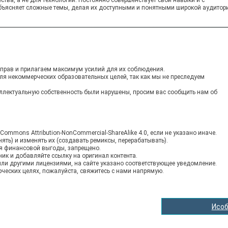
ъясняет сложные темы, делая их доступными и понятными широкой аудитор
прав и прилагаем максимум усилий для их соблюдения.
для некоммерческих образовательных целей, так как мы не преследуем
теллектуальную собственность были нарушены, просим вас сообщить нам об
ommons Attribution-NonCommercial-ShareAlike 4.0, если не указано иначе.
ять) и изменять их (создавать ремиксы, перерабатывать).
ия финансовой выгоды, запрещено.
ник и добавляйте ссылку на оригинал контента.
и другими лицензиями, на сайте указано соответствующее уведомление.
ческих целях, пожалуйста, свяжитесь с нами напрямую.
Исоб