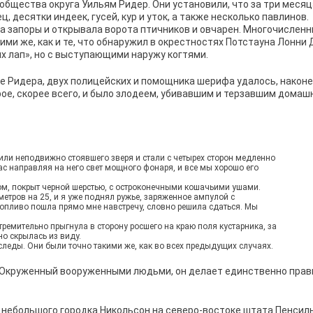
бщества округа Уильям Ридер. Они установили, что за три меся
, десятки индеек, гусей, кур и уток, а также несколько павлинов.
ла запоры и открывала ворота птичников и овчарен. Многочислен
ими же, как и те, что обнаружил в окрестностях Потстауна Лонни
х лап», но с выступающими наружу когтями.
аве Ридера, двух полицейских и помощника шерифа удалось, наконе
ое, скорее всего, и было злодеем, убивавшим и терзавшим домаш
ли неподвижно стоявшего зверя и стали с четырех сторон медленно
ас направляя на него свет мощного фонаря, и все мы хорошо его
ом, покрыт черной шерстью, с остроконечными кошачьими ушами.
етров на 25, и я уже поднял ружье, заряженное ампулой с
ропливо пошла прямо мне навстречу, словно решила сдаться. Мы
стремительно прыгнула в сторону росшего на краю поля кустарника, за
о скрылась из виду.
следы. Они были точно такими же, как во всех предыдущих случаях.
. Окруженный вооруженными людьми, он делает единственно пра
и небольшого городка Никольсон на северо-востоке штата Пенсил