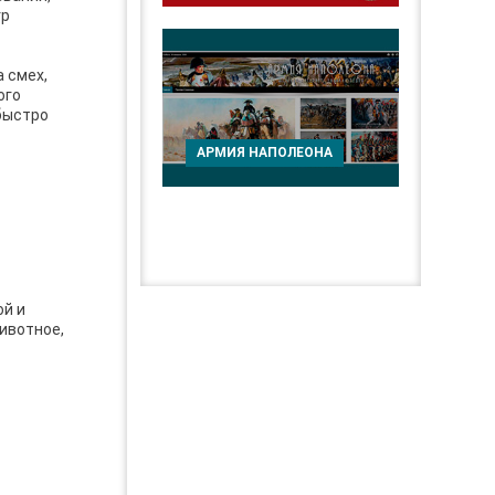
гр
 смех,
ого
 быстро
АРМИЯ НАПОЛЕОНА
ой и
животное,