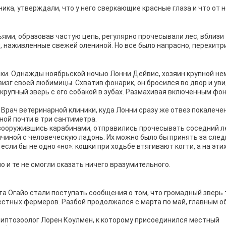
ика, утверждали, что у него сверкающие красные глаза и что от н
ьями, образовав частую цепь, регулярно прочесывали лес, вблизи
, наживленные свежей олениной. Но все было напрасно, перехитр
аки. Однажды ноябрьской ночью Лонни Дейвис, хозяин крупной н
изг своей любимицы. Схватив фонарик, он бросился во двор и уви
крупный зверь с его собакой в зубах. Размахивая включенным фо
Врач ветеринарной клиники, куда Лонни сразу же отвез покалечен
ной почти в три сантиметра.
 вооружившись карабинами, отправились прочесывать соседний л
чиной с человеческую ладонь. Их можно было бы принять за след
если бы не одно «но»: кошки при ходьбе втягивают когти, а на эти
о и те не смогли сказать ничего вразумительного.
та Огайо стали поступать сообщения о том, что громадный зверь
стных фермеров. Разбой продолжался с марта по май, главным об
риптозоолог Лорен Коулмен, к которому присоединился местный