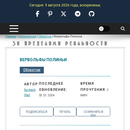
Skip
Сегодня: 9 августа 2026 года, воскресенье,
to
content
ANOMALY-HUB
Главная
|
Непознанное
|
Оборотни
|
Вервольфы Полиньи
ЗА ПРЕДЕЛАМИ РЕАЛЬНОСТИ
ВЕРВОЛЬФЫ ПОЛИНЬИ
Оборотни
ПОСЛЕДНЕЕ
ВРЕМЯ
АВТОР:
ОБНОВЛЕНИЕ:
ПРОЧТЕНИЯ:
Surmach
2
Vlad
03.01.2024
МИН
ПОДПИСАТЬСЯ
ПЕЧАТЬ
СОХРАНИТЬ В
PDF