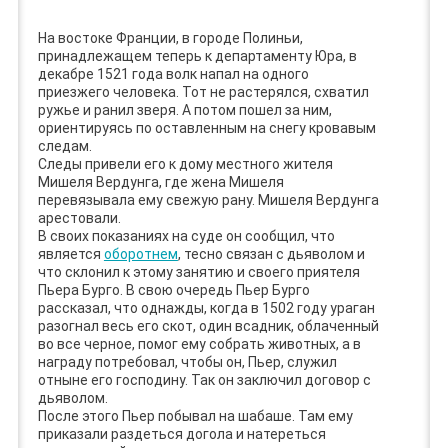
На востоке Франции, в городе Полиньи,
принадлежащем теперь к департаменту Юра, в
декабре 1521 года волк напал на одного
приезжего человека. Тот не растерялся, схватил
ружье и ранил зверя. А потом пошел за ним,
ориентируясь по оставленным на снегу кровавым
следам.
Следы привели его к дому местного жителя
Мишеля Вердунга, где жена Мишеля
перевязывала ему свежую рану. Мишеля Вердунга
арестовали.
В своих показаниях на суде он сообщил, что
является
оборотнем
, тесно связан с дьяволом и
что склонил к этому занятию и своего приятеля
Пьера Бурго. В свою очередь Пьер Бурго
рассказал, что однажды, когда в 1502 году ураган
разогнал весь его скот, один всадник, облаченный
во все черное, помог ему собрать животных, а в
награду потребовал, чтобы он, Пьер, служил
отныне его господину. Так он заключил договор с
дьяволом.
После этого Пьер побывал на шабаше. Там ему
приказали раздеться догола и натереться