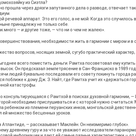
омохозяйку из Сиэтла?
о прошла через дрязги запутанного дела о разводе, отвечает так
диум.
й речевой аппарат. Это его голос, а не мой. Когда это случилось 
тныне принадлежу не только себе.
ак много — и другие тоже, — что ни о чем не жалею».
овершенствования, необходимости жить в гармонии с миром и в 
ство вопросов, носящих земной, сугубо практический характер,
 выгоднее всего поместить деньги. Рамтха посоветовал ему купить
 высок. Он предсказал землетрясение в Сан-Франциско в 1989 год
ысячи людей буквально последовали его совету покинуть города р
 поближе к дому Дж. З. Найт, где Рамтха учит их «держаться гор
нной катастрофы.
о консультирующаяся с Рамтхой в поисках духовной гармонии, —
торой необходимо прислушиваться и с которой нужно считаться. 
ыла ребенком из племени перуанских инков, монгольской девствен
л ей множество бесценных уроков.
в Атлантиде, — рассказывает Маклейн. Он неизмеримо глубок».
воему древнему гуру и за что ее уважают исследователи паранорм
ссовой информации и дают ей самые разные характеристики — от 