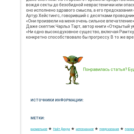
вождя секты до безобидной неврастенички или опасн
оно исполнено здравого смысла, а его предсказания
Артур Хейстингс, говоривший с десятками проводнико
«Они произвели на меня очень сильное впечатление»
Даже скептик Чарльз Тарт, автор книги «Открытый у
«Ни одно высокодуховное существо, включая Рамтху
конкретно способствовало бы прогрессу. В то же врем
Понравилась статья? Буд
ИСТОЧНИКИ ИНФОРМАЦИИ:
МЕТКИ:
★
★
★
★
аномальное
Найт Джуди
непознанное
предсказания
проро