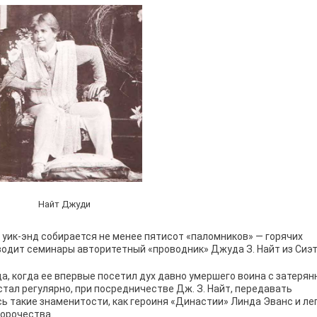
Найт Джуди
 уик-энд собирается не менее пятисот «паломников» — горячих
водит семинары авторитетный «проводник» Джуда З. Найт из Сиэт
а, когда ее впервые посетил дух давно умершего воина с затерян
стал регулярно, при посредничестве Дж. З. Найт, передавать
 такие знаменитости, как героиня «Династии» Линда Эванс и ле
ророчества.