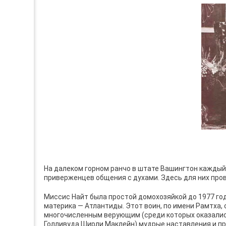
На далеком горном ранчо в штате Вашингтон каждый
приверженцев общения с духами. Здесь для них про
Миссис Найт была простой домохозяйкой до 1977 год
материка — Атлантиды. Этот воин, по имени Рамтха, 
многочисленным верующим (среди которых оказались
Голливуда Ширли Маклейн) мудрые наставления и п