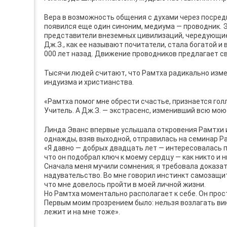
Вера в возможность общения с духами через посредн
появился еще один синоним, медиума — проводник. 
представители внеземных цивилизаций, чередующие
Дж.З., как ее называют почитатели, стала богатой 
000 лет назад. Движение проводников предлагает с
Тысячи людей считают, что Рамтха радикально измен
индуизма и христианства.
«Рамтха помог мне обрести счастье, признается гол
Учитель. А Дж.З. — экстрасенс, изменивший всю мою
Линда Эванс впервые услышала откровения Рамтхи из 
однажды, взяв выходной, отправилась на семинар Р
«Я давно — добрых двадцать лет — интересовалась п
что он подобрал ключ к моему сердцу — как никто и 
Сначала меня мучили сомнения; я требовала доказат
надувательство. Во мне говорил инстинкт самозащиты
что мне довелось пройти в моей личной жизни.
Но Рамтха моментально располагает к себе. Он прос
Первым моим прозрением было: нельзя возлагать вин
лежит и на мне тоже».