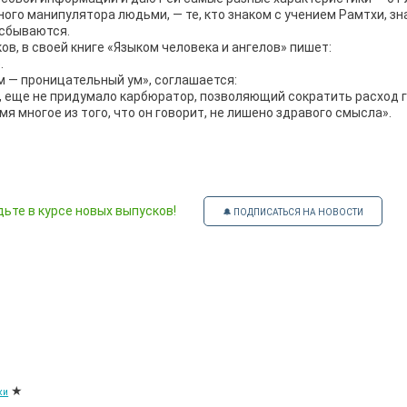
ого манипулятора людьми, — те, кто знаком с учением Рамтхи, зн
 сбываются.
в, в своей книге «Языком человека и ангелов» пишет:
.
м — проницательный ум», соглашается:
, еще не придумало карбюратор, позволяющий сократить расход г
я многое из того, что он говорит, не лишено здравого смысла».
ьте в курсе новых выпусков!
🔔 ПОДПИСАТЬСЯ НА НОВОСТИ
★
ки