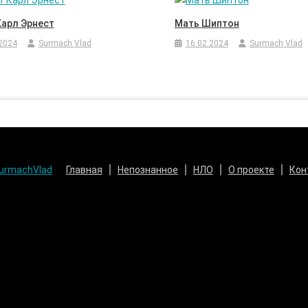
Карл Эрнест
Мать Шиптон
2024
Surmach Vlad
16.02.2024
Surmach Vlad
urmachVlad
Главная
Непознанное
НЛО
О проекте
Кон