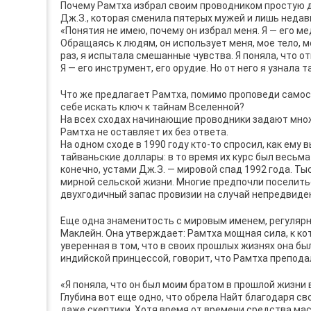
Почему Рамтха избрал своим проводником простую д
Дж.З., которая сменила пятерых мужей и лишь недавн
«Понятия не имею, почему он избрал меня. Я — его ме
Обращаясь к людям, он использует меня, мое тело, мо
раз, я испытала смешанные чувства. Я поняла, что о
Я — его инструмент, его орудие. Но от него я узнала т
Что же предлагает Рамтха, помимо проповеди самос
себе искать ключ к тайнам Вселенной?
На всех сходах начинающие проводники задают множе
Рамтха не оставляет их без ответа.
На одном сходе в 1990 году кто-то спросил, как ему
тайваньские доллары: в то время их курс был весьма
конечно, устами Дж.З. — мировой спад 1992 года. Т
мирной сельской жизни. Многие предпочли поселиться
двухгодичный запас провизии на случай непредвиде
Еще одна знаменитость с мировым именем, регулярн
Маклейн. Она утверждает: Рамтха мощная сила, к ко
уверенная в том, что в своих прошлых жизнях она б
индийской принцессой, говорит, что Рамтха препода
«Я поняла, что он был моим братом в прошлой жизни 
Глубина вот еще одно, что обрела Найт благодаря с
даже скептики. Хотя время от времени средства ма