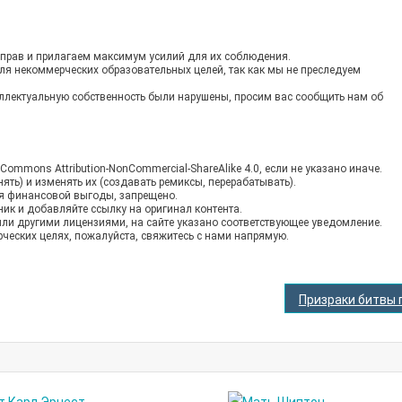
прав и прилагаем максимум усилий для их соблюдения.
для некоммерческих образовательных целей, так как мы не преследуем
теллектуальную собственность были нарушены, просим вас сообщить нам об
ommons Attribution-NonCommercial-ShareAlike 4.0, если не указано иначе.
ять) и изменять их (создавать ремиксы, перерабатывать).
ия финансовой выгоды, запрещено.
ник и добавляйте ссылку на оригинал контента.
и другими лицензиями, на сайте указано соответствующее уведомление.
ческих целях, пожалуйста, свяжитесь с нами напрямую.