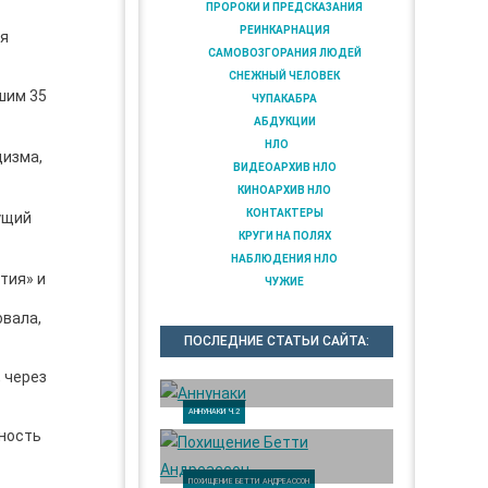
ПРОРОКИ И ПРЕДСКАЗАНИЯ
РЕИНКАРНАЦИЯ
мя
САМОВОЗГОРАНИЯ ЛЮДЕЙ
СНЕЖНЫЙ ЧЕЛОВЕК
шим 35
ЧУПАКАБРА
АБДУКЦИИ
НЛО
дизма,
ВИДЕОАРХИВ НЛО
КИНОАРХИВ НЛО
КОНТАКТЕРЫ
ущий
КРУГИ НА ПОЛЯХ
НАБЛЮДЕНИЯ НЛО
тия» и
ЧУЖИЕ
овала,
ПОСЛЕДНИЕ СТАТЬИ САЙТА:
, через
АННУНАКИ Ч.2
нность
ПОХИЩЕНИЕ БЕТТИ АНДРЕАССОН