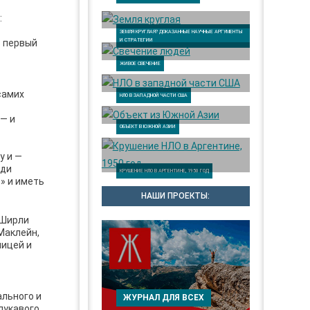
:
ЗЕМЛЯ КРУГЛАЯ? ДОКАЗАННЫЕ НАУЧНЫЕ АРГУМЕНТЫ
И СТРАТЕГИИ
в первый
ЖИВОЕ СВЕЧЕНИЕ
самих
НЛО В ЗАПАДНОЙ ЧАСТИ США
 — и
ОБЪЕКТ В ЮЖНОЙ АЗИИ
у и —
ади
КРУШЕНИЕ НЛО В АРГЕНТИНЕ, 1950 ГОД
» и иметь
НАШИ ПРОЕКТЫ:
 Ширли
Маклейн,
ницей и
ального и
ЖУРНАЛ ДЛЯ ВСЕХ
лукавого