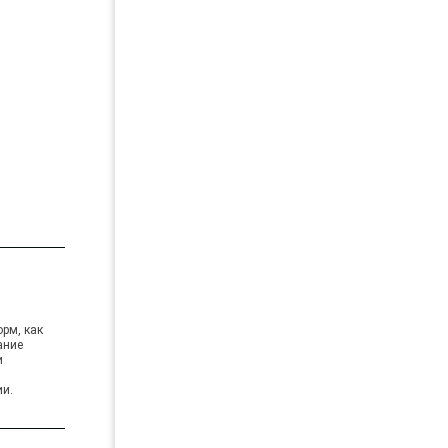
орм, как
ание
и
ии.