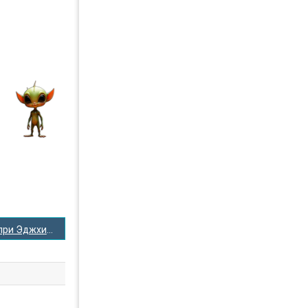
Призраки битвы при Эджхилле