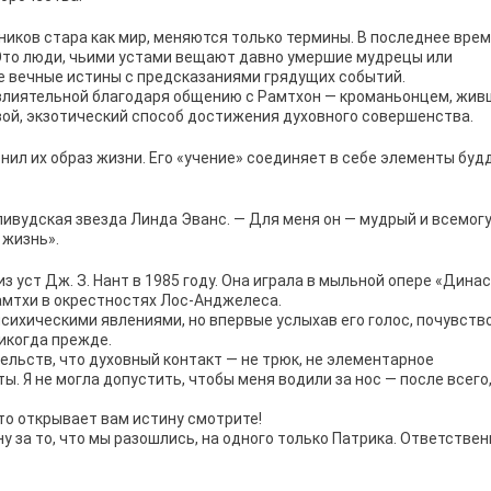
иков стара как мир, меняются только термины. В последнее вре
Это люди, чьими устами вещают давно умершие мудрецы или
 вечные истины с предсказаниями грядущих событий.
и влиятельной благодаря общению с Рамтхон — кроманьонцем, жив
вой, экзотический способ достижения духовного совершенства.
ил их образ жизни. Его «учение» соединяет в себе элементы буд
ливудская звезда Линда Эванс. — Для меня он — мудрый и всемог
 жизнь».
уст Дж. З. Нант в 1985 году. Она играла в мыльной опере «Динас
амтхи в окрестностях Лос-Анджелеса.
сихическими явлениями, но впервые услыхав его голос, почувств
никогда прежде.
ельств, что духовный контакт — не трюк, не элементарное
. Я не могла допустить, чтобы меня водили за нос — после всего
то открывает вам истину смотрите!
у за то, что мы разошлись, на одного только Патрика. Ответстве