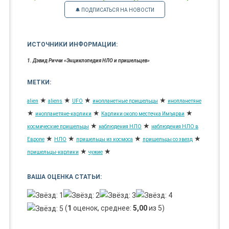
🔔 ПОДПИСАТЬСЯ НА НОВОСТИ
ИСТОЧНИКИ ИНФОРМАЦИИ:
1. Дэвид Риччи «Энциклопедия НЛО и пришельцев»
МЕТКИ:
★
★
★
★
alien
aliens
UFO
инопланетные пришельцы
инопланетяне
★
★
★
инопланетяне-карлики
Карлики около местечка Имъярви
★
★
космические пришельцы
наблюдения НЛО
наблюдения НЛО в
★
★
★
★
Европе
НЛО
пришельцы из космоса
пришельцы со звезд
★
★
пришельцы-карлики
чужие
ВАША ОЦЕНКА СТАТЬИ:
(
1
оценок, среднее:
5,00
из 5)