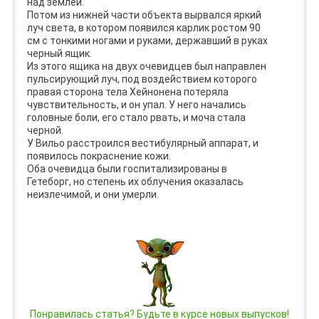
над землей.
Потом из нижней части объекта вырвался яркий
луч света, в котором появился карлик ростом 90
см с тонкими ногами и руками, державший в руках
черный ящик.
Из этого ящика на двух очевидцев был направлен
пульсирующий луч, под воздействием которого
правая сторона тела Хейнонена потеряла
чувствительность, и он упал. У него начались
головные боли, его стало рвать, и моча стала
черной.
У Вильо расстроился вестибулярный аппарат, и
появилось покраснение кожи.
Оба очевидца были госпитализированы в
Гетеборг, но степень их облучения оказалась
неизлечимой, и они умерли.
Понравилась статья? Будьте в курсе новых выпусков!