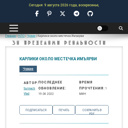
Skip
Сегодня: 9 августа 2026 года, воскресенье,
to
content
ANOMALY-HUB
Главная
|
НЛО
|
Чужие
|
Карлики около местечка Имъярви
ЗА ПРЕДЕЛАМИ РЕАЛЬНОСТИ
КАРЛИКИ ОКОЛО МЕСТЕЧКА ИМЪЯРВИ
Чужие
ПОСЛЕДНЕЕ
ВРЕМЯ
АВТОР:
ОБНОВЛЕНИЕ:
ПРОЧТЕНИЯ:
Surmach
1
Vlad
19.04.2022
МИН
ПОДПИСАТЬСЯ
ПЕЧАТЬ
СОХРАНИТЬ В
PDF