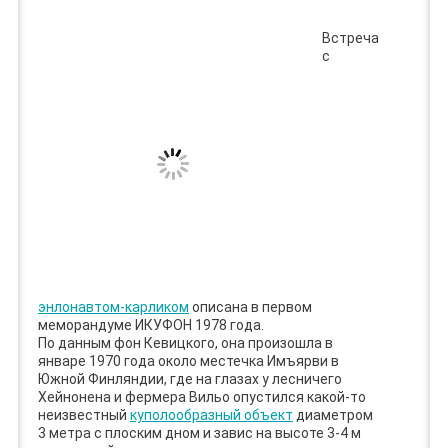
Встреча
с
энлонавтом-карликом
описана в первом
меморандуме ИКУФОН 1978 года.
По данным фон Кевицкого, она произошла в
январе 1970 года около местечка Имъярви в
Южной Финляндии, где на глазах у лесничего
Хейнонена и фермера Вильо опустился какой-то
неизвестный
куполообразный объект
диаметром
3 метра с плоским дном и завис на высоте 3-4 м